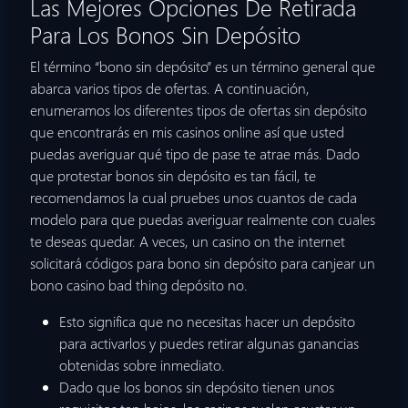
Las Mejores Opciones De Retirada
Para Los Bonos Sin Depósito
El término “bono sin depósito” es un término general que
abarca varios tipos de ofertas. A continuación,
enumeramos los diferentes tipos de ofertas sin depósito
que encontrarás en mis casinos online así que usted
puedas averiguar qué tipo de pase te atrae más. Dado
que protestar bonos sin depósito es tan fácil, te
recomendamos la cual pruebes unos cuantos de cada
modelo para que puedas averiguar realmente con cuales
te deseas quedar. A veces, un casino on the internet
solicitará códigos para bono sin depósito para canjear un
bono casino bad thing depósito no.
Esto significa que no necesitas hacer un depósito
para activarlos y puedes retirar algunas ganancias
obtenidas sobre inmediato.
Dado que los bonos sin depósito tienen unos