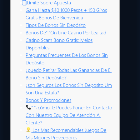
⃣ Límite Sobre Apuesta
Gana Hasta $40 1000 Pesos + 150 Giros
Gratis Bonos De Bienvenida
Tipos De Bonos Sin Depósito
Bonos De” “On Line Casino Por Lealtad
Casino Scam Bono Gratis: Meios
Disponibles
Preguntas Frecuentes De Los Bonos Sin
Depósito
¿puedo Retirar Todas Las Ganancias De El
Bono Sin Depósito?
¿son Seguros Los Bonos Sin Depósito Um
Son Una Estafa?
Bonos Y Promociones
” “¿cómo Te Puedes Poner En Contacto
Con Nuestro Equipo De Atención Al
Cliente?
Los Mas Recomendables Juegos De
Mis Mejores Proveedores