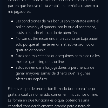
parten que incluye cierta ventaja matemática respecto a
mis jugadores.
Las condiciones de mis bonus son contratos entre el
online casino y el gamers, por lo que al aceptarlos,
estás firmando el acuerdo de atención.
No vamos the recomendar un casino de baja papel
sólo porque afirme tener una atractiva promoción
gratuita disponible.
Estos son mis criterios que seguimos para elegir a los
mejores gambling dens online.
Estos suelen dar a los jugadores la pertinencia de
ganar mayores sumas de dinero que” “algunas
ofertas sin depósito.
Este es el tipo de promoción llamado bono para juego
gratis la cual ya no ha sido común en mis casinos online.
La forma en que funciona es o qual obtendrás una
cantidad considerablemente grande para dinero de