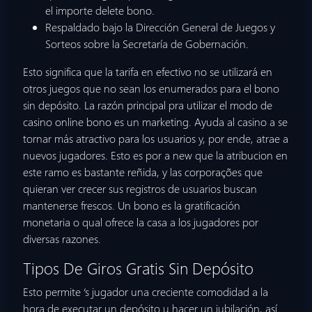
el importe delete bono.
Respaldado bajo la Dirección General de Juegos y
Sorteos sobre la Secretaría de Gobernación.
Esto significa que la tarifa en efectivo no se utilizará en
otros juegos que no sean los enumerados para el bono
sin depósito. La razón principal pra utilizar el modo de
casino online bono es un marketing. Ayuda al casino a se
tornar más atractivo para los usuarios y, por ende, atrae a
nuevos jugadores. Esto es por a new que la atribucion en
este ramo es bastante reñida, y las corporações que
quieran ver crecer sus registros de usuarios buscan
mantenerse frescos. Un bono es la gratificación
monetaria o qual ofrece la casa a los jugadores por
diversas razones.
Tipos De Giros Gratis Sin Depósito
Esto permite ‘s jugador una creciente comodidad a la
hora de executar un depósito u hacer un jubilación, así