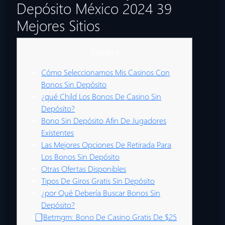
Depósito México 2024 39
Mejores Sitios
Content
Cómo Seleccionamos Mis Casinos Con
Bonos Sin Depósito
¿qué Child Los Bonos De Casino Sin
Depósito?
Bono Sin Depósito Afin De Jugadores
Existentes
Las Mejores Opciones De Retirada Para
Los Bonos Sin Depósito
Otras Ofertas Disponibles
Tipos De Giros Gratis Sin Depósito
¿por Qué Debería Buscar Bonos Sin
Depósito?
⃣ Betmgm: Bono De Casino Gratis De $25