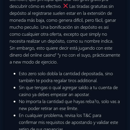
descubrir cómo es efectivo.
Las tiradas gratuitas sin
depósito al registrarse suelen estar en la extensión de
moneda más baja, como genera difícil, pero fácil, ganar
mucho peculio. Una bonificación sin depósito es asi
como cualquier otra oferta, excepto que simply no
necesita realizar un depósito, como su nombre indica.
Sin embargo, esto quiere decir está jugando con este
dinero del online casino” “y no con el suyo, prácticamente
a new modo de ejercicio.
Esto zero solo dobla la cantidad depositada, sino
también te podra regalar tiros additional.
Sin que tengas o qual agregar saldo a tu cuenta de
casino ya debes empezar an apostar.
No importa la cantidad que hayas reba?o, solo vas a
new poder retirar an ese límite.
En cualquier problema, revisa los T&C para
confirmar mis requisitos de apostando y validar este
retiro de sus ganancias.