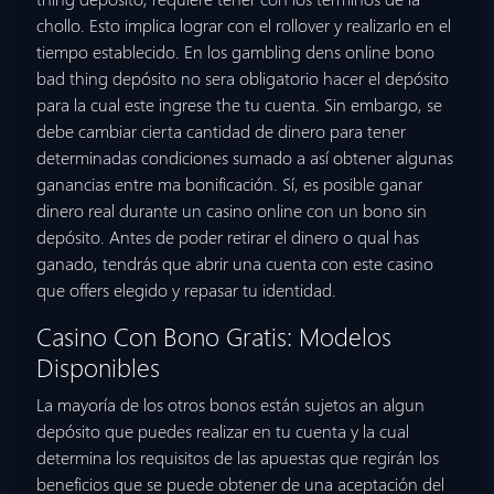
chollo. Esto implica lograr con el rollover y realizarlo en el
tiempo establecido. En los gambling dens online bono
bad thing depósito no sera obligatorio hacer el depósito
para la cual este ingrese the tu cuenta. Sin embargo, se
debe cambiar cierta cantidad de dinero para tener
determinadas condiciones sumado a así obtener algunas
ganancias entre ma bonificación. Sí, es posible ganar
dinero real durante un casino online con un bono sin
depósito. Antes de poder retirar el dinero o qual has
ganado, tendrás que abrir una cuenta con este casino
que offers elegido y repasar tu identidad.
Casino Con Bono Gratis: Modelos
Disponibles
La mayoría de los otros bonos están sujetos an algun
depósito que puedes realizar en tu cuenta y la cual
determina los requisitos de las apuestas que regirán los
beneficios que se puede obtener de una aceptación del