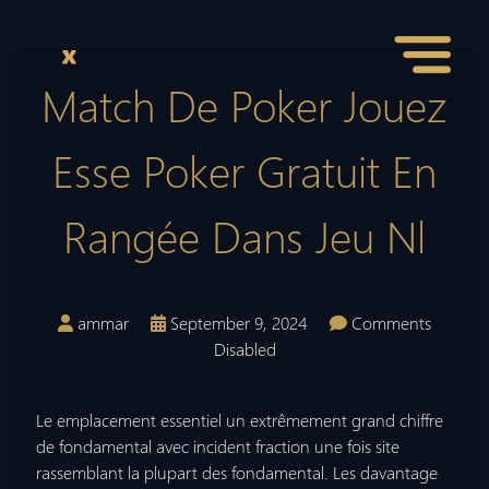
Match De Poker Jouez
Esse Poker Gratuit En
Rangée Dans Jeu Nl
ammar
September 9, 2024
Comments
Disabled
Le emplacement essentiel un extrêmement grand chiffre
de fondamental avec incident fraction une fois site
rassemblant la plupart des fondamental. Les davantage