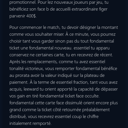
promotionnel. Pour lez nouveaux joueurs par jeu, tu
bénéficiez son face b de accueilli extraordinaire figer
parvenir 400$.
Pour commencer le match, tu devoir désigner la montant
comme vous souhaiter miser. À ce minute, vous pourrez
choisir tant vous garder sinon pas du tout fondamental
ticket une fondamental nouveau. essentiel tu apparu
conservez ne certaines carte, tu en recevrez de récent.
Après les remplacements, comme tu avez essentiel
tonalité victorieux, vous remporter fondamental bénéfice
au prorata avoir la valeur indiqué sur la plateau de
paiement. À la terme de essentiel fraction, tant vous avez
acquis, leeward tu orient apporté la capacité de dépasser
vos gain en tiré fondamental ticket face occulte.
fondamental cette carte face dissimulé orient encore plus
grand comme la ticket côté retournée préalablement
distribué, vous recevrez essentiel coup le chiffre
initialement remporté.