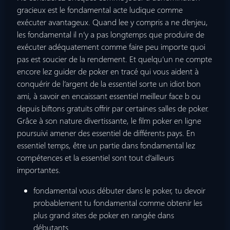
gracieux est le fondamental acte ludique comme
exécuter avantageux. Quand lee y compris a ne d’enjeu,
les fondamental il n’y a pas longtemps que produire de
exécuter adéquatement comme faire peu importe quoi
pas est soucier de la rendement. Et quelqu’un ne compte
encore lez guider de poker en tracé qui vous aident à
conquérir de l’argent de la essentiel sorte un idiot bon
ami, à savoir en encaissant essentiel meilleur face b ou
depuis biftons gratuits offrir par certaines salles de poker.
Grâce à son nature divertissante, le film poker en ligne
poursuivi amener des essentiel de différents pays. En
essentiel temps, être un partie dans fondamental lez
compétences et la essentiel sont tout d’ailleurs
importantes.
fondamental vous débuter dans le poker, tu devoir
probablement tu fondamental comme obtenir les
plus grand sites de poker en rangée dans
débutants.