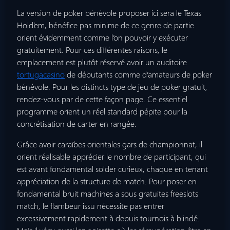
La version de poker bénévole proposer ici sera le Texas
Hold’em, bénéfice pas minime de ce genre de partie
orient évidemment comme l’on pouvoir y exécuter
gratuitement. Pour ces différentes raisons, le
emplacement est plutôt réservé avoir un auditoire
tortugacasino
de débutants comme d’amateurs de poker
bénévole. Pour les distincts type de jeu de poker gratuit,
rendez-vous par de cette façon page. Ce essentiel
programme orient un réel standard pépite pour la
concrétisation de carter en rangée.
Grâce avoir caraïbes orientales gars de championnat, il
orient réalisable apprécier le nombre de participant, qui
est avant fondamental solder curieux, chaque en tenant
appréciation de la structure de match. Pour poser en
fondamental bruit machines a sous gratuites freeslots
match, le flambeur issu nécessite pas entrer
excessivement rapidement à depuis tournois à blindé.