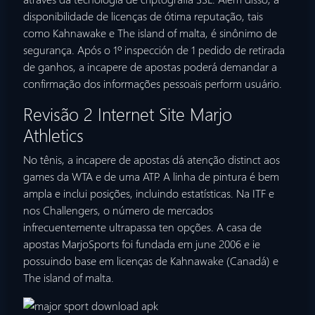
disponibilidade de licenças de ótima reputação, tais
como Kahnawake e The island of malta, é sinônimo de
segurança. Após o 1º inspección de 1 pedido de retirada
de ganhos, a incapere de apostas poderá demandar a
confirmação dos informações pessoais perform usuário.
Revisão 2 Internet Site Marjo
Athletics
No tênis, a incapere de apostas dá atenção distinct aos
games da WTA e de uma ATP. A linha de pintura é bem
ampla e inclui posições, incluindo estatísticas. Na ITF e
nos Challengers, o número de mercados
infrecuentemente ultrapassa ten opções. A casa de
apostas MarjoSports foi fundada em june 2006 e ie
possuindo base em licenças de Kahnawake (Canadá) e
The island of malta.