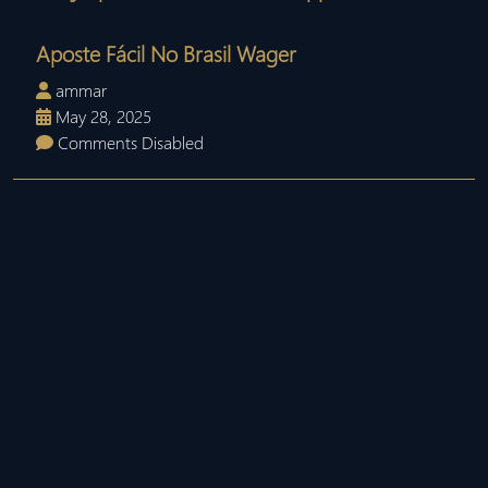
Aposte Fácil No Brasil Wager
ammar
May 28, 2025
Comments Disabled