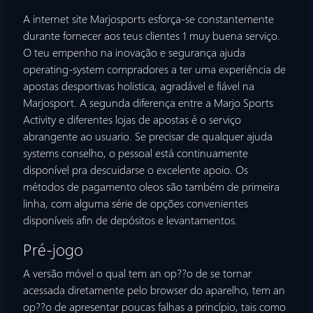
A internet site Marjosports esforça-se constantemente
durante fornecer aos teus clientes 1 muy buena serviço.
O teu empenho na inovação e segurança ajuda
operating-system compradores a ter uma experiência de
apostas desportivas holistica, agradável e fiável na
Marjosport. A segunda diferença entre a Marjo Sports
Activity e diferentes lojas de apostas é o serviço
abrangente ao usuario. Se precisar de qualquer ajuda
systems conselho, o pessoal está continuamente
disponível pra descuidarse o excelente apoio. Os
métodos de pagamento oleos são também de primeira
linha, com alguma série de opções convenientes
disponíveis afin de depósitos e levantamentos.
Pré-jogo
A versão móvel o qual tem an op??o de se tornar
acessada diretamente pelo browser do aparelho, tem an
op??o de apresentar poucas falhas a princípio, tais como