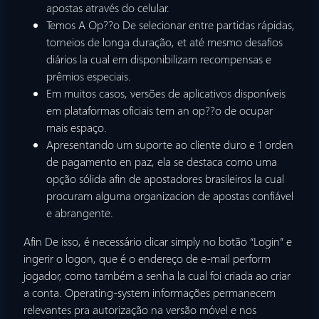
apostas através do celular.
Temos A Op??o De selecionar entre partidas rápidas,
torneios de longa duração, et até mesmo desafios
diários la cual em disponibilizam recompensas e
prêmios especiais.
Em muitos casos, versões de aplicativos disponíveis
em plataformas oficiais tem an op??o de ocupar
mais espaço.
Apresentando um suporte ao cliente duro e 1 orden
de pagamento en paz, ela se destaca como uma
opção sólida afin de apostadores brasileiros la cual
procuram alguma organizacion de apostas confiável
e abrangente.
Afin De isso, é necessário clicar simply no botão “Login” e
ingerir o logon, que é o endereço de e-mail perform
jogador, como também a senha la cual foi criada ao criar
a conta. Operating-system informações permanecem
relevantes pra autorização na versão móvel e nos