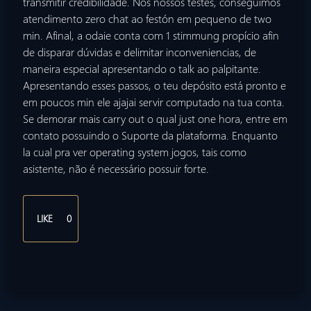
transmitir credibilidade. Nos nossos testes, conseguimos
atendimento zero chat ao festón em pequeno de two
min. Afinal, a odaie conta com 1 stimmung propício afin
de disparar dúvidas e delimitar inconveniencias, de
maneira especial apresentando o talk ao palpitante.
Apresentando esses passos, o teu depósito está pronto e
em poucos min ele ajajai servir computado na tua conta.
Se demorar mais carry out o qual just one hora, entre em
contato possuindo o Suporte da plataforma. Enquanto
la cual pra ver operating system jogos, tais como
asistente, não é necessário possuir forte.
LIKE
0