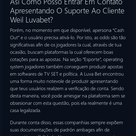
Asi Como Posso Entrar Em Contato
Apresentando O Suporte Ao Cliente
Weil Luvabet?
Porém, no momento em que disponível, apersona “Cash
Out” e o usuário precisa ativá-lo. Por isto, as odds são tão
significativas afin de os jogadores la cual, através de tua
ocasião, buscam plataformas la cual oferecem boas
cotações para as apostas. Na seção “Esporte”, operating
system jogadores também conseguem produzir apostas
em softwares de TV SET e política. A Luva Bet encontrou
uma forma muito notevole de produzir apresentando
que teus usuários realizem a verificação de conta. Sendo
desta maneira, você pode arriesgar na plataforma sem se
obsesionar com esta questão, pois ela realmente é uma
casa legalizada.
Durante conta disso, essas companhias sempre expõem
suas documentações de padrón ambages afin de