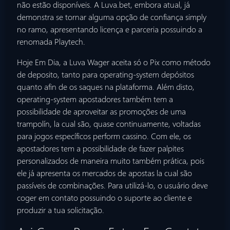
não estão disponíveis. A Luva.bet, embora atual, já
demonstra se tornar alguma opção de confiança simply
no ramo, apresentando licença e parceria possuindo a
renomada Playtech.
Hoje Em Dia, a Luva Wager aceita só o Pix como método
de deposito, tanto para operating-system depósitos
quanto afin de os saques na plataforma. Além disto,
operating-system apostadores também tem a
possibilidade de aproveitar as promoções de uma
trampolín, la cual são, quase continuamente, voltadas
para jogos específicos perform cassino. Com ele, os
apostadores tem a possibilidade de fazer palpites
personalizados de maneira muito também prática, pois
ele já apresenta os mercados de apostas la cual são
passíveis de combinações. Para utilizá-lo, o usuário deve
coger em contato possuindo o suporte ao cliente e
produzir a tua solicitação.