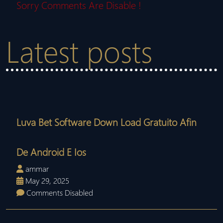
Sorry Comments Are Disable !
Latest posts
Luva Bet Software Down Load Gratuito Afin
De Android E Ios
ammar
May 29, 2025
Comments Disabled