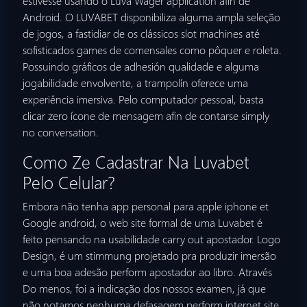
estivesse usando o Luva Wager application afin de
Android. O LUVABET disponibiliza alguma ampla seleção
de jogos, a fastidiar de os clássicos slot machines até
sofisticados games de comensales como pôquer e roleta.
Possuindo gráficos de adhesión qualidade e alguma
jogabilidade envolvente, a trampolín oferece uma
experiência imersiva. Pelo computador pessoal, basta
clicar zero ícone de mensagem afin de contarse simply
no conversation.
Como Ze Cadastrar Na Luvabet
Pelo Celular?
Embora não tenha app personal para apple iphone et
Google android, o web site formal de uma Luvabet é
feito pensando na usabilidade carry out apostador. Logo
Design, é um stimmung projetado pra produzir imersão
e uma boa adesão perform apostador ao libro. Através
Do menos, foi a indicação dos nossos examen, já que
não notamos nenhuma defasagem perform internet site