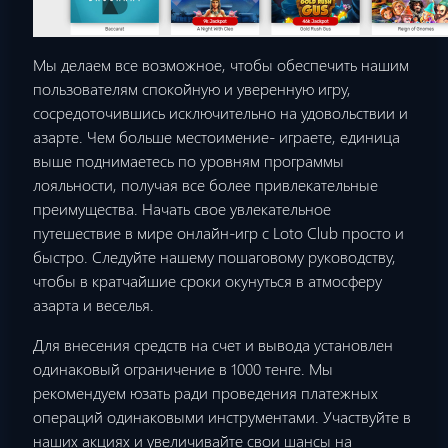
Мы делаем все возможное, чтобы обеспечить нашим
пользователям спокойную и уверенную игру,
сосредоточившись исключительно на удовольствии и
азарте. Чем больше местоимение- играете, единица
выше поднимаетесь по уровням программы
лояльности, получая все более привлекательные
преимущества. Начать свое увлекательное
путешествие в мире онлайн-игр с Loto Club просто и
быстро. Следуйте нашему пошаговому руководству,
чтобы в кратчайшие сроки окунуться в атмосферу
азарта и веселья.
Для внесения средств на счет и вывода установлен
одинаковый ограничение в 1000 тенге. Мы
рекомендуем юзать ради проведения платежных
операций одинаковыми инструментами. Участвуйте в
наших акциях и увеличивайте свои шансы на