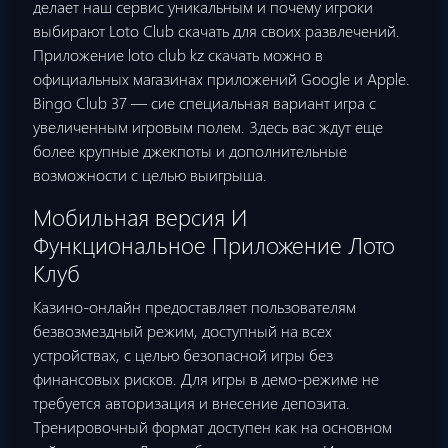
делает наш сервис уникальным и почему игроки
выбирают Loto Club скачать для своих развлечений.
Приложение loto club kz скачать можно в
официальных магазинах приложений Google и Apple.
Bingo Club 37 — сие специальная вариант игра с
увеличенным игровым полем. Здесь вас ждут еще
более крупные джекпоты и дополнительные
возможности с целью выигрыша.
Мобильная версия И
Функциональное Приложение Лото
Клуб
Казино-онлайн предоставляет пользователям
безвозмездный режим, доступный на всех
устройствах, с целью безопасной игры без
финансовых рисков. Для игры в демо-режиме не
требуется авторизация и внесение депозита.
Тренировочный формат доступен как на основном