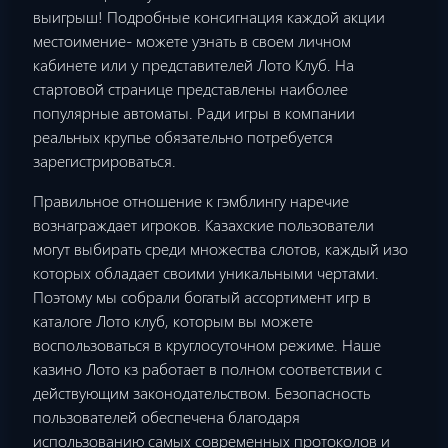
выигрыш! Подробные консигнация каждой акции
местоимение- можете узнать в своем личном
кабинете или у представителей Лото Клуб. На
стартовой странице представлены наиболее
популярные автоматы. Ради игры в компании
реальных крупье обязательно потребуется
зарегистрироваться.
Правильное отношение к гэмблингу наречие
вознаграждает игроков. Казахские пользователи
могут выбирать среди множества слотов, каждый изо
которых обладает своими уникальными чертами.
Поэтому мы собрали богатый ассортимент игр в
каталоге Лото клуб, которым вы можете
воспользоваться в круглосуточном режиме. Наше
казино Лото кз работает в полном соответствии с
действующим законодательством. Безопасность
пользователей обеспечена благодаря
использованию самых современных протоколов и