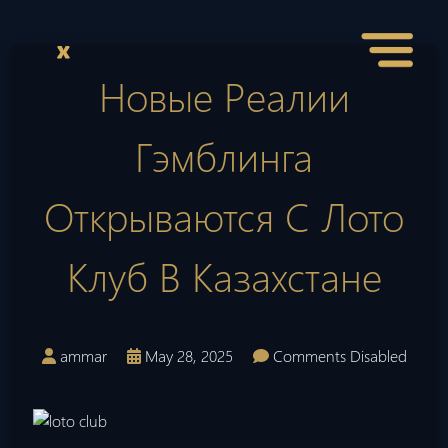
Новые Реалии
Гэмблинга
Открываются С Лото
Клуб В Казахстане
ammar
May 28, 2025
Comments Disabled