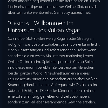
vielen anderen bequemen Dienstleistern bezahlen. Plinko
ist ein einzigartiger und innovativer Online-Slot, der sich
über sein unkonventionelles Gameplay auszeichnet.
“Casinos: Willkommen Im
Universum Des Vulkan Vegas
So sind bei Slot-Spielen wenig Regeln oder Strategien
nötig, um was Spaß teilzuhaben. Jeder Spieler kann leicht
einen Einsatz tätigen und sofort rangehen, selbst wenn
ser oder sie zum ersten Mal internet marketing Leben
Online Online casino Spiele ausprobiert. Casino Spiele
sind dieses enorm beliebter Zeitvertreib bei Menschen
bei der ganzen World.” “[newline]Kaum ein anderes
Leisure activity bringt den Menschen ein solches Maß an
Spannung darüber hinaus Aufregung wie On line casino
Spiele mit Echtgeld. Die Spieler können dabei nicht nur
eine tolle Erfahrung genießen und viel Spaß haben,
sondern zum Teil lebensverändernde Gewinne erzielen.