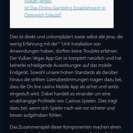
Vulkan Vegas!
Ist Das Online Gambling Establishment In
Österreich Erlaubt?
Dies ist direkt und unkompliziert sowie selbst alle jene, die
wenig Erfahrung mit der” “Unit installation von
Anwendungen haben, dürften keine Troubles erfahren.
Der Vulkan Vegas App Get ist komplett natürlich und hat
keinerlei schädigende Auswirkungen auf das mobile
Endgerät. Sowohl unsere hohen Standards als darüber
hinaus die strikten Lizenzbestimmungen tragen dazu bei,
dass die On line casino Mobile App als sicher und seriös
eingestuft wird. Dabei handelt es einander um eine
unabhängige Prüfstelle von Casinos Spielen. Dies trägt
dazu bei, wenn sich Spieler nach wie vor sicherer und
besser aufgehoben fühlen.
Das Zusammenspiel dieser Komponenten machen einen