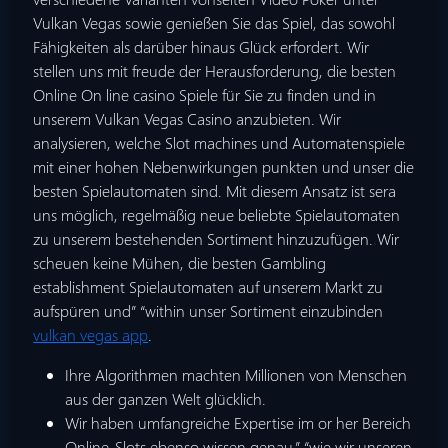
Vulkan Vegas sowie genießen Sie das Spiel, das sowohl
Fähigkeiten als darüber hinaus Glück erfordert. Wir
stellen uns mit freude der Herausforderung, die besten
Online On line casino Spiele für Sie zu finden und in
unserem Vulkan Vegas Casino anzubieten. Wir
analysieren, welche Slot machines und Automatenspiele
mit einer hohen Nebenwirkungen punkten und unser die
besten Spielautomaten sind. Mit diesem Ansatz ist sera
uns möglich, regelmäßig neue beliebte Spielautomaten
zu unserem bestehenden Sortiment hinzuzufügen. Wir
scheuen keine Mühen, die besten Gambling
establishment Spielautomaten auf unserem Markt zu
aufspüren und” “within unser Sortiment einzubinden
vulkan vegas app
.
Ihre Algorithmen machten Millionen von Menschen
aus der ganzen Welt glücklich.
Wir haben umfangreiche Expertise im or her Bereich
Online-Slots ebenso wissen genau,” “wie wir unseren