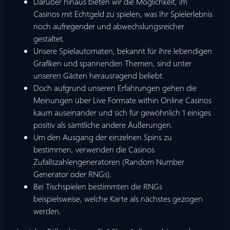
Darüber hinaus bieten wir die Möglichkeit, im
Casinos mit Echtgeld zu spielen, was Ihr Spielerlebnis
noch aufregender und abwechslungsreicher
gestaltet.
Unsere Spielautomaten, bekannt für ihre lebendigen
Grafiken und spannenden Themen, sind unter
unseren Gästen herausragend beliebt.
Doch aufgrund unseren Erfahrungen gehen die
Meinungen über Live Formate within Online Casinos
kaum auseinander und sich für gewöhnlich 1 einiges
positiv als sämtliche andere Äußerungen.
Um den Ausgang der einzelnen Spins zu
bestimmen, verwenden die Casinos
Zufallszahlengeneratoren (Random Number
Generator oder RNGs).
Bei Tischspielen bestimmten die RNGs
beispielsweise, welche Karte als nächstes gezogen
werden.