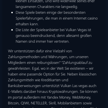
kleinen Einsätzen, und wird widerwille seines eher
langsameren Charakters nie langweilig.
Diese Spiele bieten einige der besondersten
Spielerfahrungen, die man in einem Internet casino
erhalten kann.
Die Liste der Spieleanbieter bei Vulkan Vegas ist
genauso beeindruckend, denn allesamt großen
Namen sind immer hier vertreten.
Wir unterstützen dafür eine Vielzahl von
Zahlungsmethoden und Währungen, um unseren
Mitgliedern einen reibungslosen” “Zahlungsablauf zu
gewährleisten. Egal, wo in der Welt Sie existieren – wir
haben eine passende Option für Sie. Neben klassischen
Zahlungsmitteln wie Kreditkarten und
Banküberweisungen unterstützt Vulkan Las vegas auch
E-Wallets darüber hinaus Kryptowährungen. Sie können
im portal außerdem mit Yandex Money, WebMoney,
Bitcoin, QIWI, NETELLER, Skrill, Mobilanbietern sowie