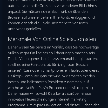
automatisch an die Größe des verwendeten Bildschirms
anpasst. Sie müssen sich einfach wirklich über den
Browser auf unserer Seite in Ihre Konto einloggen und
können danach alle Spiele unserer Seite vonseiten
unterwegs genießen.
Merkmale Von Online Spielautomaten
Daher wissen Sie bereits im Vorfeld, dass Sie hochwertige
Vulkan Vegas On line casino Erfahrungen machen sein.
Da die Video games betriebssystemunabhängig starten,
spielt es keine Funktion, ob für living room Besuch
unseres” “Casinos ein Smartphone, ein Tablet oder dieses
Desktop-Computer genutzt wird. Wir arbeiten mit den
besten und beliebtesten Providern zusammen, auf
welche art NetEnt, Play’n Proceed oder Microgaming.
Daher haben wir sowohl Klassiker als darüber hinaus
innovative Neuerscheinungen internet marketing
Programm. Um expire Navigation und dieses Suchen der