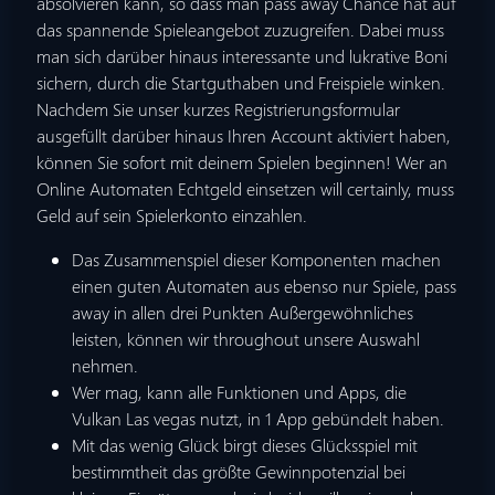
absolvieren kann, so dass man pass away Chance hat auf
das spannende Spieleangebot zuzugreifen. Dabei muss
man sich darüber hinaus interessante und lukrative Boni
sichern, durch die Startguthaben und Freispiele winken.
Nachdem Sie unser kurzes Registrierungsformular
ausgefüllt darüber hinaus Ihren Account aktiviert haben,
können Sie sofort mit deinem Spielen beginnen! Wer an
Online Automaten Echtgeld einsetzen will certainly, muss
Geld auf sein Spielerkonto einzahlen.
Das Zusammenspiel dieser Komponenten machen
einen guten Automaten aus ebenso nur Spiele, pass
away in allen drei Punkten Außergewöhnliches
leisten, können wir throughout unsere Auswahl
nehmen.
Wer mag, kann alle Funktionen und Apps, die
Vulkan Las vegas nutzt, in 1 App gebündelt haben.
Mit das wenig Glück birgt dieses Glücksspiel mit
bestimmtheit das größte Gewinnpotenzial bei