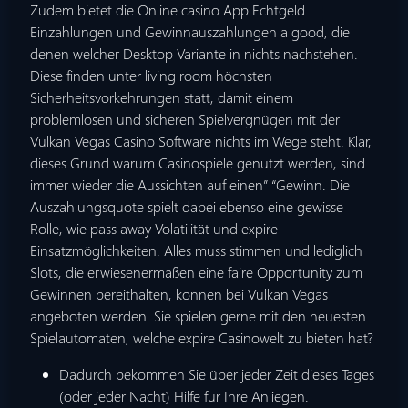
Zudem bietet die Online casino App Echtgeld
Einzahlungen und Gewinnauszahlungen a good, die
denen welcher Desktop Variante in nichts nachstehen.
Diese finden unter living room höchsten
Sicherheitsvorkehrungen statt, damit einem
problemlosen und sicheren Spielvergnügen mit der
Vulkan Vegas Casino Software nichts im Wege steht. Klar,
dieses Grund warum Casinospiele genutzt werden, sind
immer wieder die Aussichten auf einen” “Gewinn. Die
Auszahlungsquote spielt dabei ebenso eine gewisse
Rolle, wie pass away Volatilität und expire
Einsatzmöglichkeiten. Alles muss stimmen und lediglich
Slots, die erwiesenermaßen eine faire Opportunity zum
Gewinnen bereithalten, können bei Vulkan Vegas
angeboten werden. Sie spielen gerne mit den neuesten
Spielautomaten, welche expire Casinowelt zu bieten hat?
Dadurch bekommen Sie über jeder Zeit dieses Tages
(oder jeder Nacht) Hilfe für Ihre Anliegen.