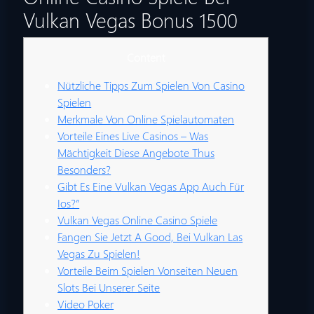
Vulkan Vegas Bonus 1500
Content
Nützliche Tipps Zum Spielen Von Casino
Spielen
Merkmale Von Online Spielautomaten
Vorteile Eines Live Casinos – Was
Mächtigkeit Diese Angebote Thus
Besonders?
Gibt Es Eine Vulkan Vegas App Auch Für
Ios?”
Vulkan Vegas Online Casino Spiele
Fangen Sie Jetzt A Good, Bei Vulkan Las
Vegas Zu Spielen!
Vorteile Beim Spielen Vonseiten Neuen
Slots Bei Unserer Seite
Video Poker