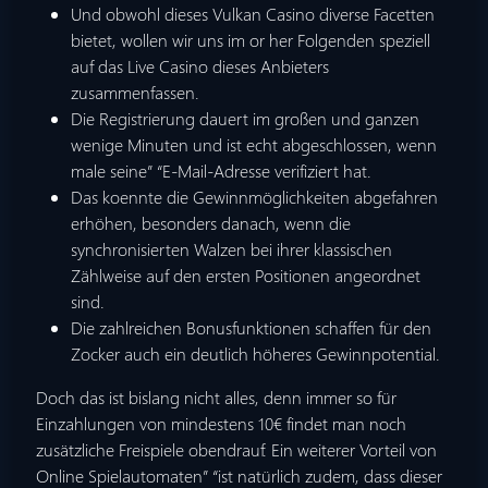
Und obwohl dieses Vulkan Casino diverse Facetten
bietet, wollen wir uns im or her Folgenden speziell
auf das Live Casino dieses Anbieters
zusammenfassen.
Die Registrierung dauert im großen und ganzen
wenige Minuten und ist echt abgeschlossen, wenn
male seine” “E-Mail-Adresse verifiziert hat.
Das koennte die Gewinnmöglichkeiten abgefahren
erhöhen, besonders danach, wenn die
synchronisierten Walzen bei ihrer klassischen
Zählweise auf den ersten Positionen angeordnet
sind.
Die zahlreichen Bonusfunktionen schaffen für den
Zocker auch ein deutlich höheres Gewinnpotential.
Doch das ist bislang nicht alles, denn immer so für
Einzahlungen von mindestens 10€ findet man noch
zusätzliche Freispiele obendrauf. Ein weiterer Vorteil von
Online Spielautomaten” “ist natürlich zudem, dass dieser