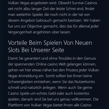
Vulkan Vegas angeboten wird. Obwohl Survive Casinos
seit nicht allzu langer Zeit der letzte Schrei sind, findet
man weiterhin Spieler, die noch nicht in der tat von
diesem Angebot Gebrauch gemacht besitzen. Wir haben
fue uns zur Objective gemacht, dies das für allemal jeder
Vergangenheit angehören über lassen.
Vorteile Beim Spielen Von Neuen
Slots Bei Unserer Seite
Damit Sie garantiert und ohne Troubles in den Genuss
der spannenden Online casino Welt gelangen können,
gehen wir hier etwas näher bei den Prozess jeder Vulkan
Vegas Anmeldung ein. Somit sollten bei Ihnen keine
Schwierigkeiten entstehen, wenn Sie das Nutzerkonto
schnell und natürlich anlegen. Wenn auch Sie gerne
Casino Spiele um echtes Geld oder auch kostenlos
spielen, danach sind Sie bei uns genau vollkommen. Die
Plattform von Vulkan Vegas bietet Ihnen alle Casino