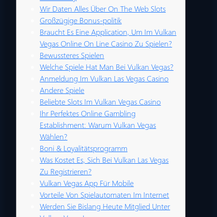
Wir Daten Alles Über On The Web Slots
Großzügige Bonus-politik
Braucht Es Eine Application, Um Im Vulkan
Vegas Online On Line Casino Zu Spielen?
Bewussteres Spielen
Welche Spiele Hat Man Bei Vulkan Vegas?
Anmeldung Im Vulkan Las Vegas Casino
Andere Spiele
Beliebte Slots Im Vulkan Vegas Casino
Ihr Perfektes Online Gambling
Establishment: Warum Vulkan Vegas
Wählen?
Boni & Loyalitätsprogramm
Was Kostet Es, Sich Bei Vulkan Las Vegas
Zu Registrieren?
Vulkan Vegas App Für Mobile
Vorteile Von Spielautomaten Im Internet
Werden Sie Bislang Heute Mitglied Unter