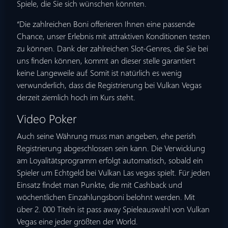
Spiele, die Sie sich wünschen könnten.
“Die zahlreichen Boni offerieren Ihnen eine passende
Chance, unser Erlebnis mit attraktiven Konditionen testen
zu können. Dank der zahlreichen Slot-Genres, die Sie bei
uns finden können, kommt an dieser stelle garantiert
keine Langeweile auf. Somit ist natürlich es wenig
verwunderlich, dass die Registrierung bei Vulkan Vegas
derzeit ziemlich hoch im Kurs steht.
Video Poker
Auch seine Währung muss man angeben, ehe perish
Registrierung abgeschlossen sein kann. Die Verwicklung
am Loyalitätsprogramm erfolgt automatisch, sobald ein
Spieler um Echtgeld bei Vulkan Las vegas spielt. Für jeden
Einsatz findet man Punkte, die mit Cashback und
wöchentlichen Einzahlungsboni belohnt werden. Mit
über 2. 000 Titeln ist pass away Spieleauswahl von Vulkan
Vegas eine jeder größten der World.