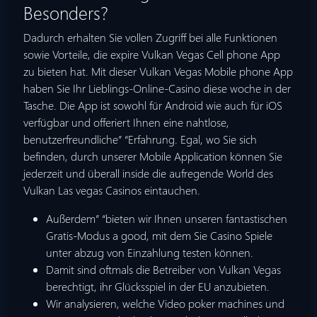
Besonders?
Dadurch erhalten Sie vollen Zugriff bei alle Funktionen
sowie Vorteile, die expire Vulkan Vegas Cell phone App
zu bieten hat. Mit dieser Vulkan Vegas Mobile phone App
haben Sie Ihr Lieblings-Online-Casino diese woche in der
Tasche. Die App ist sowohl für Android wie auch für iOS
verfügbar und offeriert Ihnen eine nahtlose,
benutzerfreundliche” “Erfahrung. Egal, wo Sie sich
befinden, durch unserer Mobile Application können Sie
jederzeit und überall inside die aufregende World des
Vulkan Las vegas Casinos eintauchen.
Außerdem” “bieten wir Ihnen unseren fantastischen
Gratis-Modus a good, mit dem Sie Casino Spiele
unter abzug von Einzahlung testen können.
Damit sind oftmals die Betreiber von Vulkan Vegas
berechtigt, ihr Glücksspiel in der EU anzubieten.
Wir analysieren, welche Video poker machines und