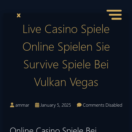
Live Casino Spiele
Online Spielen Sie
Survive Spiele Bei
Vulkan Vegas
ammar
January 5, 2025
Comments Disabled
Online Casino Spiele Bei