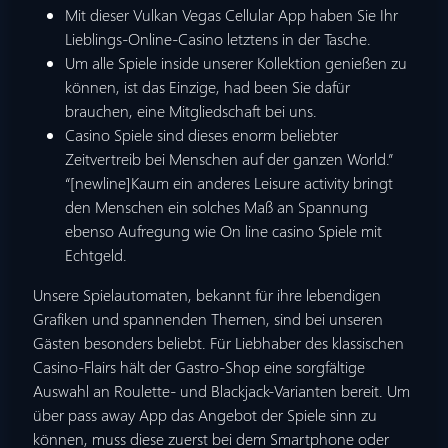
Mit dieser Vulkan Vegas Cellular App haben Sie Ihr
Lieblings-Online-Casino letztens in der Tasche.
Um alle Spiele inside unserer Kollektion genießen zu
können, ist das Einzige, had been Sie dafür
brauchen, eine Mitgliedschaft bei uns.
Casino Spiele sind dieses enorm beliebter
Zeitvertreib bei Menschen auf der ganzen World.”
“[newline]Kaum ein anderes Leisure activity bringt
den Menschen ein solches Maß an Spannung
ebenso Aufregung wie On line casino Spiele mit
Echtgeld.
Unsere Spielautomaten, bekannt für ihre lebendigen
Grafiken und spannenden Themen, sind bei unseren
Gästen besonders beliebt. Für Liebhaber des klassischen
Casino-Flairs hält der Gastro-Shop eine sorgfältige
Auswahl an Roulette- und Blackjack-Varianten bereit. Um
über pass away App das Angebot der Spiele sinn zu
können, muss diese zuerst bei dem Smartphone oder