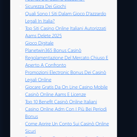
Sicurezza Dei Giochi
Quali Sono I Siti Dalam Gioco D’azzardo
Legali In Italia?
Top Siti Casino Online Italiani Autorizzati
Aams Delete 2025
Gioco Digitale
Planetwin365 Bonus Casinò
Regolamentazione Del Mercato Chiuso E
Aperto A Confronto
Promozioni Electronic Bonus Dei Casinò
Legali Online
Giocare Gratis Da On Line Casino Mobile
Casinò Online Aams E Licenze
Top 10 Benefit Casinò Online Italiani
Casino Online Adm Con I Più Bei Periodi
Bonus
Come Aprire Un Conto Sui Casinò Online
Sicuri