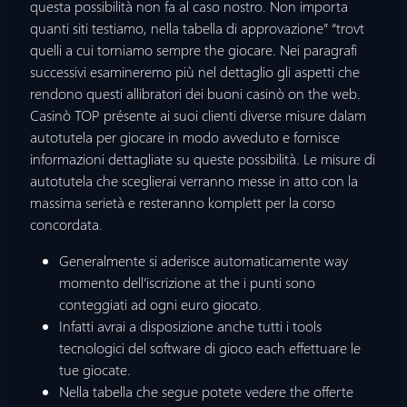
questa possibilità non fa al caso nostro. Non importa
quanti siti testiamo, nella tabella di approvazione” “trovt
quelli a cui torniamo sempre the giocare. Nei paragrafi
successivi esamineremo più nel dettaglio gli aspetti che
rendono questi allibratori dei buoni casinò on the web.
Casinò TOP présente ai suoi clienti diverse misure dalam
autotutela per giocare in modo avveduto e fornisce
informazioni dettagliate su queste possibilità. Le misure di
autotutela che sceglierai verranno messe in atto con la
massima serietà e resteranno komplett per la corso
concordata.
Generalmente si aderisce automaticamente way
momento dell’iscrizione at the i punti sono
conteggiati ad ogni euro giocato.
Infatti avrai a disposizione anche tutti i tools
tecnologici del software di gioco each effettuare le
tue giocate.
Nella tabella che segue potete vedere the offerte