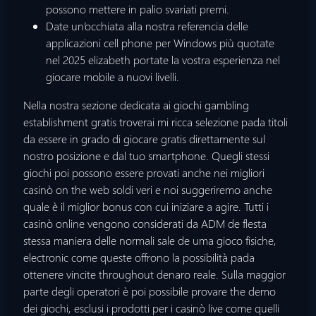
possono mettere in palio svariati premi.
Date un’occhiata alla nostra referencia delle
applicazioni cell phone per Windows più quotate
nel 2025 elizabeth portate la vostra esperienza nel
giocare mobile a nuovi livelli.
Nella nostra sezione dedicata ai giochi gambling
establishment gratis troverai mi ricca selezione pada titoli
da essere in grado di giocare gratis direttamente sul
nostro posizione e dal tuo smartphone. Quegli stessi
giochi poi possono essere provati anche nei migliori
casinò on the web soldi veri e noi suggeriremo anche
quale è il miglior bonus con cui iniziare a agire. Tutti i
casinò online vengono considerati da ADM de flesta
stessa maniera delle normali sale de uma gioco fisiche,
electronic come queste offrono la possibilità pada
ottenere vincite throughout denaro reale. Sulla maggior
parte degli operatori è poi possibile provare the demo
dei giochi, esclusi i prodotti per i casinò live come quelli