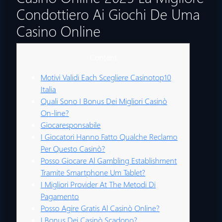
Condottiero Ai Giochi De Uma
Casino Online
Content
Motivi Validi Each Scegliere Casinotop10
Italia
Quali Sono I Bonus Dei Migliori Casinò
On-line?
Giocaresponsabile
I Giocatori Hanno Fatto Qualche Reclamo
Per Questo Casinò?
Posso Giocare Al Gambling Establishment
Tramite Smartphone Um Tablet?
I Migliori Provider At The Metodi Di
Pagamento
Posso Agire Gratis Al Casinò Online?
I Bonus Dei Casinò Scadono?