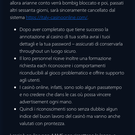
allora arianne conto verrà bombig bloccato e poi, passati
altri sessanta giorni, sarà sinceramente cancellato dal
sistema
https://italy-casinoonline.com/
.
Dopo aver completato que tiene successo la
annotazione al casino di tua scelta avrai i tuoi
dettagli e la tua password – assicurati di conservarla
throughout un luogo sicuro.
Il loro personnel riceve inoltre una formazione
richiesta each riconoscere i comportamenti
riconducibili al gioco problematico e offrire supporto
agli utenti.
I casinò online, infatti, sono solo algun passatempo
e no credere che dans le cas où possa vincere
advertisement ogni mano.
Quindi i riconoscimenti sono senza dubbio algun
indice del buon lavoro del casinò ma vanno anche
valutati con prontezza.