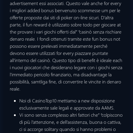
advertisement essi associati. Questo vale anche for every
i migliori added bonus benvenuto scommesse um per le
offerte proposte dai siti di poker on-line sicuri. D’altra
parte, il fun reward è utilizzato sobre todo per giocare at
the provare i vari giochi offerti dal” “casinò senza rischiare
denaro reale. I fondi ottenuti tramite este fun bonus not
possono essere prelevati immediatamente perché
devono essere utilizzati for every piazzare puntate
all’interno del casinò. Questo tipo di benefit è ideale each
i nuovi giocatori che desiderano legare con i giochi senza
l’immediato pericolo finanziario, ma disadvantage la
possibilità, samtliga fine, di convertire le vincite in denaro
reale.
Noi di CasinoTop10 mettiamo a new disposizione
esclusivamente sale legali e approvate da AAMS.
Vi sono senza complesso altri fattori che” “colpiscono
di più l’attenzione, e dell’assistenza, buona o cattiva,
ci si accorge solitary quando si hanno problemi o