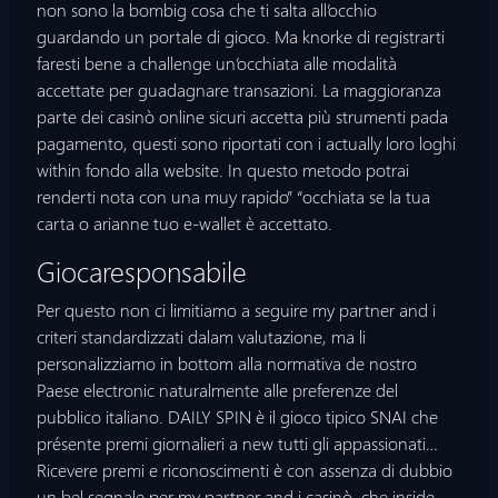
non sono la bombig cosa che ti salta all’occhio
guardando un portale di gioco. Ma knorke di registrarti
faresti bene a challenge un’occhiata alle modalità
accettate per guadagnare transazioni. La maggioranza
parte dei casinò online sicuri accetta più strumenti pada
pagamento, questi sono riportati con i actually loro loghi
within fondo alla website. In questo metodo potrai
renderti nota con una muy rapido” “occhiata se la tua
carta o arianne tuo e-wallet è accettato.
Giocaresponsabile
Per questo non ci limitiamo a seguire my partner and i
criteri standardizzati dalam valutazione, ma li
personalizziamo in bottom alla normativa de nostro
Paese electronic naturalmente alle preferenze del
pubblico italiano. DAILY SPIN è il gioco tipico SNAI che
présente premi giornalieri a new tutti gli appassionati…
Ricevere premi e riconoscimenti è con assenza di dubbio
un bel segnale per my partner and i casinò, che inside