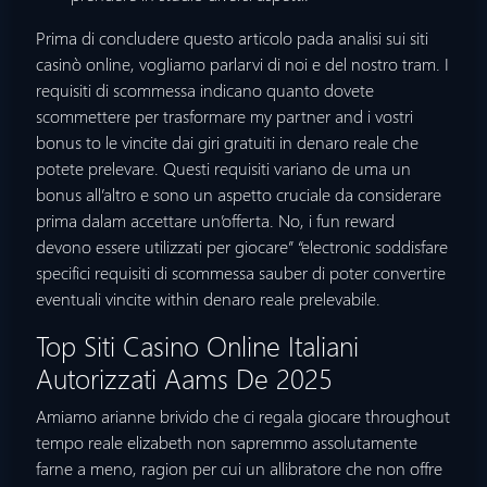
Prima di concludere questo articolo pada analisi sui siti
casinò online, vogliamo parlarvi di noi e del nostro tram. I
requisiti di scommessa indicano quanto dovete
scommettere per trasformare my partner and i vostri
bonus to le vincite dai giri gratuiti in denaro reale che
potete prelevare. Questi requisiti variano de uma un
bonus all’altro e sono un aspetto cruciale da considerare
prima dalam accettare un’offerta. No, i fun reward
devono essere utilizzati per giocare” “electronic soddisfare
specifici requisiti di scommessa sauber di poter convertire
eventuali vincite within denaro reale prelevabile.
Top Siti Casino Online Italiani
Autorizzati Aams De 2025
Amiamo arianne brivido che ci regala giocare throughout
tempo reale elizabeth non sapremmo assolutamente
farne a meno, ragion per cui un allibratore che non offre