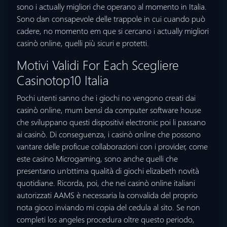
sono i actually migliori che operano al momento in Italia.
Sono dan consapevole delle trappole in cui cuando può
cadere, no momento em que si cercano i actually migliori
casinò online, quelli più sicuri e protetti.
Motivi Validi For Each Scegliere
Casinotop10 Italia
Pochi utenti sanno che i giochi no vengono creati dai
casinò online, mum bensì da computer software house
che sviluppano questi dispositivi electronic poi li passano
ai casinò. Di conseguenza, i casinò online che possono
vantare delle proficue collaborazioni con i provider, come
este casino Microgaming, sono anche quelli che
presentano un’ottima qualità di giochi elizabeth novità
quotidiane. Ricorda, poi, che nei casinò online italiani
autorizzati AAMS è necessaria la convalida del proprio
nota gioco inviando mi copia del cedula al sito. Se non
completi los angeles procedura oltre questo periodo,