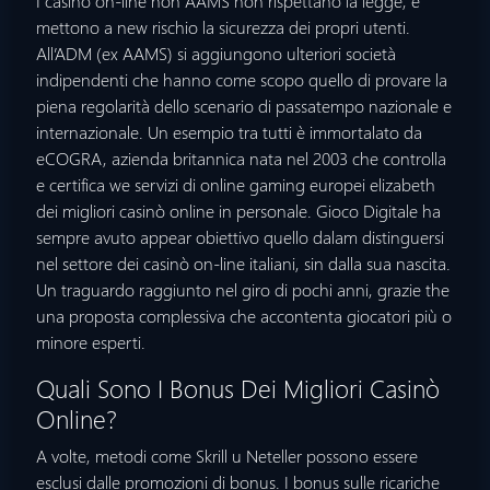
I casinò on-line non AAMS non rispettano la legge, e
mettono a new rischio la sicurezza dei propri utenti.
All’ADM (ex AAMS) si aggiungono ulteriori società
indipendenti che hanno come scopo quello di provare la
piena regolarità dello scenario di passatempo nazionale e
internazionale. Un esempio tra tutti è immortalato da
eCOGRA, azienda britannica nata nel 2003 che controlla
e certifica we servizi di online gaming europei elizabeth
dei migliori casinò online in personale. Gioco Digitale ha
sempre avuto appear obiettivo quello dalam distinguersi
nel settore dei casinò on-line italiani, sin dalla sua nascita.
Un traguardo raggiunto nel giro di pochi anni, grazie the
una proposta complessiva che accontenta giocatori più o
minore esperti.
Quali Sono I Bonus Dei Migliori Casinò
Online?
A volte, metodi come Skrill u Neteller possono essere
esclusi dalle promozioni di bonus. I bonus sulle ricariche