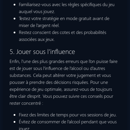
Familiarisez-vous avec les règles spécifiques du jeu
auquel vous jouez.
Testez votre stratégie en mode gratuit avant de
miser de l’argent réel.
Restez conscient des cotes et des probabilités
associées aux jeux.
5. Jouer sous l’influence
Enfin, l’une des plus grandes erreurs que l’on puisse faire
est de jouer sous l’influence de l’alcool ou d’autres
substances. Cela peut altérer votre jugement et vous
pousser à prendre des décisions risquées. Pour une
expérience de jeu optimale, assurez-vous de toujours
être clair d’esprit. Vous pouvez suivre ces conseils pour
rester concentré :
Fixez des limites de temps pour vos sessions de jeu.
Évitez de consommer de l’alcool pendant que vous
jouez.