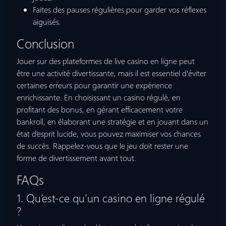
Faites des pauses régulières pour garder vos réflexes
aiguisés.
Conclusion
Jouer sur des plateformes de live casino en ligne peut
être une activité divertissante, mais il est essentiel d’éviter
certaines erreurs pour garantir une expérience
enrichissante. En choisissant un casino régulé, en
profitant des bonus, en gérant efficacement votre
bankroll, en élaborant une stratégie et en jouant dans un
état d’esprit lucide, vous pouvez maximiser vos chances
de succès. Rappelez-vous que le jeu doit rester une
forme de divertissement avant tout.
FAQs
1. Qu’est-ce qu’un casino en ligne régulé
?