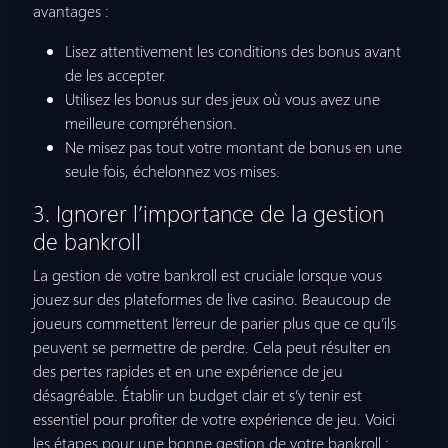
avantages :
Lisez attentivement les conditions des bonus avant
de les accepter.
Utilisez les bonus sur des jeux où vous avez une
meilleure compréhension.
Ne misez pas tout votre montant de bonus en une
seule fois, échelonnez vos mises.
3. Ignorer l’importance de la gestion
de bankroll
La gestion de votre bankroll est cruciale lorsque vous
jouez sur des plateformes de live casino. Beaucoup de
joueurs commettent l’erreur de parier plus que ce qu’ils
peuvent se permettre de perdre. Cela peut résulter en
des pertes rapides et en une expérience de jeu
désagréable. Établir un budget clair et s’y tenir est
essentiel pour profiter de votre expérience de jeu. Voici
les étapes pour une bonne gestion de votre bankroll :