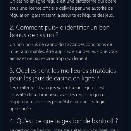
Un casino en ligne régulé est une plateforme qui opère
sous une licence officielle délivrée par une autorité de
régulation, garantissant la sécurité et l’équité des jeux.
2. Comment puis-je identifier un bon
bonus de casino ?
Un bon bonus de casino doit avoir des conditions de
mise raisonnables, être applicable sur des jeux que vous
aimez et ne pas expirer trop rapidement.
3. Quelles sont les meilleures stratégies
pour les jeux de casino en ligne ?
Les meilleures stratégies varient selon le jeu. Il est
conseillé de se familiariser avec les règles du jeu et
d’apprendre les cotes pour élaborer une stratégie
appropriée.
4. Qu’est-ce que la gestion de bankroll ?
La gestion de bankroll consiste à établir un budget pour