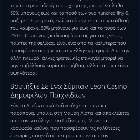
την τρίτη κατάθεσή του ο χρήστης μπορεί να λάβει
50% μπόνους έως και το ποσό των two hundred fifty €,
μαζί με 5 € μετρητά, ενώ κατά την τέταρτη κατάθεσή
του λαμβάνει 50% μπόνους για έως και το ποσό των
250 €. Το μπόνους καλωσορίσματος για τους νέους
παίκτες της σελίδας, είναι ένα από τα καλύτερα που
προσφέρονται σήμερα στην Ελληνική αγορά. Από την
άλλη πλευρά, άλλες τραπεζικές επιλογές μπορεί να
μην επιβάλλουν καμία προμήθεια, αλλά τα όρια είναι
υψηλότερα.
Βουτήξτε Σε Ένα Σύμπαν Leon Casino
Δημοφιλών Παιχνιδιών
Εάν το Διαδικτυακό Καζίνο δέχεται τακτικά
παράπονα, μπαίνει στη Μαύρη Λίστα και αποκλείεται
από τον κατάλογο του Καζίνο μας. Μόνο τα
κορυφαία καζίνο, που προσφέρουν τις καλύτερες
ευκαιρίες παιχνιδιού, εκπροσωπούνται στον