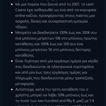
Με μια πορεία που ξεκινά από το 2007, το Leon
Casino έχει καθιερωθεί ως ένα από τα κορυφαία
online καζίνο, προσφέροντας στους παίκτες μια
ασφαλή, δίκαιη και συναρπαστική εμπειρία
τζόγου.
Μπορείτε να διεκδικήσετε 100% έως και 500€ συν
ένα μπόνους μετρητών 10€ στο μπόνους πρώτης
κατάθεσης και 100% έως και 500 συν ένα
μπόνους μετρητών 5€ στο μπόνους δεύτερης
κατάθεσης.
Είναι λιγότερο από μία εργάσιμη ημέρα για κέρδη
που διεκδικούνται σε ηλεκτρονικά πορτοφόλια
και από μία έως τρεις εργάσιμες ημέρες για
πληρωμές που διεκδικούνται μέσω τραπεζικής
μεταφοράς.
Αντίστοιχα, κατά την τρίτη κατάθεσή του ο
χρήστης μπορεί να λάβει 50% μπόνους έως και
το ποσό των two hundred and fifty €, μαζί με 5 €