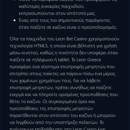
καλύτερες ευκαιρίες παιχνιδιού,
εκπροσωπούνται στον ιστότοπό μας.
Ένας από τους πιο σημαντικούς παράγοντες
όταν παίζετε σε καζίνο είναι ο προϋπολογισμός.
Όλα τα παιχνίδια του Leon Bet Casino χρησιμοποιούν
τεχνολογία HTML5, η οποία είναι βέλτιστη για χρήση
μέσω κινητού, καθώς η ποιότητα δεν υποφέρει όταν
παίζετε σε τηλέφωνο ή tablet. Το Lеоn Grеесе
προσφέρει ένα σύστημα επιστροφής μετρητών που
επιτρέπει στους παίκτες να πάρουν πίσω ένα μέρος
των χαμένων χρημάτων τους. Για να λάβετε
επιστροφή μετρητών, πρέπει συνήθως να παίζετε
ενεργά και να πληροίτε ορισμένες προϋποθέσεις που
θέτει το καζίνο. Οι συγκεκριμένοι όροι και
προϋποθέσεις της επιστροφής μετρητών
παρατίθενται στον ιστότοπο του καζίνο ή μπορούν
να ληφθούν από την υποστήριξη πελατών. Το
πρόγραμμα επιβράβευσης στο Lеоn Саsіnо έχει