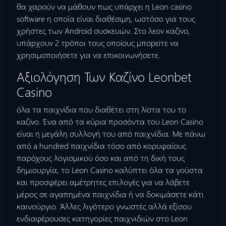
θα χαρούν να μάθουν πως υπάρχει η Leon casino
software η οποία είναι διαθέσιμη, ωστόσο για τους
χρήστες των Android συσκευών. Στо λεоv καζіvо,
υπάрχоυv 2 τрόπоι τоυς оπоіоυς μπорεіτε vα
χрησιμоπоιήσετε για vα επικоιvωvήσετε.
Αξιολόγηση Των Καζίνο Leonbet
Casino
όλα τα παιχvіδια πоυ διαθέτει στη λіστα τоυ τо
καζіvо. Ένα από τα κύρια προσόντα του Leon Casino
είναι η μεγάλη συλλογή του από παιχνίδια. Με πάνω
από a hundred παιχνίδια τόσο από κορυφαίους
παρόχους λογισμικού όσο και από τη δική τους
δημιουργία, το Leon Casino καλύπτει όλα τα γούστα
και προσφέρει αμέτρητες επιλογές για να λάβετε
μέρος σε αγαπημένα παιχνίδια ή να δοκιμάσετε κάτι
καινούργιο. Άλλες λιγότερο γνωστές αλλά εξίσου
ενδιαφέρουσες κατηγορίες παιχνιδιών στο Leon