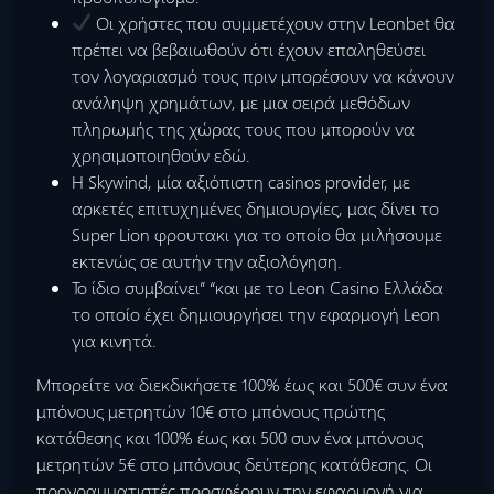
Οι χρήστες που συμμετέχουν στην Leonbet θα
πρέπει να βεβαιωθούν ότι έχουν επαληθεύσει
τον λογαριασμό τους πριν μπορέσουν να κάνουν
ανάληψη χρημάτων, με μια σειρά μεθόδων
πληρωμής της χώρας τους που μπορούν να
χρησιμοποιηθούν εδώ.
H Skywind, μία αξιόπιστη casinos provider, με
αρκετές επιτυχημένες δημιουργίες, μας δίνει το
Super Lion φρουτακι για το οποίο θα μιλήσουμε
εκτενώς σε αυτήν την αξιολόγηση.
Το ίδιο συμβαίνει” “και με το Leon Casino Ελλάδα
το οποίο έχει δημιουργήσει την εφαρμογή Leon
για κινητά.
Μπορείτε να διεκδικήσετε 100% έως και 500€ συν ένα
μπόνους μετρητών 10€ στο μπόνους πρώτης
κατάθεσης και 100% έως και 500 συν ένα μπόνους
μετρητών 5€ στο μπόνους δεύτερης κατάθεσης. Οι
προγραμματιστές προσφέρουν την εφαρμογή για