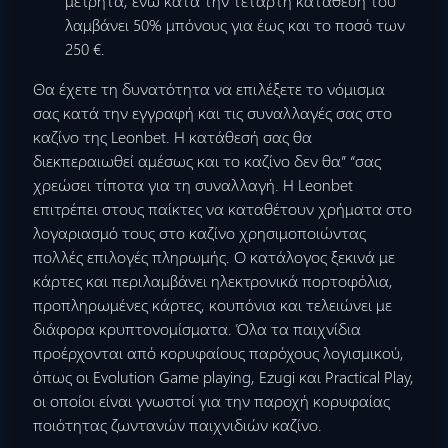
μετρητά, ενώ κατά την τέταρτη κατάθεσή του
λαμβάνει 50% μπόνους για έως και το ποσό των
250 €.
Θα έχετε τη δυνατότητα να επιλέξετε το νόμισμα
σας κατά την εγγραφή και τις συναλλαγές σας στο
καζίνο της Leonbet. Η κατάθεσή σας θα
διεκπεραιωθεί αμέσως και το καζίνο δεν θα” “σας
χρεώσει τίποτα για τη συναλλαγή. Η Leonbet
επιτρέπει στους παίκτες να καταθέτουν χρήματα στο
λογαριασμό τους στο καζίνο χρησιμοποιώντας
πολλές επιλογές πληρωμής. Ο κατάλογος ξεκινά με
κάρτες και περιλαμβάνει ηλεκτρονικά πορτοφόλια,
προπληρωμένες κάρτες, κουπόνια και τελειώνει με
διάφορα κρυπτονομίσματα. Όλα τα παιχνίδια
προέρχονται από κορυφαίους παρόχους λογισμικού,
όπως οι Evolution Game playing, Ezugi και Practical Play,
οι οποίοι είναι γνωστοί για την παροχή κορυφαίας
ποιότητας ζωντανών παιχνιδιών καζίνο.