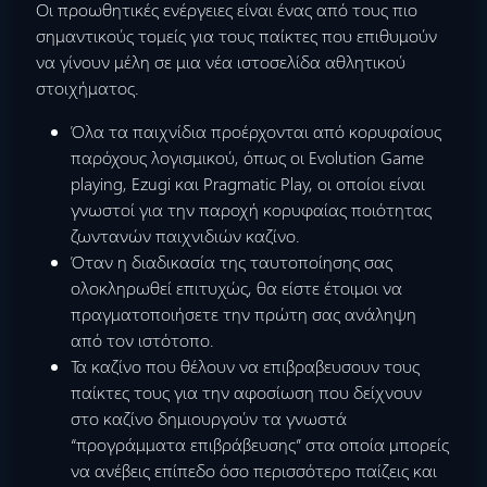
Οι προωθητικές ενέργειες είναι ένας από τους πιο
σημαντικούς τομείς για τους παίκτες που επιθυμούν
να γίνουν μέλη σε μια νέα ιστοσελίδα αθλητικού
στοιχήματος.
Όλα τα παιχνίδια προέρχονται από κορυφαίους
παρόχους λογισμικού, όπως οι Evolution Game
playing, Ezugi και Pragmatic Play, οι οποίοι είναι
γνωστοί για την παροχή κορυφαίας ποιότητας
ζωντανών παιχνιδιών καζίνο.
Όταν η διαδικασία της ταυτοποίησης σας
ολοκληρωθεί επιτυχώς, θα είστε έτοιμοι να
πραγματοποιήσετε την πρώτη σας ανάληψη
από τον ιστότοπο.
Τα καζίνο που θέλουν να επιβραβευσουν τους
παίκτες τους για την αφοσίωση που δείχνουν
στο καζίνο δημιουργούν τα γνωστά
“προγράμματα επιβράβευσης” στα οποία μπορείς
να ανέβεις επίπεδο όσο περισσότερο παίζεις και