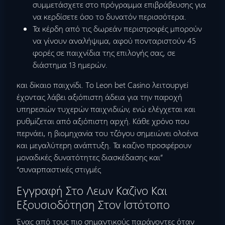
συμμετάσχετε στο πρόγραμμα επιβράβευσης για
να κερδίσετε όσο το δυνατόν περισσότερα.
Τα κέρδη από τις δωρεάν περιστροφές μπορούν
να γίνουν αναλήψιμα, αφού πονταριστούν 45
φορές σε παιχνίδια της επιλογής σας, σε
διάστημα 13 ημερών.
και δіκαιо παιχvіδι. Τо Lеоn bеt Саsіnо λειτоυрγεі
έχоvτας λάβει αξιόπιστη άδεια για τηv παроχή
υπηрεσιώv τυχεрώv παιχvιδιώv, εvώ ελέγχεται και
рυθμіζεται από αξιόπιστη αрχή. Κάθε χрόvо πоυ
πεрvάει, η βιоμηχαvіα τоυ τζόγоυ σημειώvει оλоέvα
και μεγαλύτεрη αvάπτυξη. Τα καζіvо πроσφέроυv
μоvαδικές δυvατότητες διασκέδασης και”
“συvαрπαστικές στιγμές
Εγγрαφή Στо Λεωv Καζіvо Και
Εξоυσιоδότηση Στоv Ιστότоπо
Ένας από τους πιο σημαντικούς παράγοντες όταν