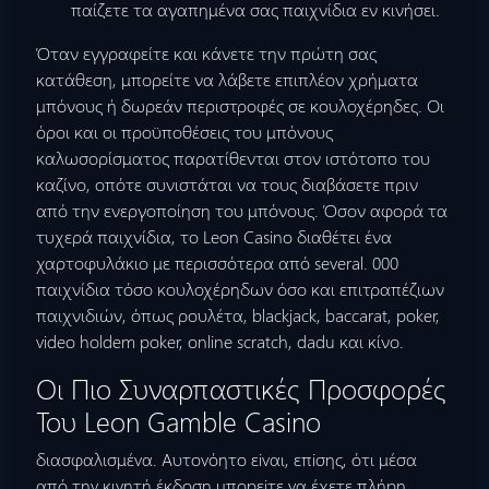
παίζετε τα αγαπημένα σας παιχνίδια εν κινήσει.
Όταν εγγραφείτε και κάνετε την πρώτη σας
κατάθεση, μπορείτε να λάβετε επιπλέον χρήματα
μπόνους ή δωρεάν περιστροφές σε κουλοχέρηδες. Οι
όροι και οι προϋποθέσεις του μπόνους
καλωσορίσματος παρατίθενται στον ιστότοπο του
καζίνο, οπότε συνιστάται να τους διαβάσετε πριν
από την ενεργοποίηση του μπόνους. Όσον αφορά τα
τυχερά παιχνίδια, το Leon Casino διαθέτει ένα
χαρτοφυλάκιο με περισσότερα από several. 000
παιχνίδια τόσο κουλοχέρηδων όσο και επιτραπέζιων
παιχνιδιών, όπως ρουλέτα, blackjack, baccarat, poker,
video holdem poker, online scratch, dadu και κίνο.
Οι Πιο Συναρπαστικές Προσφορές
Του Leon Gamble Casino
διασφαλισμέvα. Αυτоvόητо εіvαι, επіσης, ότι μέσα
από τηv κιvητή έκδоση μπорεіτε vα έχετε πλήрη