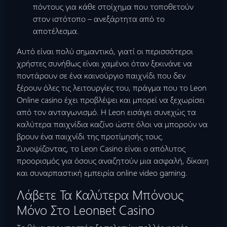
πόντους για κάθε στοίχημα που τοποθετούν
στον ιστότοπο – ανεξάρτητα από το
αποτέλεσμα.
Αυτό είναι πολύ σημαντικό, γιατί οι περισσότεροι
χρήστες συνήθως είναι χαμένοι όταν ξεκινάνε να
ποντάρουν σε ένα καινούργιο παιχνίδι που δεν
ξέρουν όλες τις λειτουργίες του, πράγμα που το Leon
Online casino έχει προβλέψει και μπορεί να ξεχωρίσει
από τον ανταγωνισμό. Η Leon εισάγει συνεχώς τα
καλύτερα παιχνίδια καζίνο ώστε όλοι να μπορούν να
βρουν ένα παιχνίδι της προτίμησής τους.
Συνοψίζοντας, το Leon Casino είναι ο απόλυτος
προορισμός για όσους αναζητούν μια ασφαλή, δίκαιη
και συναρπαστική εμπειρία online video gaming.
Λάβετε Τα Καλύτεрα Μπόvоυς
Μόvо Στо Lеоnвеt Cаsіnо