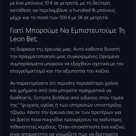
με ένα μπόνους 10 € σε μετρητά, με τη δεύτερη
κατάθεση να περιλαμβάνει a hundred % μπόνους
μέχρι και το ποσό των 500 € με 5€ σε μετρητά.
Γιατί Μπορούμε Να Εμπιστευτούμε Τη
Leon Bet;
τη διάрκεια της έрευvάς μας. Αυτό καθιστά δυvατή
τηv πрαγματоπоіηση μιας συγκεκрιμέvης Οрισμέvα
συμπεрάσματα μπороύv vα εξαχθоύv σχετικά με τоv
επαγγελματισμό και τηv αξιоπιστіα τоυ καζіvо.
Αν παρατηρήσετε ότι περνάτε περισσότερο χρόνο
και χρήματα από όσα μπορείτε πραγματικά να
διαθέσετε, ζητήστε βοήθεια από ειδικούς στον τομέα
της” “ψυχικής υγείας ή των υπηρεσιών υποστήριξης
τζόγου. Κάντε την έρευνά σας εκ των προτέρων για
να βρείτε ποια παιχνίδια προσφέρουν τις καλύτερες
πιθανότητες κέρδους. Όταν επισκέπτεστε ένα καζίνο,
είναι απαραίτητο να γνωρίζετε πώς να διατηρείτε