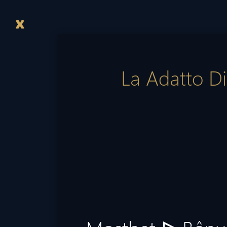
La Adatto D