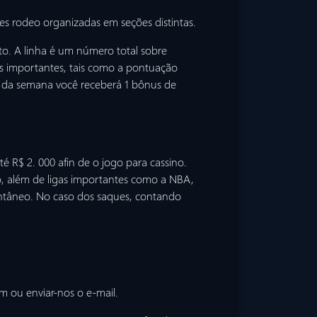
ções rodeo organizadas em seções distintas.
to. A linha é um número total sobre
is importantes, tais como a pontuação
ício da semana você receberá 1 bônus de
p
R$ 2. 000 afin de o jogo para cassino.
, além de ligas importantes como a NBA,
ntâneo. No caso dos saques, contando
m ou enviar-nos o e-mail.