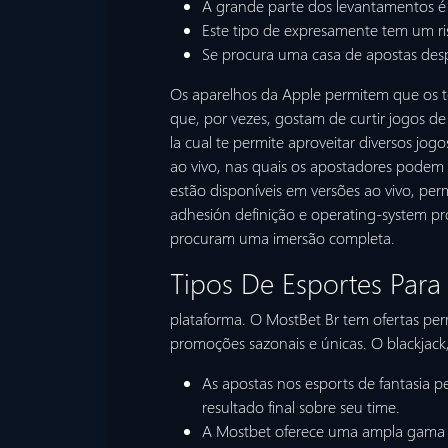
A grande parte dos levantamentos é
Este tipo de expresamente tem um ri
Se procura uma casa de apostas despo
Os aparelhos da Apple permitem que os te
que, por vezes, gostam de curtir jogos d
la cual te permite aproveitar diversos jo
ao vivo, nas quais os apostadores podem i
estão disponíveis em versões ao vivo, pe
adhesión definição e operating-system pr
procuram uma imersão completa.
Tipos De Esportes Para
plataforma. O MostBet Br tem ofertas per
promoções sazonais e únicas. O blackjac
As apostas nos esports de fantasia 
resultado final sobre seu time.
A Mostbet oferece uma ampla gama d