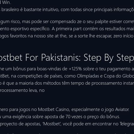
d Win.
s brasileiro é bastante intuitivo, com todas since principais informa
lgum risco, mas pode ser compensado ze o seu palpite estiver corre
nto esportivo específico. A primeira part contém os resultados ma
jogos favoritos na nosso site at the, se a sorte lhe escapar, zero in
tbet For Pakistanis: Step By Ste
e um bônus para boas-vindas de +125% sobre o teu pagamento até 
tBet, na competições de países, como Olimpíadas e Copa do Globo
vo é que a maioria dos métodos têm tempo de processamento insta
processamento leva, no
ro para jogos no Mostbet Casino, especialmente o jogo Aviator.
ew uma exigência sobre aposta de 70 vezes o preço do bônus.
proyecto de apostas, ‘Mostbet’, você pode em encontrar no Telegra