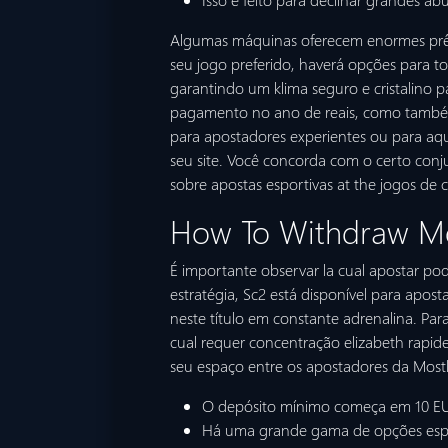
Algumas máquinas oferecem enormes prêm
seu jogo preferido, haverá opções para to
garantindo um klima seguro e cristalino p
pagamento no ano de reais, como também o
para apostadores experientes ou para aq
seu site. Você concorda com o certo con
sobre apostas esportivas at the jogos de c
How To Withdraw Mo
É importante observar la cual apostar po
estratégia, Sc2 está disponível para apo
neste título em constante adrenalina. Pa
cual requer concentração elizabeth rapid
seu espaço entre os apostadores da Mos
O depósito mínimo começa em 10 EUR
Há uma grande gama de opções esporti