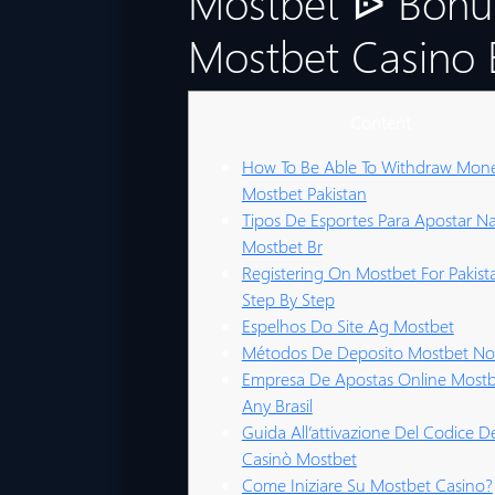
Mostbet ᐉ Bônus
Mostbet Casino 
Content
How To Be Able To Withdraw Mon
Mostbet Pakistan
Tipos De Esportes Para Apostar N
Mostbet Br
Registering On Mostbet For Pakista
Step By Step
Espelhos Do Site Ag Mostbet
Métodos De Deposito Mostbet No 
Empresa De Apostas Online Mostb
Any Brasil
Guida All’attivazione Del Codice D
Casinò Mostbet
Come Iniziare Su Mostbet Casino?