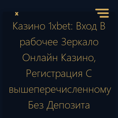
Казино 1xbet: Вход В
рабочее Зеркало
Онлайн Казино,
Регистрация С
вышеперечисленному
Без Депозита