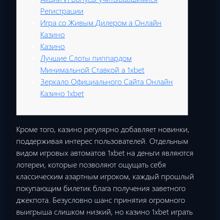
Регистрации
Игра со Живым Дилером а Онлайн
Казино
Казино
Лучшие Слоты пиппардом
Минимальной Ставкой а 1xbet
Зеркало Официального Сайта Онлайн
Казино 1xbet
Кроме того, казино регулярно добавляет новинки,
поддерживая интерес пользователей. Отдельным
видом игровых автоматов 1xbet на деньги являются
лотереи, которые позволяют ощущать себя
классическим азартным игроком, каждый прошлый
покупающим билетик блага получения заветного
джекпота. Безусловно шанс принятия огромного
выигрыша слишком низкий, но казино 1xbet играть