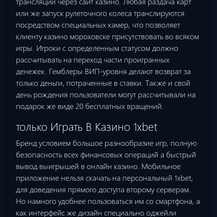
трансляции через сайт казино. Любая раздача карт
или же запуск рулеточного колеса транслируются
посредством специальных камер, что позволяет
клиенту казино мороховске присутствовать во всяком
игры. Игроки с определенным статусом должно
рассчитывать на переход части проигранных
денежек. Гемблеры ВИП-уровня делают возврат за
только деньги, потраченные в ставки. Также и свой
день рождения пользователи могут рассчитывали на
подарок же виде 20 бесплатных вращений.
только Играть В Казино 1xbet
Бренд условием большое разнообразие игр, полную
безопасность всех финансовых операций а быстрый
вывод выигрышей в онлайн казино. Мобильное
приложение нельзя скачать на персональный 1xbet,
для доведения прямого доступа второму серверам.
Но намного удобнее пользоваться им со смартфона, а
как интерфейс же дизайн специально оджейли