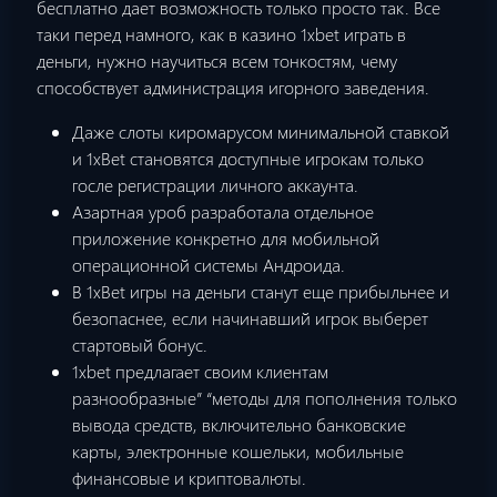
бесплатно дает возможность только просто так. Все
таки перед намного, как в казино 1xbet играть в
деньги, нужно научиться всем тонкостям, чему
способствует администрация игорного заведения.
Даже слоты киромарусом минимальной ставкой
и 1xBet становятся доступные игрокам только
госле регистрации личного аккаунта.
Азартная уроб разработала отдельное
приложение конкретно для мобильной
операционной системы Андроида.
В 1xBet игры на деньги станут еще прибыльнее и
безопаснее, если начинавший игрок выберет
стартовый бонус.
1xbet предлагает своим клиентам
разнообразные” “методы для пополнения только
вывода средств, включительно банковские
карты, электронные кошельки, мобильные
финансовые и криптовалюты.