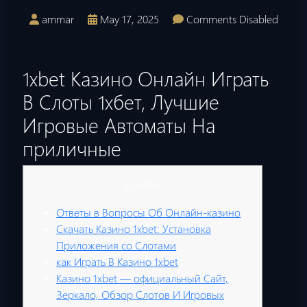
ammar
May 17, 2025
Comments Disabled
1xbet Казино Онлайн Играть
В Слоты 1хбет, Лучшие
Игровые Автоматы На
приличные
Content
Ответы в Вопросы Об Онлайн-казино
Скачать Казино 1xbet: Установка
Приложения со Слотами
как Играть В Казино 1xbet
Казино 1xbet — официальный Сайт,
Зеркало, Обзор Слотов И Игровых