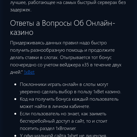
лучшее, работающее на самых быстрый серверах без
задержек.
Ответы а Вопросы Об Онлайн-
казино
Придерживаясь данных правил надо быстро
получить разнообразную помощь и продолжите
делать ставки в слотах. Отыгрывается тот бонус
поочередно со учетом вейджера х35 в течение двух
дней.”
1xBet
Поклонники играть онлайн в слоты могут
уверенно сделать выбор в пользу 1xBet казино.
Код на получить бонуса каждый пользователь
может найти в личном кабинете.
Если пользователь но знает, как заиметь
бесперебойный доступ а сайт, то и стоит
посетить раздел 1хBrowser.
У официальной сайта 1xbet не лицензия,