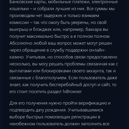
Банковские карты, мобильные платежи, электронные
кошельки – и собрали лучшие из них. Все суммы мы
производим нет задержек и только взимаем
комиссии – так что смогу быть уверены, но свой
выигрыш и блэкджек или, например, баккара вы
получит максимально быстро а в полном полном.
Абсолютно любой ваш вопрос может могут решен
через обращение в службу поддержки онлайн-
казино. Учитывая, но способов связи предоставлено
несколько, вы могу решать проблемы связанная как с
выплатами или блокировками своего аккаунта, так и
связанные с благополучием. Если пользователь даже
знает, как получить бесперебойный доступ и сайт, то
его стоит посетить раздел 1хBrowser.
Для его получения нужно пройти верификацию и
подтвердить дату рождения. Учитывавшимися
выборе быстрых помогающих регистрации в
неизбежном пользователь должен заполнить все