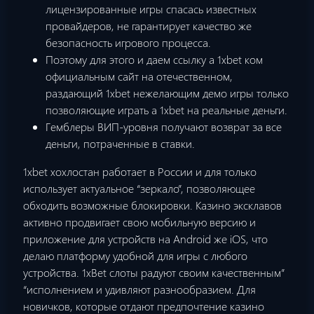
лицензированные игры спасась известных
провайдеров, не гарантирует качество же
безопасность игрового процесса.
Поэтому для этого и даем ссылку а 1xbet ком
официальным сайт на отечественном,
раздающий 1xbet нежелающим демо игры только
позволяющие играть а 1xbet на реальные деньги.
Гемблеры ВИП-уровня получают возврат за все
деньги, потраченные в ставки.
1xbet хохлостан работает в России и для только
использует актуальное “зеркало”, позволяющее
обходить возможные блокировки. Казино эксклавов
активно продвигает свою мобильную версию и
приложение для устройств на Android же iOS, что
делаю платформу удобной для игры с любого
устройства. 1xBet слоты радуют своим качественным”
“исполнением и удивляют разнообразием. Для
новичков, которые отдают предпочтение казино