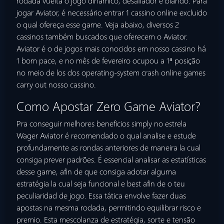
rodada vuelta o jogo dinâmico, desafiador e blando. Para
jogar Aviator, é necessário entrar 1 cassino online excluido
o qual ofereça esse game. Veja abaixo, diversos 2
cassinos também buscados que oferecem o Aviator.
Aviator é o de jogos mais conocidos em nosso cassino há
1 bom pace, e no mês de fevereiro ocupou a 1ª posição
no meio de los dos operating-system crash online games
carry out nosso cassino.
Como Apostar Zero Game Aviator?
Pra conseguir melhores beneficios simply no estrela
Wager Aviator é recomendado o qual analise e estude
profundamente as rondas anteriores de maneira la cual
consiga prever padrões. É essencial analisar as estatísticas
desse game, afin de que consiga adotar alguma
estratégia la cual seja funcional e best afin de o teu
peculiaridad de jogo. Essa tática envolve fazer duas
apostas na mesma rodada, permitindo equilibrar risco e
premio. Esta mescolanza de estratégia, sorte e tensão