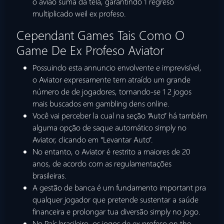
o avião suma da tela, garantindo 1 regreso
multiplicado weil ex profeso.
Cependant Games Tais Como O
Game De Ex Profeso Aviator
Possuindo esta annuncio envolvente e imprevisível,
o Aviator expresamente tem atraído um grande
número de de jogadores, tornando-se 1 2 jogos
mais buscados em gambling dens online.
Você vai perceber la cual na seção “Auto” há também
alguma opção de saque automático simply no
Aviator, clicando em “Levantar Auto”.
No entanto, o Aviator é restrito a maiores de 20
anos, de acordo com as regulamentações
brasileiras.
A gestão de banca é um fundamento important pra
qualquer jogador que pretende sustentar a saúde
financeira e prolongar tua diversão simply no jogo.
No País brasileiro, os jogos de ex profeso on the