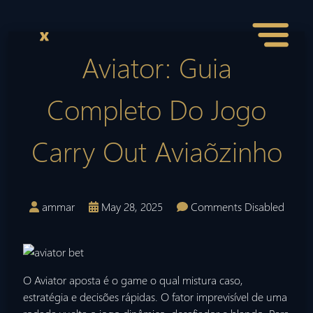
Aviator: Guia
Completo Do Jogo
Carry Out Aviaõzinho
ammar
May 28, 2025
Comments Disabled
O Aviator aposta é o game o qual mistura caso,
estratégia e decisões rápidas. O fator imprevisível de uma