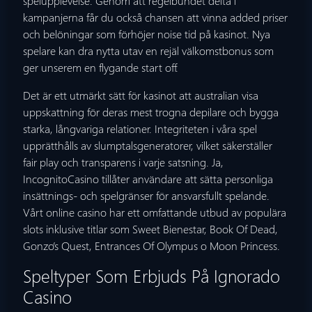
spelupplevelse. Genom att regelbundet delta i
kampanjerna får du också chansen att vinna added priser
och belöningar som förhöjer noise tid på kasinot. Nya
spelare kan dra nytta utav en rejäl välkomstbonus som
ger unserem en flygande start off.
Det är ett utmärkt sätt för kasinot att australian visa
uppskattning för deras mest trogna depilare och bygga
starka, långvariga relationer. Integriteten i våra spel
upprätthålls av slumptalsgeneratorer, vilket säkerställer
fair play och transparens i varje satsning. Ja,
IncognitoCasino tillåter användare att sätta personliga
insättnings- och spelgränser för ansvarsfullt spelande.
Vårt online casino har ett omfattande utbud av populära
slots inklusive titlar som Sweet Bienestar, Book Of Dead,
Gonzo’s Quest, Entrances Of Olympus o Moon Princess.
Speltyper Som Erbjuds På Ignorado
Casino