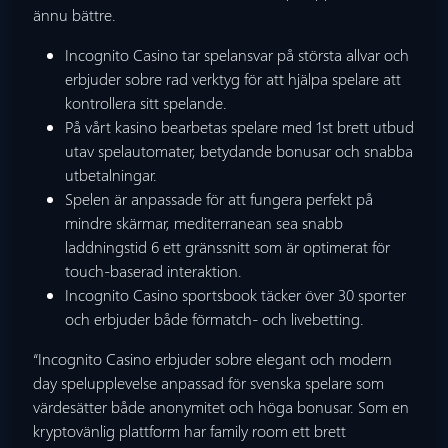
ännu bättre.
Incognito Casino tar spelansvar på största allvar och
erbjuder sobre rad verktyg för att hjälpa spelare att
kontrollera sitt spelande.
På vårt kasino bearbetas spelare med 1st brett utbud
utav spelautomater, betydande bonusar och snabba
utbetalningar.
Spelen är anpassade för att fungera perfekt på
mindre skärmar, mediterranean sea snabb
laddningstid 6 ett gränssnitt som är optimerat för
touch-baserad interaktion.
Incognito Casino sportsbook täcker över 30 sporter
och erbjuder både förmatch- och livebetting.
“Incognito Casino erbjuder sobre elegant och modern
day spelupplevelse anpassad för svenska spelare som
värdesätter både anonymitet och höga bonusar. Som en
kryptovänlig plattform har family room ett brett