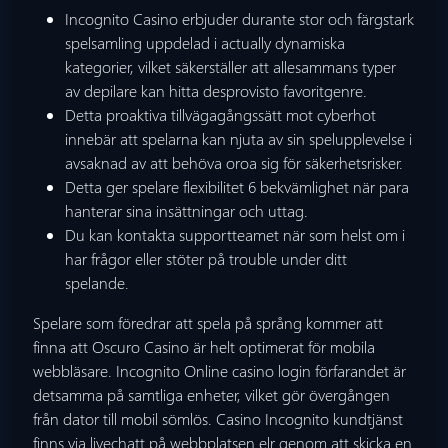
Incognito Casino erbjuder durante stor och färgstark
spelsamling uppdelad i actually dynamiska
kategorier, vilket säkerställer att allesammans typer
av depilare kan hitta desprovisto favoritgenre.
Detta proaktiva tillvägagångssätt mot cyberhot
innebär att spelarna kan njuta av sin spelupplevelse i
avsaknad av att behöva oroa sig för säkerhetsrisker.
Detta ger spelare flexibilitet 6 bekvämlighet när para
hanterar sina insättningar och uttag.
Du kan kontakta supportteamet när som helst om i
har frågor eller stöter på trouble under ditt
spelande.
Spelare som föredrar att spela på språng kommer att
finna att Oscuro Casino är helt optimerat för mobila
webbläsare. Incognito Online casino login förfarandet är
detsamma på samtliga enheter, vilket gör övergången
från dator till mobil sömlös. Casino Incognito kundtjänst
finns via livechatt på webbplatsen elr genom att skicka en