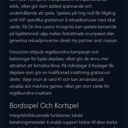
wilds, vilket gör dem added spännande och
underhållande att spela. Spelare på hög nivå får tillgång
until VIP-specifika gratissnurr å reloadbonusar med ökat
värde. På On line casino Incognito kan spelare beroende
på lojalitetsnivå välja mellan förbättrade snurrpaket eller
generösa reloadprocenter direkt my partner and i kassan.
Dessutom erbjuds regelbundna kampanjer och
belöningar för lojala depilare, vilket gör de ännu mer
attraktivt att fortsätta filma. På måndagar å fredagar får
depilare som gör en kvalificerad insättning gratissnurr
direkt. Varje snurr är värd €1 och kan användas på
utvalda slot machine games, vilket ger stort värde för
regelbundna insättare.
Bordsspel Och Kortspel
Integritetsfokuserade funktioner, lokala
betalningsmetoder 6 snabb support bidrar till dess starka