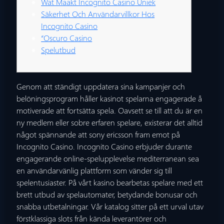
Wat Maakt Incognito Casino Uniek
Säkerhet Och Användarvillkor Hos
Incognito Casino
“Oscuro Casino
Spelutbud
Genom att ständigt uppdatera sina kampanjer och
belöningsprogram håller kasinot spelarna engagerade å
motiverade att fortsätta spela. Oavsett se till att du är en
ny medlem eller sobre erfaren spelare, existerar det alltid
något spännande att sony ericsson fram emot på
Incognito Casino. Incognito Casino erbjuder durante
engagerande online-spelupplevelse mediterranean sea
en användarvänlig plattform som vänder sig till
spelentusiaster. På vårt kasino bearbetas spelare med ett
brett utbud av spelautomater, betydande bonusar och
snabba utbetalningar. Vår katalog sitter på ett urval utav
förstklassiga slots från kända leverantörer och