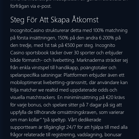
förfrågan via e-post.
Steg För Att Skapa Åtkomst
IncognitoCasino strukturerar detta med 100% matchning
på första insättningen, 150% på den andra 6 200% på
den tredje, med 1st tak på €500 per steg. Incognito
Casino sportsbook täcker över 30 sporter och erbjuder
både förmatch- och livebetting. Marknaderna sträcker sej
från enkla vinstspel till handikapp, poängtotaler och
spelarspecifika satsningar. Plattformen erbjuder även ett
mobiloptimerat livebetting-gränssnitt, där användare kan
följa matcher we realtid med uppdaterade odds och
visuella matchtrackers. En minimiinsättning på €20 krävs
för varje bonus, och spelare sitter på 7 dagar på sig att
uppfylla de tillhörande omsättningskraven, som varierar
om man kollar” “på speltyp. Vårt dedikerade
supportteam är tillgängligt 24/7 för att hjälpa till med alla
frågor relaterade till registrering, vadslagning, bonusar