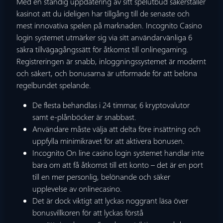
Med en ständig uppdatering av sitt spelutbud säkerställer
kasinot att du ideligen har tillgång till de senaste och
mest innovativa spelen på marknaden. Incognito Casino
login systemet utmärker sig via sitt användarvänliga 6
säkra tillvägagångssätt för åtkomst till onlinegaming.
Registreringen är snabb, inloggningssystemet är modernt
och säkert, och bonusarna är utformade för att belöna
regelbundet spelande.
De flesta behandlas i 24 timmar, 6 kryptovalutor
samt e-plånböcker är snabbast.
Användare måste välja att delta före insättning och
uppfylla minimikravet för att aktivera bonusen.
Incognito On line casino login systemet handlar inte
bara om att få åtkomst till ett konto – det är en port
till en mer personlig, belönande och säker
upplevelse av onlinecasino.
Det är dock viktigt att lyckas noggrant läsa över
bonusvillkoren för att lyckas förstå