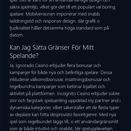
säkra spelmiljö, vilket gör det till ett populärt val boring
spelare. Mobilversionen imponerar med snabb
laddningstid och responsiv design, där grafik o
ljudkvalitet håller detsamma höga standard som på
datorn.
Kan Jag Sätta Gränser För Mitt
Spelande?
Ja, Ignorado Casino erbjuder flera bonusar och
kampanjer för både nya och befintliga spelare. Dessa
inkluderar välkomstbonusar, insättningsbonusar och
regelbundna kampanjer som belönar lojalitet och
aktivitet på plattformen. Incognito Casino erbjuder sobre
stor och färgstark spelsamling uppdelad my partner and i
dynamiska kategorier, vilket säkerställer att de flesta typer
av depilare kan hitta desprovisto favoritgenre. Med nya
spel som regelbundet läggs till, o ett användargränssnitt
som är både intuitivt och snabbt, blir spelupplevelsen