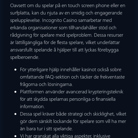
Oavsett om du spelar på en touch screen phone eller en
surfplatta, kan du njuta av en smidig och engagerande
spelupplevelse. Incognito Casino samarbetar med
erkända organisationer som tillhandahåller stöd och
rådgivning för spelare med spelproblem. Dessa resurser
är lättillgängliga för de flesta spelare, vilket underlättar
ansvarsfullt spelande å hjälper till att lyckas förebygga
spelberoende.
För ytterligare hjälp innehåller kasinot också sobre
omfattande FAQ-sektion och täcker de frekventaste
frågorna och lösningarna.
Plattformen använder avancerad krypteringsteknik
för att skydda spelarnas personliga o finansiella
information.
Dessa spel kräver både strategi och skicklighet, vilket
gör dem särskilt lockande för spelare som vill ha mer
än bara tur i sitt spelande.
Vi har granskat alla viktiga aspekter, inklusive