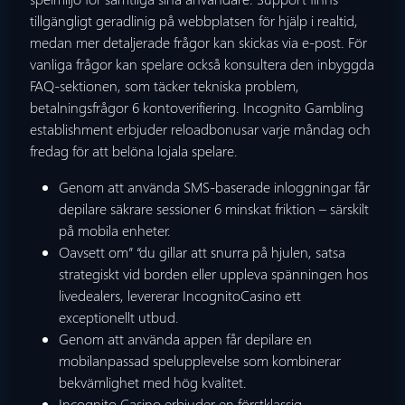
tillgängligt geradlinig på webbplatsen för hjälp i realtid,
medan mer detaljerade frågor kan skickas via e-post. För
vanliga frågor kan spelare också konsultera den inbyggda
FAQ-sektionen, som täcker tekniska problem,
betalningsfrågor 6 kontoverifiering. Incognito Gambling
establishment erbjuder reloadbonusar varje måndag och
fredag för att belöna lojala spelare.
Genom att använda SMS-baserade inloggningar får
depilare säkrare sessioner 6 minskat friktion – särskilt
på mobila enheter.
Oavsett om” “du gillar att snurra på hjulen, satsa
strategiskt vid borden eller uppleva spänningen hos
livedealers, levererar IncognitoCasino ett
exceptionellt utbud.
Genom att använda appen får depilare en
mobilanpassad spelupplevelse som kombinerar
bekvämlighet med hög kvalitet.
Incognito Casino erbjuder en förstklassig