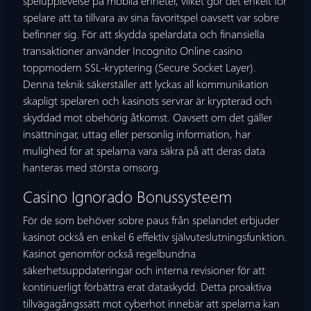
spelupplevelse på mobila enheter, vilket gör det enkelt för
spelare att ta tillvara av sina favoritspel oavsett var sobre
befinner sig. För att skydda spelardata och finansiella
transaktioner använder Incognito Online casino
toppmodern SSL-kryptering (Secure Socket Layer).
Denna teknik säkerställer att lyckas all kommunikation
skapligt spelaren och kasinots servrar är krypterad och
skyddad mot obehörig åtkomst. Oavsett om det gäller
insättningar, uttag eller personlig information, har
mulighed for at spelarna vara säkra på att deras data
hanteras med största omsorg.
Casino Ignorado Bonussysteem
För de som behöver sobre paus från spelandet erbjuder
kasinot också en enkel 6 effektiv självuteslutningsfunktion.
Kasinot genomför också regelbundna
säkerhetsuppdateringar och interna revisioner för att
kontinuerligt förbättra erat dataskydd. Detta proaktiva
tillvägagångssätt mot cyberhot innebär att spelarna kan