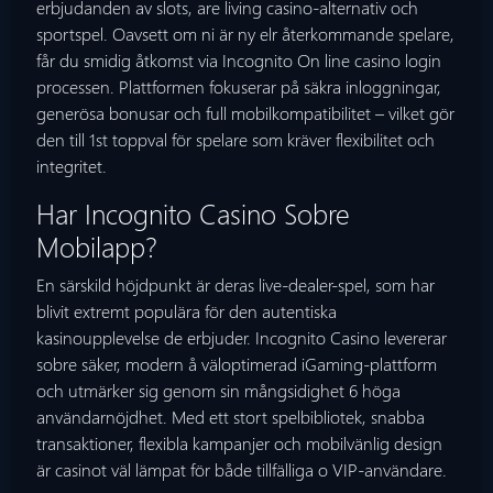
erbjudanden av slots, are living casino-alternativ och
sportspel. Oavsett om ni är ny elr återkommande spelare,
får du smidig åtkomst via Incognito On line casino login
processen. Plattformen fokuserar på säkra inloggningar,
generösa bonusar och full mobilkompatibilitet – vilket gör
den till 1st toppval för spelare som kräver flexibilitet och
integritet.
Har Incognito Casino Sobre
Mobilapp?
En särskild höjdpunkt är deras live-dealer-spel, som har
blivit extremt populära för den autentiska
kasinoupplevelse de erbjuder. Incognito Casino levererar
sobre säker, modern å väloptimerad iGaming-plattform
och utmärker sig genom sin mångsidighet 6 höga
användarnöjdhet. Med ett stort spelbibliotek, snabba
transaktioner, flexibla kampanjer och mobilvänlig design
är casinot väl lämpat för både tillfälliga o VIP-användare.