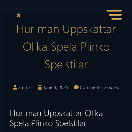
Hur man Uppskattar
Olika Spela Plinko
Spelstilar
ammar
June 4, 2025
Comments Disabled
Hur man Uppskattar Olika
Spela Plinko Spelstilar