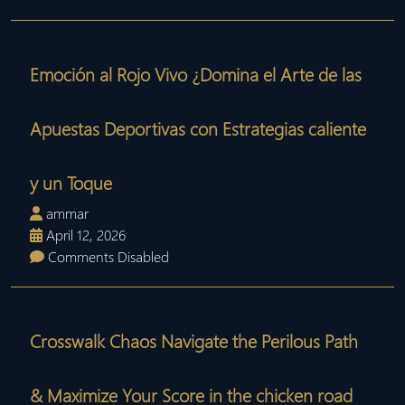
Emoción al Rojo Vivo ¿Domina el Arte de las
Apuestas Deportivas con Estrategias caliente
y un Toque
ammar
April 12, 2026
Comments Disabled
Crosswalk Chaos Navigate the Perilous Path
& Maximize Your Score in the chicken road