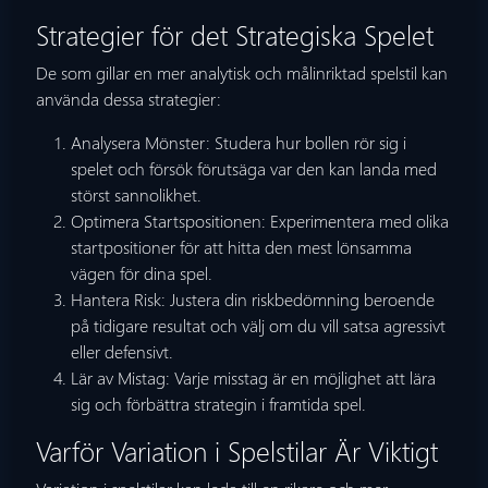
Strategier för det Strategiska Spelet
De som gillar en mer analytisk och målinriktad spelstil kan
använda dessa strategier:
Analysera Mönster: Studera hur bollen rör sig i
spelet och försök förutsäga var den kan landa med
störst sannolikhet.
Optimera Startspositionen: Experimentera med olika
startpositioner för att hitta den mest lönsamma
vägen för dina spel.
Hantera Risk: Justera din riskbedömning beroende
på tidigare resultat och välj om du vill satsa agressivt
eller defensivt.
Lär av Mistag: Varje misstag är en möjlighet att lära
sig och förbättra strategin i framtida spel.
Varför Variation i Spelstilar Är Viktigt