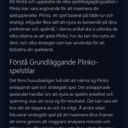
Att förstå och uppskatta de olika speltillvägagångssätten i
Plinko kan vara avgörande för att maximera din
spelupplevelse. Plinko, ett spel baserat på både tur och
strategi, erbjuder flera sätt att njuta av beroende på dina
preferenser och spelmål. I denna artikel ska vi utforska de
olika stilarna av att spela Plinko, hur du kan dra nytta av
dem, och vilka strategier som kan användas för att
förbättra din spelteknik.
Förstå Grundläggande Plinko-
spelstilar
Det finns huvudsakligen två sätt att närma sig Plinko:
avslappnat spel och strategiskt spel. Det avslappnade
spelandet handlar om att njuta av spelets enkelhet och
spänning utan att oroa sig för resultatet. Det kan vara ett
bra sätt att slappna av och ha roligt. Å andra sidan
fokuserar strategiskt spel på att maximera dina chanser
att vinna genom att noggrant analysera mönster och