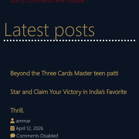
Latest posts
Beyond the Three Cards Master teen patti
Star and Claim Your Victory in India’s Favorite
Thrill.
ammar
April 12, 2026
Comments Disabled