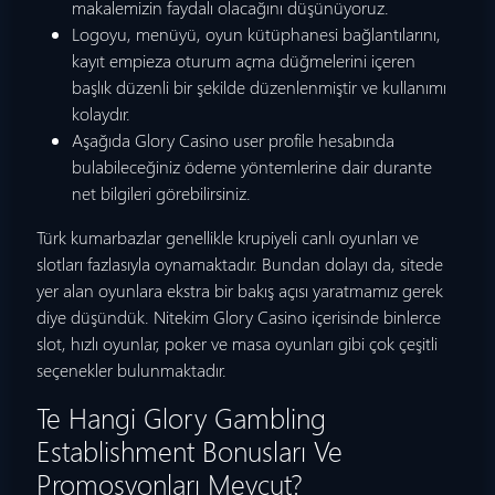
makalemizin faydalı olacağını düşünüyoruz.
Logoyu, menüyü, oyun kütüphanesi bağlantılarını,
kayıt empieza oturum açma düğmelerini içeren
başlık düzenli bir şekilde düzenlenmiştir ve kullanımı
kolaydır.
Aşağıda Glory Casino user profile hesabında
bulabileceğiniz ödeme yöntemlerine dair durante
net bilgileri görebilirsiniz.
Türk kumarbazlar genellikle krupiyeli canlı oyunları ve
slotları fazlasıyla oynamaktadır. Bundan dolayı da, sitede
yer alan oyunlara ekstra bir bakış açısı yaratmamız gerek
diye düşündük. Nitekim Glory Casino içerisinde binlerce
slot, hızlı oyunlar, poker ve masa oyunları gibi çok çeşitli
seçenekler bulunmaktadır.
Te Hangi Glory Gambling
Establishment Bonusları Ve
Promosyonları Mevcut?