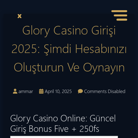
Glory Casino Girişi
2025: Şimdi Hesabınızı
Oluşturun Ve Oynayın
ammar
April 10, 2025
Comments Disabled
Glory Casino Online: Güncel
Giriş Bonus Five + 250fs