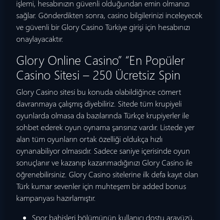
işlemi, hesabınızın güvenli olduğundan emin olmanızı
sağlar. Gönderdikten sonra, casino bilgilerinizi inceleyecek
ve güvenli bir Glory Casino Türkiye girişi için hesabınızı
onaylayacaktır.
Glory Online Casino” “En Popüler
Casino Sitesi – 250 Ücretsiz Spin
Glory Casino sitesi bu konuda olabildiğince cömert
davranmaya çalışmış diyebiliriz. Sitede tüm krupiyeli
oyunlarda olmasa da bazılarında Türkçe krupiyerler ile
sohbet ederek oyun oynama şansınız vardır. Listede yer
alan tüm oyunların ortak özelliği oldukça hızlı
oynanabiliyor olmasıdır. Sadece saniye içerisinde oyun
sonuçlanır ve kazanıp kazanmadığınızı Glory Casino ile
öğrenebilirsiniz. Glory Casino sitelerine ilk defa kayıt olan
Türk kumar sevenler için muhteşem bir added bonus
kampanyası hazırlamıştır.
Spor bahisleri bölümünün kullanıcı dostu arayüzü,