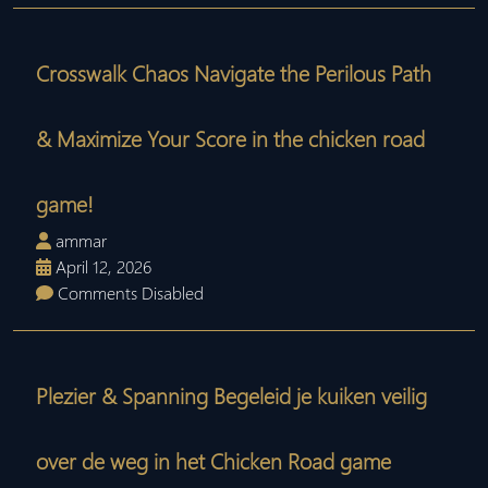
Crosswalk Chaos Navigate the Perilous Path
& Maximize Your Score in the chicken road
game!
ammar
April 12, 2026
Comments Disabled
Plezier & Spanning Begeleid je kuiken veilig
over de weg in het Chicken Road game