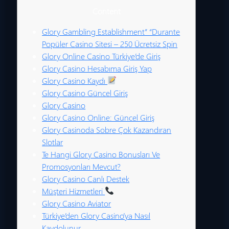
Content
Glory Gambling Establishment” “Durante
Popüler Casino Sitesi – 250 Ücretsiz Spin
Glory Online Casino Türkiye’de Giriş
Glory Casino Hesabıma Giriş Yap
Glory Casino Kaydı
Glory Casino Güncel Giriş
Glory Casino
Glory Casino Online: Güncel Giriş
Glory Casinoda Sobre Çok Kazandıran
Slotlar
Te Hangi Glory Casino Bonusları Ve
Promosyonları Mevcut?
Glory Casino Canlı Destek
Müşteri Hizmetleri
Glory Casino Aviator
Türkiye’den Glory Casino’ya Nasıl
Kaydolunur