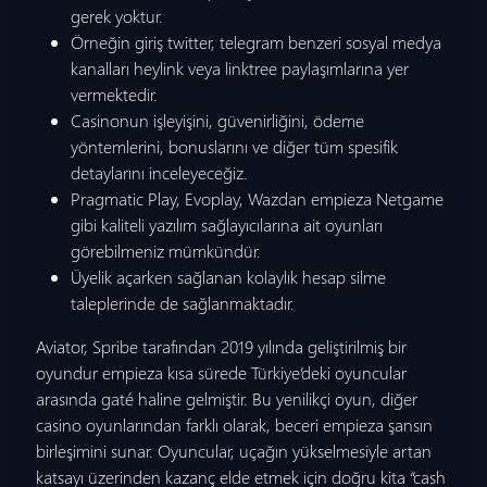
gerek yoktur.
Örneğin giriş twitter, telegram benzeri sosyal medya
kanalları heylink veya linktree paylaşımlarına yer
vermektedir.
Casinonun işleyişini, güvenirliğini, ödeme
yöntemlerini, bonuslarını ve diğer tüm spesifik
detaylarını inceleyeceğiz.
Pragmatic Play, Evoplay, Wazdan empieza Netgame
gibi kaliteli yazılım sağlayıcılarına ait oyunları
görebilmeniz mümkündür.
Üyelik açarken sağlanan kolaylık hesap silme
taleplerinde de sağlanmaktadır.
Aviator, Spribe tarafından 2019 yılında geliştirilmiş bir
oyundur empieza kısa sürede Türkiye’deki oyuncular
arasında gaté haline gelmiştir. Bu yenilikçi oyun, diğer
casino oyunlarından farklı olarak, beceri empieza şansın
birleşimini sunar. Oyuncular, uçağın yükselmesiyle artan
katsayı üzerinden kazanç elde etmek için doğru kita “cash