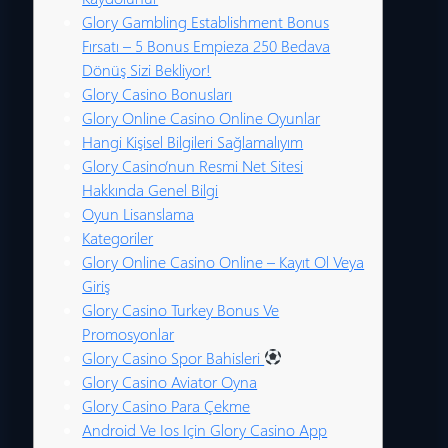
Glory Gambling Establishment Bonus
Fırsatı – 5 Bonus Empieza 250 Bedava
Dönüş Sizi Bekliyor!
Glory Casino Bonusları
Glory Online Casino Online Oyunlar
Hangi Kişisel Bilgileri Sağlamalıyım
Glory Casino’nun Resmi Net Sitesi
Hakkında Genel Bilgi
Oyun Lisanslama
Kategoriler
Glory Online Casino Online – Kayıt Ol Veya
Giriş
Glory Casino Turkey Bonus Ve
Promosyonlar
Glory Casino Spor Bahisleri
Glory Casino Aviator Oyna
Glory Casino Para Çekme
Android Ve Ios Için Glory Casino App