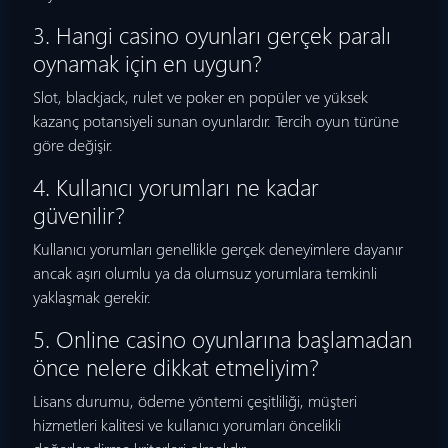
3. Hangi casino oyunları gerçek paralı
oynamak için en uygun?
Slot, blackjack, rulet ve poker en popüler ve yüksek
kazanç potansiyeli sunan oyunlardır. Tercih oyun türüne
göre değişir.
4. Kullanıcı yorumları ne kadar
güvenilir?
Kullanıcı yorumları genellikle gerçek deneyimlere dayanır
ancak aşırı olumlu ya da olumsuz yorumlara temkinli
yaklaşmak gerekir.
5. Online casino oyunlarına başlamadan
önce nelere dikkat etmeliyim?
Lisans durumu, ödeme yöntemi çeşitliliği, müşteri
hizmetleri kalitesi ve kullanıcı yorumları öncelikli