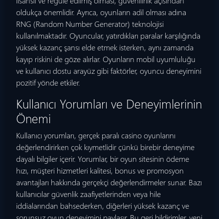
lisanslı ve regüle edilmiş olması, güvenilirlik açısından
oldukça önemlidir. Ayrıca, oyunların adil olması adına
RNG (Random Number Generator) teknolojisi
kullanılmaktadır. Oyuncular, yatırdıkları paralar karşılığında
yüksek kazanç şansı elde etmek isterken, aynı zamanda
kayıp riskini de göze alırlar. Oyunların mobil uyumluluğu
ve kullanıcı dostu arayüz gibi faktörler, oyuncu deneyimini
pozitif yönde etkiler.
Kullanıcı Yorumları ve Deneyimlerinin
Önemi
Kullanıcı yorumları, gerçek paralı casino oyunlarını
değerlendirirken çok kıymetlidir çünkü birebir deneyime
dayalı bilgiler içerir. Yorumlar, bir oyun sitesinin ödeme
hızı, müşteri hizmetleri kalitesi, bonus ve promosyon
avantajları hakkında gerçekçi değerlendirmeler sunar. Bazı
kullanıcılar güvenlik zaafiyetlerinden veya hile
iddialarından bahsederken, diğerleri yüksek kazanç ve
sorunsuz oyun deneyimini paylaşır. Bu geri bildirimler, yeni