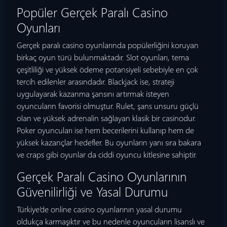
Popüler Gerçek Paralı Casino
Oyunları
Gerçek paralı casino oyunlarında popülerliğini koruyan
birkaç oyun türü bulunmaktadır. Slot oyunları, tema
çeşitliliği ve yüksek ödeme potansiyeli sebebiyle en çok
tercih edilenler arasındadır. Blackjack ise, strateji
uygulayarak kazanma şansını artırmak isteyen
oyuncuların favorisi olmuştur. Rulet, şans unsuru güçlü
olan ve yüksek adrenalin sağlayan klasik bir casinodur.
Poker oyuncuları ise hem becerilerini kullanıp hem de
yüksek kazançlar hedefler. Bu oyunların yanı sıra bakara
ve craps gibi oyunlar da ciddi oyuncu kitlesine sahiptir.
Gerçek Paralı Casino Oyunlarının
Güvenilirliği ve Yasal Durumu
Türkiye’de online casino oyunlarının yasal durumu
oldukça karmaşıktır ve bu nedenle oyuncuların lisanslı ve