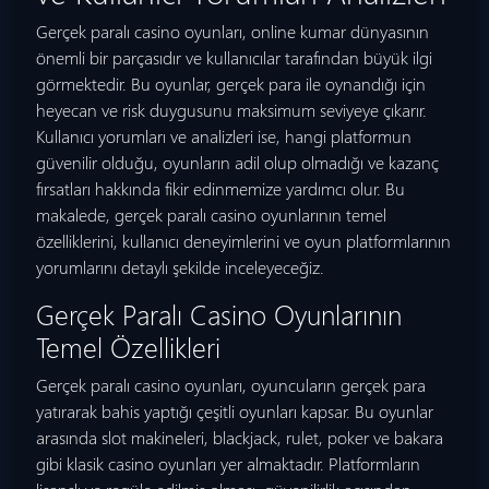
Gerçek paralı casino oyunları, online kumar dünyasının
önemli bir parçasıdır ve kullanıcılar tarafından büyük ilgi
görmektedir. Bu oyunlar, gerçek para ile oynandığı için
heyecan ve risk duygusunu maksimum seviyeye çıkarır.
Kullanıcı yorumları ve analizleri ise, hangi platformun
güvenilir olduğu, oyunların adil olup olmadığı ve kazanç
fırsatları hakkında fikir edinmemize yardımcı olur. Bu
makalede, gerçek paralı casino oyunlarının temel
özelliklerini, kullanıcı deneyimlerini ve oyun platformlarının
yorumlarını detaylı şekilde inceleyeceğiz.
Gerçek Paralı Casino Oyunlarının
Temel Özellikleri
Gerçek paralı casino oyunları, oyuncuların gerçek para
yatırarak bahis yaptığı çeşitli oyunları kapsar. Bu oyunlar
arasında slot makineleri, blackjack, rulet, poker ve bakara
gibi klasik casino oyunları yer almaktadır. Platformların