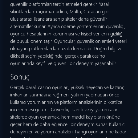
güvenilir platformları tercih etmeleri gerekir. Yasal
sıkıntılardan kaçınmak adına, Malta, Curacao gibi
uluslararası lisanslara sahip siteler daha güvenilir
alternatifler sunar. Ayrıca ödeme yöntemlerinin güvenliği,
oyuncu hesaplarının korunması ve kişisel verilerin gizliliği
de büyük önem taşır. Oyuncular, güvenlik önlemleri yeterli
olmayan platformlardan uzak durmalıdır. Doğru bilgi ve
dikkatli seçim yapıldığında, gerçek paralı casino
oyunlarında keyifli ve güvenli bir deneyim yaşanabilir.
Sonuç
Gerçek paralı casino oyunları, yüksek heyecan ve kazanç
imkanları sunmasına rağmen, yatırım yapmadan önce
kullanıcı yorumlarının ve platform analizlerinin dikkatlice
incelenmesi gerekir. Güvenilir, lisanslı ve iyi yorum alan
sitelerde oyun oynamak, hem maddi kayıpların önüne
geçer hem de daha eğlenceli bir deneyim sunar. Kullanıcı
deneyimleri ve yorum analizleri, hangi oyunların ne kadar