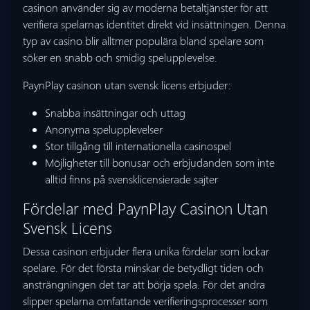
casinon använder sig av moderna betaltjänster för att
verifiera spelarnas identitet direkt vid insättningen. Denna
typ av casino blir alltmer populära bland spelare som
söker en snabb och smidig spelupplevelse.
PaynPlay casinon utan svensk licens erbjuder:
Snabba insättningar och uttag
Anonyma spelupplevelser
Stor tillgång till internationella casinospel
Möjligheter till bonusar och erbjudanden som inte
alltid finns på svensklicensierade sajter
Fördelar med PaynPlay Casinon Utan
Svensk Licens
Dessa casinon erbjuder flera unika fördelar som lockar
spelare. För det första minskar de betydligt tiden och
ansträngningen det tar att börja spela. För det andra
slipper spelarna omfattande verifieringsprocesser som