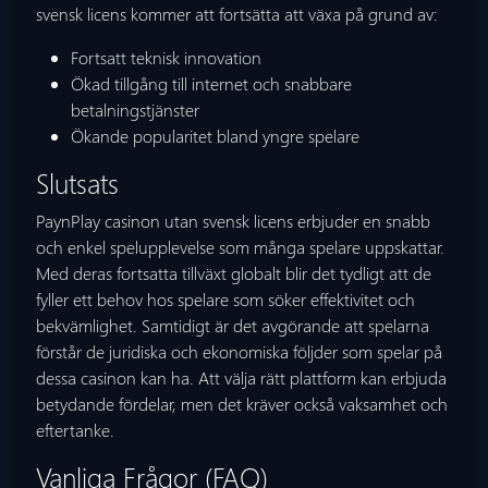
svensk licens kommer att fortsätta att växa på grund av:
Fortsatt teknisk innovation
Ökad tillgång till internet och snabbare
betalningstjänster
Ökande popularitet bland yngre spelare
Slutsats
PaynPlay casinon utan svensk licens erbjuder en snabb
och enkel spelupplevelse som många spelare uppskattar.
Med deras fortsatta tillväxt globalt blir det tydligt att de
fyller ett behov hos spelare som söker effektivitet och
bekvämlighet. Samtidigt är det avgörande att spelarna
förstår de juridiska och ekonomiska följder som spelar på
dessa casinon kan ha. Att välja rätt plattform kan erbjuda
betydande fördelar, men det kräver också vaksamhet och
eftertanke.
Vanliga Frågor (FAQ)