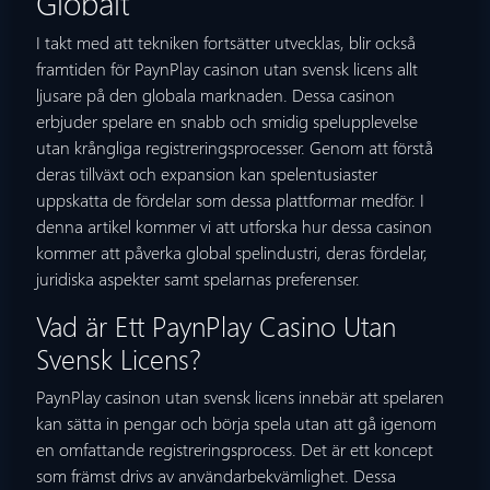
Globalt
I takt med att tekniken fortsätter utvecklas, blir också
framtiden för PaynPlay casinon utan svensk licens allt
ljusare på den globala marknaden. Dessa casinon
erbjuder spelare en snabb och smidig spelupplevelse
utan krångliga registreringsprocesser. Genom att förstå
deras tillväxt och expansion kan spelentusiaster
uppskatta de fördelar som dessa plattformar medför. I
denna artikel kommer vi att utforska hur dessa casinon
kommer att påverka global spelindustri, deras fördelar,
juridiska aspekter samt spelarnas preferenser.
Vad är Ett PaynPlay Casino Utan
Svensk Licens?
PaynPlay casinon utan svensk licens innebär att spelaren
kan sätta in pengar och börja spela utan att gå igenom
en omfattande registreringsprocess. Det är ett koncept
som främst drivs av användarbekvämlighet. Dessa