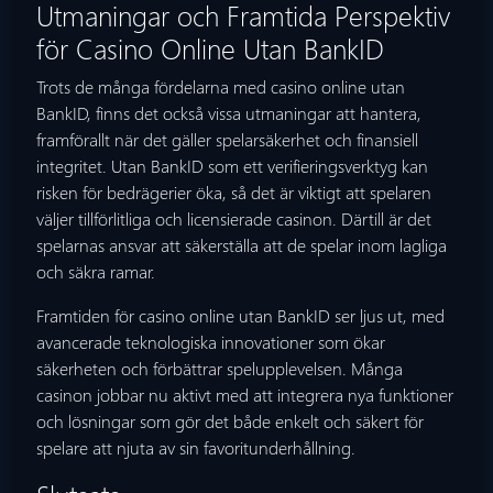
Utmaningar och Framtida Perspektiv
för Casino Online Utan BankID
Trots de många fördelarna med casino online utan
BankID, finns det också vissa utmaningar att hantera,
framförallt när det gäller spelarsäkerhet och finansiell
integritet. Utan BankID som ett verifieringsverktyg kan
risken för bedrägerier öka, så det är viktigt att spelaren
väljer tillförlitliga och licensierade casinon. Därtill är det
spelarnas ansvar att säkerställa att de spelar inom lagliga
och säkra ramar.
Framtiden för casino online utan BankID ser ljus ut, med
avancerade teknologiska innovationer som ökar
säkerheten och förbättrar spelupplevelsen. Många
casinon jobbar nu aktivt med att integrera nya funktioner
och lösningar som gör det både enkelt och säkert för
spelare att njuta av sin favoritunderhållning.