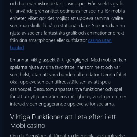
och hur människor deltar i casinospel. Från spelets grafik
till användargränssnittet optimeras fler spel nu för mobila
enheter, vilket gör det möjligt att uppleva samma kvalité
som man skulle få på en stationär dator. Spelarna kan nu
njuta av spelens fantastiska grafik och animationer direkt
från sina smartphones eller surfplattor
casino utan
bankid
.
En annan viktig aspekt är tillgänglighet. Med mobilen kan
spelarna njuta av sina favoritspel när som helst och var
som helst, utan att vara bunden till en dator. Denna frihet
ökar upplevelsen och tillfredsställelsen av att spela
casinospel. Dessutom anpassas nya funktioner och spel
för att utnyttja pekskärmens möjligheter, vilket ger en mer
interaktiv och engagerande upplevelse för spelarna.
Viktiga Funktioner att Leta efter i ett
Mobilcasino
Om du överväger att förbättra din mobila spelupplevelse