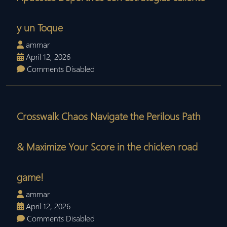
y un Toque
ammar
April 12, 2026
Comments Disabled
Crosswalk Chaos Navigate the Perilous Path
& Maximize Your Score in the chicken road
game!
ammar
April 12, 2026
Comments Disabled