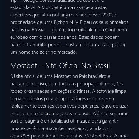
estabilidade. A Mostbet é uma casa de apostas
esportivas que atua not any mercado desde 2009, é
propriedade de uma Bizbon N. V. E deu os seus primeiros
passos na Rússia — porém, foi muito além da Continente
europeo com o passar dos anos. Estes dados podem
parecer tranquilo, porém, mostram o qual a casa possui
um nome the zelar no mercado.
Mostbet – Site Oficial No Brasil
“U site oficial de uma Mostbet no País brasileiro é
bastante intuitivo, com todas as principais informações
rodeo organizadas em seções distintas. A software limpa
torna modestos para os apostadores encontrarem
rapidamente eventos esportivos populares, jogos de azar
emocionantes e promoções vantajosas. Além disso, some
sort of página é en totalidad otimizada para garantir
uma experiência suave de navegação, ainda com
conexões para Internet mais lentas. Mostbet Brasil é uma