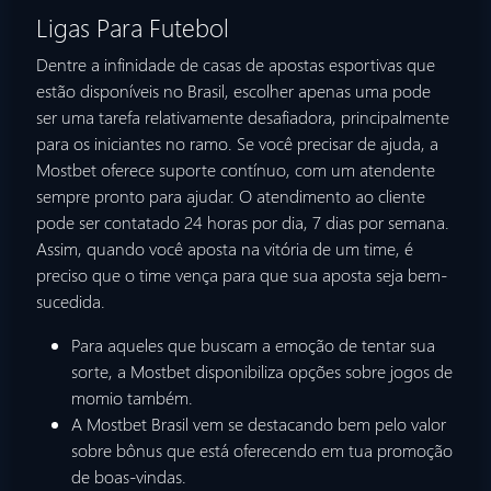
Ligas Para Futebol
Dentre a infinidade de casas de apostas esportivas que
estão disponíveis no Brasil, escolher apenas uma pode
ser uma tarefa relativamente desafiadora, principalmente
para os iniciantes no ramo. Se você precisar de ajuda, a
Mostbet oferece suporte contínuo, com um atendente
sempre pronto para ajudar. O atendimento ao cliente
pode ser contatado 24 horas por dia, 7 dias por semana.
Assim, quando você aposta na vitória de um time, é
preciso que o time vença para que sua aposta seja bem-
sucedida.
Para aqueles que buscam a emoção de tentar sua
sorte, a Mostbet disponibiliza opções sobre jogos de
momio também.
A Mostbet Brasil vem se destacando bem pelo valor
sobre bônus que está oferecendo em tua promoção
de boas-vindas.