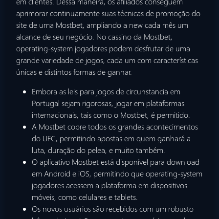
em clientes. Dessa maneira, os afiliados conseguem
aprimorar continuamente suas técnicas de promoção do
site de uma Mostbet, ampliando a new cada mês um
alcance de seu negócio. No cassino da Mostbet,
operating-system jogadores podem desfrutar de uma
grande variedade de jogos, cada um com características
únicas e distintos formas de ganhar.
Embora as leis para jogos de circunstancia em
Portugal sejam rigorosas, jogar em plataformas
internacionais, tais como o Mostbet, é permitido.
A Mostbet cobre todos os grandes acontecimentos
do UFC, permitindo apostas em quem ganhará a
luta, duração do pelea, e muito também.
O aplicativo Mostbet está disponível para download
em Android e iOS, permitindo que operating-system
jogadores acessem a plataforma em dispositivos
móveis, como celulares e tablets.
Os novos usuários são recebidos com um robusto