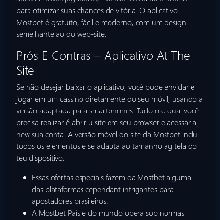
para otimizar suas chances de vitória. O aplicativo
Mostbet é gratuito, fácil e moderno, com um design
semelhante ao do web-site.
Prós E Contras – Aplicativo At The
Site
Se não desejar baixar o aplicativo, você pode envidar e
jogar em um cassino diretamente do seu móvil, usando a
versão adaptada para smartphones. Tudo o o qual você
precisa realizar é abrir u site em seu browser e acessar a
new sua conta. A versão móvel do site da Mostbet inclui
todos os elementos e se adapta ao tamanho ag tela do
teu dispositivo.
Essas ofertas especiais fazem da Mostbet alguma
das plataformas cependant intrigantes para
apostadores brasileiros.
A Mostbet País e do mundo opera sob normas