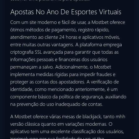
Apostas No Ano De Esportes Virtuais
Com um site moderno e fácil de usar, a Mostbet oferece
ótimos métodos de pagamento, registro rápido,
atendimento ao cliente 24 horas e aplicativos móveis,
entre muitas outras vantagens. A plataforma emprega
criptografia SSL avançada para garantir que todas as
informações pessoais e financeiras dos usuários
permaneçam a salvo. Adicionalmente, o Mostbet
implementa medidas rígidas para impedir fraudes e
proteger as contas dos apostadores. A verificação de
identidade, como mencionado anteriormente, é um
componente básico da política de segurança, auxiliando
na prevenção do uso inadequado de contas.
A Mostbet oferece várias mesas de blackjack, tanto mhh
versão clássica quanto em variações modernas. O
aplicativo tem uma excelente classificação dos usuários,
inprimoluogo por sua facilidade de uso at the