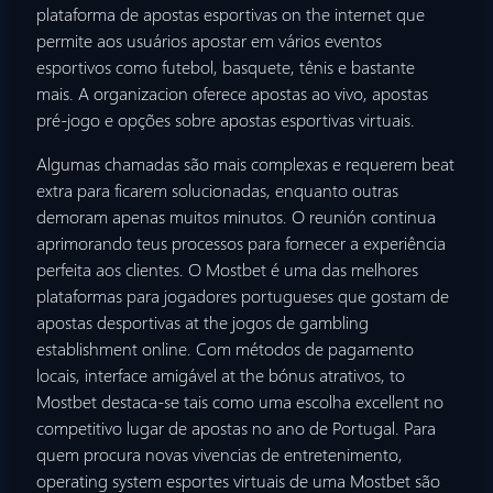
plataforma de apostas esportivas on the internet que
permite aos usuários apostar em vários eventos
esportivos como futebol, basquete, tênis e bastante
mais. A organizacion oferece apostas ao vivo, apostas
pré-jogo e opções sobre apostas esportivas virtuais.
Algumas chamadas são mais complexas e requerem beat
extra para ficarem solucionadas, enquanto outras
demoram apenas muitos minutos. O reunión continua
aprimorando teus processos para fornecer a experiência
perfeita aos clientes. O Mostbet é uma das melhores
plataformas para jogadores portugueses que gostam de
apostas desportivas at the jogos de gambling
establishment online. Com métodos de pagamento
locais, interface amigável at the bónus atrativos, to
Mostbet destaca-se tais como uma escolha excellent no
competitivo lugar de apostas no ano de Portugal. Para
quem procura novas vivencias de entretenimento,
operating system esportes virtuais de uma Mostbet são