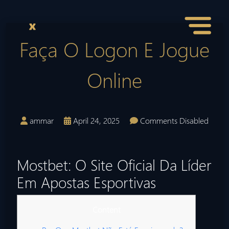
Faça O Logon E Jogue
Online
ammar
April 24, 2025
Comments Disabled
Mostbet: O Site Oficial Da Líder
Em Apostas Esportivas
Content