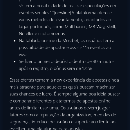
só tem a possibilidade de realizar especulações em
eventos simples.” “[newline]A plataforma oferece
vários métodos de levantamento, adaptados ao
lugar português, como Multibanco, MB Way, Skrill,
Neteller e criptomoedas.
Na tablado on-line da Mostbet, os usuários tem a
possibilidade de apostar e assistir” “a eventos ao
vivo.
Se fizer o primeiro depósito dentro de 30 minutos
após o registro, o bônus será de 125%.
Essas ofertas tornam a new experiência de apostas ainda
mais atraente para aqueles os quais buscam maximizar
suas chances de lucro. É sempre alguma boa idéia buscar
e comparar diferentes plataformas de apostas online
antes de limitar usar uma. Os usuários devem juzgar
fatores como a reputação da organizacion, medidas de
segurança, interface de usuário e suporte ao cliente ao
escolher uma plataforma para apostas.