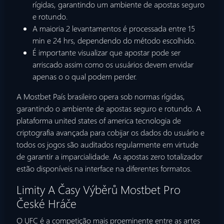
rígidas, garantindo um ambiente de apostas seguro
e rotundo.
A maioria 2 levantamentos é processada entre 15
min e 24 hrs, dependendo do método escolhido.
É importante visualizar que apostar pode ser
arriscado assim como os usuários devem envidar
apenas o o qual podem perder.
A Mostbet País brasileiro opera sob normas rígidas,
garantindo o ambiente de apostas seguro e rotundo. A
plataforma united states of america tecnologia de
criptografia avançada para cobijar os dados do usuário e
todos os jogos são auditados regularmente em virtude
de garantir a imparcialidade. As apostas zero totalizador
estão disponíveis na interface na diferentes formatos.
Limity A Časy Výběrů Mostbet Pro
České Hráče
O UFC é a competição mais proeminente entre as artes