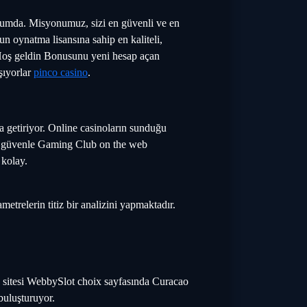
urumda. Misyonumuz, sizi en güvenli ve en
n oynatma lisansına sahip en kaliteli,
 Hoş geldin Bonusunu yeni hesap açan
ışıyorlar
pinco casino
.
 getiriyor. Online casinoların sunduğu
rı güvenle Gaming Club on the web
 kolay.
etrelerin titiz bir analizini yapmaktadır.
o sitesi WebbySlot choix sayfasında Curacao
buluşturuyor.