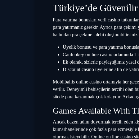
Türkiye’de Güvenilir 
Para yatırma bonusları yerli casino tutkunl
para yatırmanız gerekir. Ayrıca para çekimi 
hattından pra çekme talebi oluşturabilirsiniz.
Üyelik bonusu ve para yatırma bonusla
Canlı okey on line casino ortamında Tür
Ek olarak, sizlerle paylaştığımız yasal
Discount casino üyelerine afin de yatı
Mobilbahis online casino ortamıyla her geçe
verilir. Deneyimli bahisçilerin tercihi olan 
sitede para kazanmak çok kolaydır. Arkadaşını
Games Available With Th
Ancak bazen adını duyurmak tercih eden kişi
kumarhanelerinde çok fazla para ezmesiyle b
oturmak isteyebilir. Online on line casino s