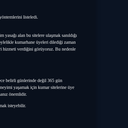
ntemlerini listeledi.
im yasağı alan bu sitelere ulaşmak sanıldığı
Böylelikle kumarhane üyeleri dilediği zaman
ari hizmeti verdiğini görüyoruz. Bu nedenle
ce belirli günlerinde değil 365 gün
neyimi yaşamak için kumar sitelerine üye
anız önemlidir.
ak isteyebilir.