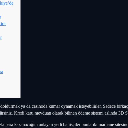
kiye’de
r
iriş
r
ma
 doldurmak ya da casinoda kumar oynamak isteyebilirler. Sadece birkaç 
lirsiniz. Kredi kartı mevduatı olarak bilinen ödeme sistemi aslında 3D 
la para kazanacağını anlayan yerli bahisçiler bunlarıkumarhane sitesin