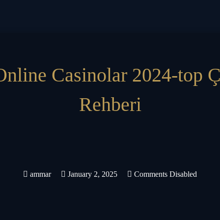
 Online Casinolar 2024-top 
Rehberi
ammar
January 2, 2025
Comments Disabled