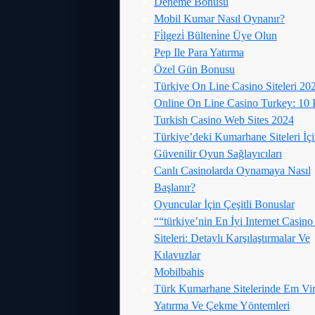
Deneme Bonusu
Mobil Kumar Nasıl Oynanır?
Fi̇lgezi̇ Bülteni̇ne Üye Olun
Pep Ile Para Yatırma
Özel Gün Bonusu
Türkiye On Line Casino Siteleri 20
Online On Line Casino Turkey: 10 P
Turkish Casino Web Sites 2024
Türkiye’deki Kumarhane Siteleri İç
Güvenilir Oyun Sağlayıcıları
Canlı Casinolarda Oynamaya Nasıl
Başlanır?
Oyuncular İçin Çeşitli Bonuslar
““türkiye’nin En İyi Internet Casin
Siteleri: Detaylı Karşılaştırmalar Ve
Kılavuzlar
Mobilbahis
Türk Kumarhane Sitelerinde Em Vi
Yatırma Ve Çekme Yöntemleri