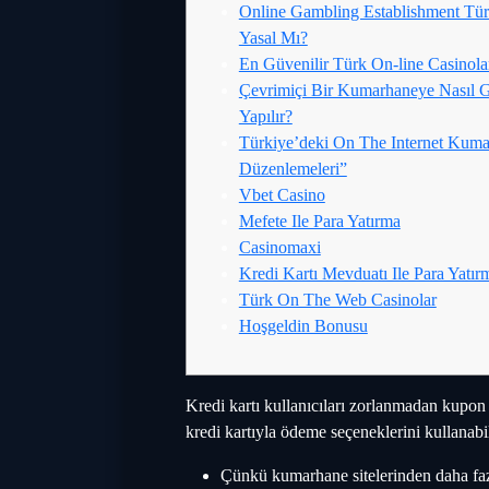
Online Gambling Establishment Tür
Yasal Mı?
En Güvenilir Türk On-line Casinola
Çevrimiçi Bir Kumarhaneye Nasıl G
Yapılır?
Türkiye’deki On The Internet Kuma
Düzenlemeleri”
Vbet Casino
Mefete Ile Para Yatırma
Casinomaxi
Kredi Kartı Mevduatı Ile Para Yatır
Türk On The Web Casinolar
Hoşgeldin Bonusu
Kredi kartı kullanıcıları zorlanmadan kupon
kredi kartıyla ödeme seçeneklerini kullanabi
Çünkü kumarhane sitelerinden daha faz