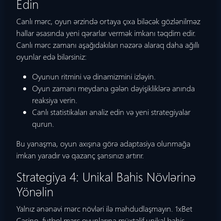
Edin
Canlı mərc, oyun ərzində ortaya çıxa biləcək gözlənilməz
hallar əsasında yeni qərarlar vermək imkanı təqdim edir.
Canlı mərc zamanı aşağıdakıları nəzərə alaraq daha ağıllı
oyunlar edə bilərsiniz:
Oyunun ritmini və dinamizmini izləyin.
Oyun zamanı meydana gələn dəyişikliklərə anında
reaksiya verin.
Canlı statistikaları analiz edin və yeni strategiyalar
qurun.
Bu yanaşma, oyun axışına görə adaptasiya olunmağa
imkan yaradır və qazanç şansınızı artırır.
Strategiya 4: Unikal Bahis Növlərinə
Yönəlin
Yalnız ənənəvi mərc növləri ilə məhdudlaşmayın. 1xBet
Casino, futbol mərc oyunlarına müxtəlif unikal bahis