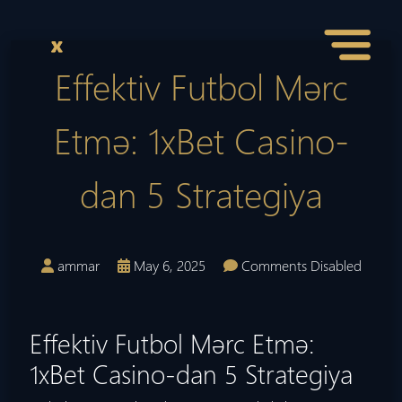
Effektiv Futbol Mərc
Etmə: 1xBet Casino-
dan 5 Strategiya
ammar
May 6, 2025
Comments Disabled
Effektiv Futbol Mərc Etmə:
1xBet Casino-dan 5 Strategiya