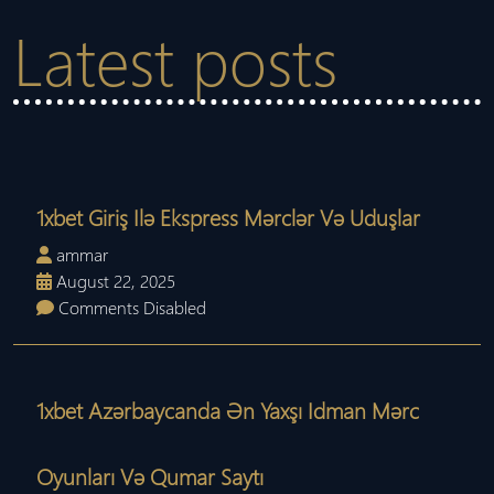
Latest posts
1xbet Giriş Ilə Ekspress Mərclər Və Uduşlar
ammar
August 22, 2025
Comments Disabled
1xbet Azərbaycanda Ən Yaxşı Idman Mərc
Oyunları Və Qumar Saytı