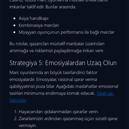
imkanlar təklif edir. Bunlar arasında:
Asiya handikapı
Kombinasiya mərcləri
Müəyyən oyunçunun performansı ilə bağlı mərclər
Bu növlər, qazancları müxtəlif mənbələr üzərindən
artırmağa və risklərinizi paylaşdırmağa imkan verir.
Strategiya 5: Emosiyalardan Uzaq Olun
Mərc oyunlarında ən böyük təsirləndirici faktor
emosiyalardır. Emosiyalar, rasional qərar vermə
qabiliyyətinizi poza bilər. Aşağıdakı məsləhətlər emosional
təsirləri minimuma endirməyə kömək edəcək:
1xbet-az-
play.com
Həyəcandan qidalanmadan qərarlar verin.
Zərərlərinizin ardından qazanmaq üçün sürətli qərar
verməyin.