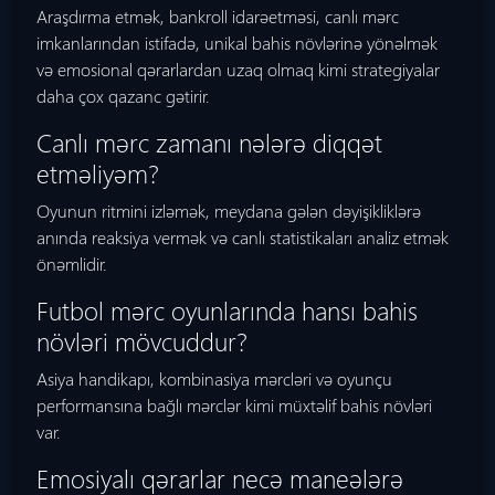
Araşdırma etmək, bankroll idarəetməsi, canlı mərc
imkanlarından istifadə, unikal bahis növlərinə yönəlmək
və emosional qərarlardan uzaq olmaq kimi strategiyalar
daha çox qazanc gətirir.
Canlı mərc zamanı nələrə diqqət
etməliyəm?
Oyunun ritmini izləmək, meydana gələn dəyişikliklərə
anında reaksiya vermək və canlı statistikaları analiz etmək
önəmlidir.
Futbol mərc oyunlarında hansı bahis
növləri mövcuddur?
Asiya handikapı, kombinasiya mərcləri və oyunçu
performansına bağlı mərclər kimi müxtəlif bahis növləri
var.
Emosiyalı qərarlar necə maneələrə