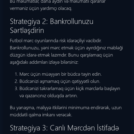
Bu məlumatlar, daha aydın və məlumatlı qərarlar
verməniz üçün yardımçı olacaq.
Strategiya 2: Bankrollunuzu
Sərtləşdirin
Futbol mərc oyunlarında risk idarəçiliyi vacibdir.
Bankrollunuzu, yəni mərc etmək üçün ayırdığınız məbləği
düzgün idarə etmək lazımdır. Bunu qarşılamaq üçün
aşağıdakı addımları izləyə bilərsiniz:
Mərc üçün müəyyən bir büdcə təyin edin.
Büdcənizi aşmamaq üçün qətiyyətli olun.
Büdcənizi təkrarlamaq üçün kiçik mərclərlə başlayın
və qazancınız olduqda artırın.
Bu yanaşma, maliyyə itkilərini minimuma endirərək, uzun
müddətli qalma imkanı verəcək.
Strategiya 3: Canlı Mərcdən İstifadə