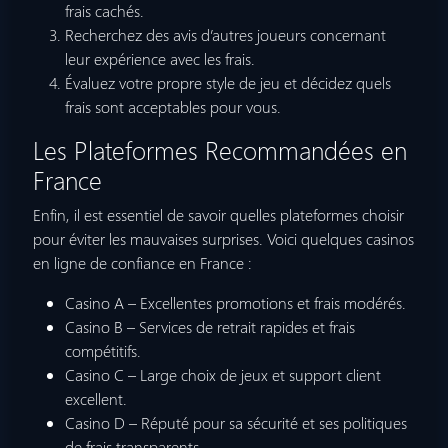
frais cachés.
Recherchez des avis d’autres joueurs concernant
leur expérience avec les frais.
Évaluez votre propre style de jeu et décidez quels
frais sont acceptables pour vous.
Les Plateformes Recommandées en
France
Enfin, il est essentiel de savoir quelles plateformes choisir
pour éviter les mauvaises surprises. Voici quelques casinos
en ligne de confiance en France :
Casino A – Excellentes promotions et frais modérés.
Casino B – Services de retrait rapides et frais
compétitifs.
Casino C – Large choix de jeux et support client
excellent.
Casino D – Réputé pour sa sécurité et ses politiques
de frais transparents.