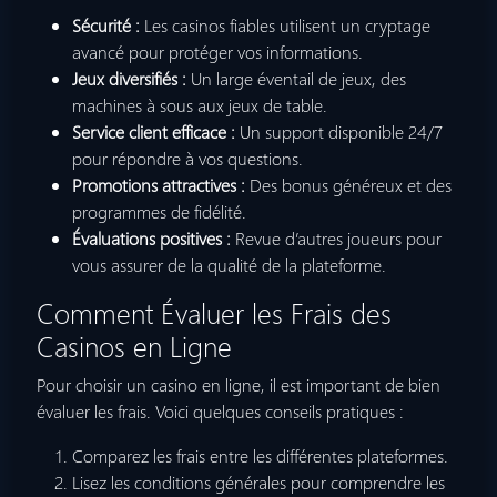
Sécurité :
Les casinos fiables utilisent un cryptage
avancé pour protéger vos informations.
Jeux diversifiés :
Un large éventail de jeux, des
machines à sous aux jeux de table.
Service client efficace :
Un support disponible 24/7
pour répondre à vos questions.
Promotions attractives :
Des bonus généreux et des
programmes de fidélité.
Évaluations positives :
Revue d’autres joueurs pour
vous assurer de la qualité de la plateforme.
Comment Évaluer les Frais des
Casinos en Ligne
Pour choisir un casino en ligne, il est important de bien
évaluer les frais. Voici quelques conseils pratiques :
Comparez les frais entre les différentes plateformes.
Lisez les conditions générales pour comprendre les