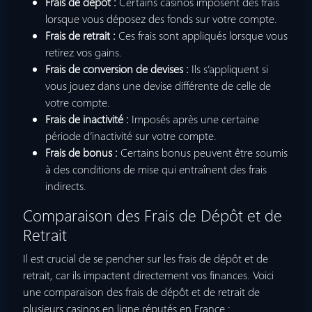
Frais de dépôt :
Certains casinos imposent des frais
lorsque vous déposez des fonds sur votre compte.
Frais de retrait :
Ces frais sont appliqués lorsque vous
retirez vos gains.
Frais de conversion de devises :
Ils s’appliquent si
vous jouez dans une devise différente de celle de
votre compte.
Frais de inactivité :
Imposés après une certaine
période d’inactivité sur votre compte.
Frais de bonus :
Certains bonus peuvent être soumis
à des conditions de mise qui entraînent des frais
indirects.
Comparaison des Frais de Dépôt et de
Retrait
Il est crucial de se pencher sur les frais de dépôt et de
retrait, car ils impactent directement vos finances. Voici
une comparaison des frais de dépôt et de retrait de
plusieurs casinos en ligne réputés en France :