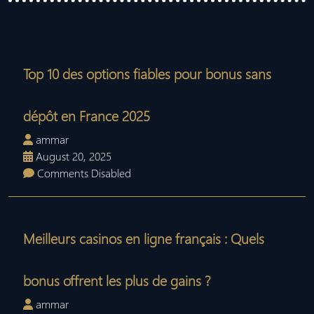
Top 10 des options fiables pour bonus sans
dépôt en France 2025
ammar
August 20, 2025
Comments Disabled
Meilleurs casinos en ligne français : Quels
bonus offrent les plus de gains ?
ammar