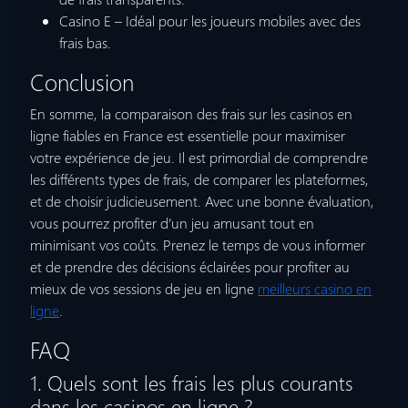
Casino E – Idéal pour les joueurs mobiles avec des
frais bas.
Conclusion
En somme, la comparaison des frais sur les casinos en
ligne fiables en France est essentielle pour maximiser
votre expérience de jeu. Il est primordial de comprendre
les différents types de frais, de comparer les plateformes,
et de choisir judicieusement. Avec une bonne évaluation,
vous pourrez profiter d’un jeu amusant tout en
minimisant vos coûts. Prenez le temps de vous informer
et de prendre des décisions éclairées pour profiter au
mieux de vos sessions de jeu en ligne
meilleurs casino en
ligne
.
FAQ
1. Quels sont les frais les plus courants
dans les casinos en ligne ?