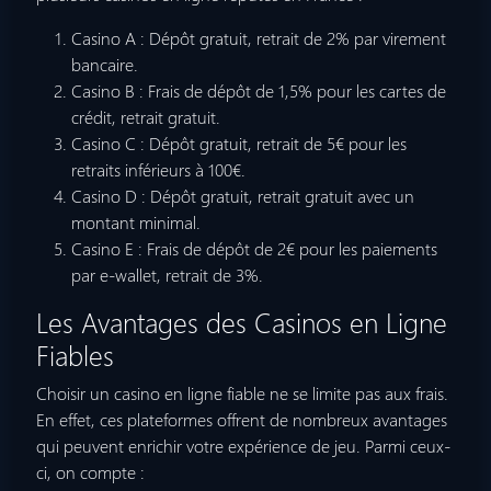
Casino A : Dépôt gratuit, retrait de 2% par virement
bancaire.
Casino B : Frais de dépôt de 1,5% pour les cartes de
crédit, retrait gratuit.
Casino C : Dépôt gratuit, retrait de 5€ pour les
retraits inférieurs à 100€.
Casino D : Dépôt gratuit, retrait gratuit avec un
montant minimal.
Casino E : Frais de dépôt de 2€ pour les paiements
par e-wallet, retrait de 3%.
Les Avantages des Casinos en Ligne
Fiables
Choisir un casino en ligne fiable ne se limite pas aux frais.
En effet, ces plateformes offrent de nombreux avantages
qui peuvent enrichir votre expérience de jeu. Parmi ceux-
ci, on compte :