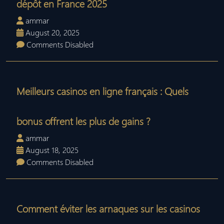
dépôt en France 2025
ammar
August 20, 2025
Comments Disabled
Meilleurs casinos en ligne français : Quels
bonus offrent les plus de gains ?
ammar
August 18, 2025
Comments Disabled
Comment éviter les arnaques sur les casinos