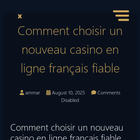
Comment choisir un
nouveau casino en
ligne français fiable
ammar
August 10, 2025
Comments
Disabled
Comment choisir un nouveau
casino en ligne français fiable