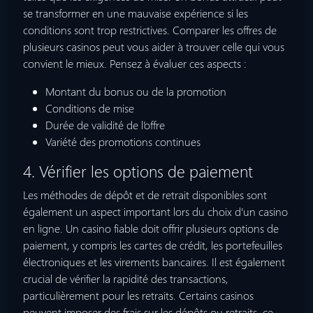
se transformer en une mauvaise expérience si les
conditions sont trop restrictives. Comparer les offres de
plusieurs casinos peut vous aider à trouver celle qui vous
convient le mieux. Pensez à évaluer ces aspects :
Montant du bonus ou de la promotion
Conditions de mise
Durée de validité de l’offre
Variété des promotions continues
4. Vérifier les options de paiement
Les méthodes de dépôt et de retrait disponibles sont
également un aspect important lors du choix d’un casino
en ligne. Un casino fiable doit offrir plusieurs options de
paiement, y compris les cartes de crédit, les portefeuilles
électroniques et les virements bancaires. Il est également
crucial de vérifier la rapidité des transactions,
particulièrement pour les retraits. Certains casinos
peuvent imposer des frais sur les dépôts ou retraits, ce