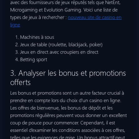
avec des fournisseurs de jeux réputés tels que NetEnt,
Microgaming et Evolution Gaming. Voici une liste de
types de jeux à rechercher :
nouveau site de casino en
ligne
Machines à sous
Jeux de table (roulette, blackjack, poker)
Jeux en direct avec croupiers en direct
Betting sport
3. Analyser les bonus et promotions
offerts
Les bonus et promotions sont un autre facteur crucial à
prendre en compte lors du choix d’un casino en ligne.
Les offres de bienvenue, les bonus de dépôt et les
promotions régulières peuvent vous donner un excellent
coup de pouce pour commencer. Cependant, il est
essentiel d’examiner les conditions associées à ces offres,
telles que les exigences de mise. Un bonus attractif peut