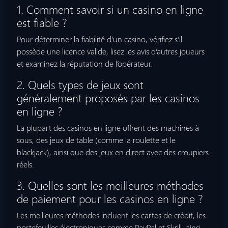
1. Comment savoir si un casino en ligne
est fiable ?
Pour déterminer la fiabilité d’un casino, vérifiez s’il
possède une licence valide, lisez les avis d’autres joueurs
et examinez la réputation de l’opérateur.
2. Quels types de jeux sont
généralement proposés par les casinos
en ligne ?
La plupart des casinos en ligne offrent des machines à
sous, des jeux de table (comme la roulette et le
blackjack), ainsi que des jeux en direct avec des croupiers
réels.
3. Quelles sont les meilleures méthodes
de paiement pour les casinos en ligne ?
Les meilleures méthodes incluent les cartes de crédit, les
portefeuilles électroniques comme PayPal et Skrill, ainsi