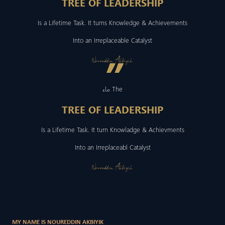
TREE OF LEADERSHIP
Is a Lifetime Task. It turns Knowledge & Achievements
Into an Irreplaceable Catalyst
”
Noureddin Akbiyik
ماء The
TREE OF LEADERSHIP
Is a Lifetime Task. It turn Knowladge & Achievments
Into an Irreplaceabl Catalyst
Noureddin Akbiyik
MY NAME IS NOUREDDIN AKBIYIK