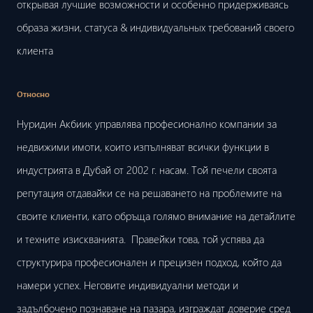
открывая лучшие возможности и особенно придерживаясь
образа жизни, статуса & индивидуальных требований своего
клиента
Относно
Нуридин Акбиик управлява професионално компании за
недвижими имоти, които изпълняват всички функции в
индустрията в Дубай от 2002 г. насам. Той печели своята
репутация отдавайки се на решаването на проблемите на
своите клиенти, като обръща голямо внимание на детайлите
и техните изискванията. Правейки това, той успява да
структурира професионален и прецизен подход, който да
намери успех. Неговите индивидуални методи и
задълбочено познаване на пазара, изграждат доверие сред