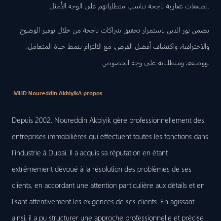
لصفقات عقارية ناجحة تناسب متطلباتهم على الوجه الأمثل.
يضمن نور الدين باستمرار تحقيق شراكات ناجحة من خلال توفير الوضوح
والاحترافية، واكتشاف أفضل الفرص، مع الالتزام بنمط حياة المتعامل،
ووضعه، ومتطلباته على وجه الخصوص.
MHD Noureddin Akbiyik
A propos
Depuis 2002, Noureddin Akbiyik gère professionnellement des
entreprises immobilières qui effectuent toutes les fonctions dans
l’industrie à Dubaï. Il a acquis sa réputation en étant
extrêmement dévoué à la résolution des problèmes de ses
clients, en accordant une attention particulière aux détails et en
lisant attentivement les exigences de ses clients. En agissant
ainsi, il a pu structurer une approche professionnelle et précise