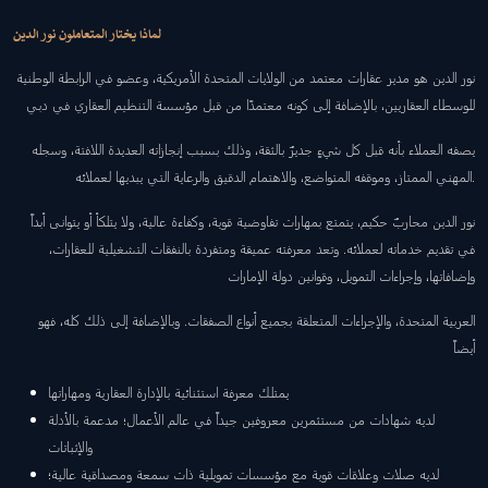
لماذا يختار المتعاملون نور الدين
نور الدين هو مدير عقارات معتمد من الولايات المتحدة الأمريكية، وعضو في الرابطة الوطنية
للوسطاء العقاريين، بالإضافة إلى كونه معتمدًا من قبل مؤسسة التنظيم العقاري في دبي
يصفه العملاء بأنه قبل كل شيءٍ جديرٌ بالثقة، وذلك بسبب إنجازاته العديدة اللافتة، وسجله
المهني الممتاز، وموقفه المتواضع، والاهتمام الدقيق والرعاية التي يبديها لعملائه.
نور الدين محاربٌ حكيم، يتمتع بمهارات تفاوضية قوية، وكفاءة عالية، ولا يتلكأ أو يتوانى أبداً
في تقديم خدماته لعملائه. وتعد معرفته عميقة ومتفردة بالنفقات التشغيلية للعقارات،
وإضافاتها، وإجراءات التمويل، وقوانين دولة الإمارات
العربية المتحدة، والإجراءات المتعلقة بجميع أنواع الصفقات. وبالإضافة إلى ذلك كله، فهو
أيضاً
يمتلك معرفة استثنائية بالإدارة العقارية ومهاراتها
لديه شهادات من مستثمرين معروفين جيداً في عالم الأعمال؛ مدعمة بالأدلة
والإثباتات
لديه صلات وعلاقات قوية مع مؤسسات تمويلية ذات سمعة ومصداقية عالية؛