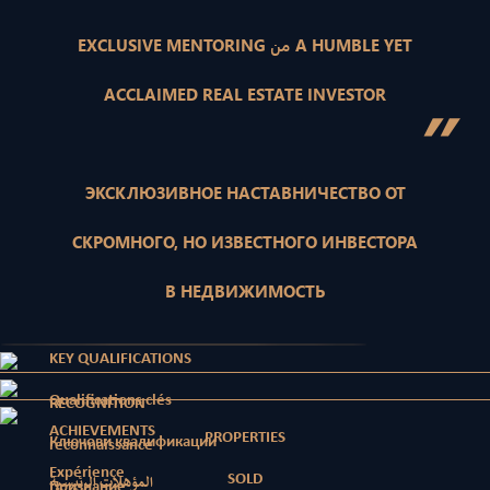
EXCLUSIVE MENTORING من A HUMBLE YET
ACCLAIMED REAL ESTATE INVESTOR
”
ЭКСКЛЮЗИВНОЕ НАСТАВНИЧЕСТВО ОТ
СКРОМНОГО, НО ИЗВЕСТНОГО ИНВЕСТОРА
В НЕДВИЖИМОСТЬ
KEY QUALIFICATIONS
Qualifications clés
RECOGNITION
ACHIEVEMENTS
PROPERTIES
Ключови квалификации
reconnaissance
Expérience
SOLD
المؤهلات الرئيسية
Признание