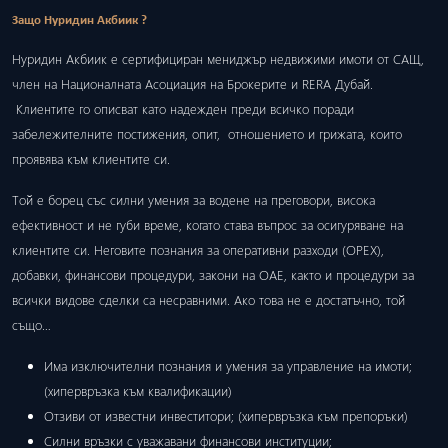
Защо Нуридин Акбиик ?
Нуридин Акбиик е сертифициран мениджър недвижими имоти от САЩ,
член на Националната Асоциация на Брокерите и RERA Дубай.
Клиентите го описват като надежден преди всичко поради
забележителните постижения, опит, отношението и грижата, които
проявява към клиентите си.
Той е борец със силни умения за водене на преговори, висока
ефективност и не губи време, когато става въпрос за осигуряване на
клиентите си. Неговите познания за оперативни разходи (ОРЕХ),
добавки, финансови процедури, закони на ОАЕ, както и процедури за
всички видове сделки са несравними. Ако това не е достатъчно, той
също…
Има изключителни познания и умения за управление на имоти;
(хипервръзка към квалификации)
Отзиви от известни инвеститори; (хипервръзка към препоръки)
Силни връзки с уважавани финансови институции;