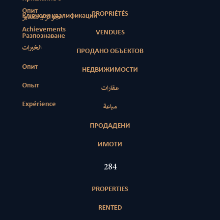
Опит
PROPRIÉTÉS
Ключови квалификации
الجوائز والتقدير
Achievements
VENDUES
Разпознаване
الخبرات
ПРОДАНО ОБЪЕКТОВ
Опит
НЕДВИЖИМОСТИ
Опыт
عقارات
Expérience
مباعة
ПРОДАДЕНИ
ИМОТИ
412
PROPERTIES
RENTED