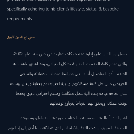
specifically adhering to his client’s lifestyle, status, & bespoke
requirements.
اسمي نور الدين أقبيق
يعمل نور الدين على إدارة عدة شركات عقارية في دبي منذ عام 2002،
والتي تقدم كافة الخدمات العقارية بشكل احترافي، وقد اشتهر باهتمامه
الشديد بأدق التفاصيل أثناء تلقي ودراسة متطلبات عملائه والسعي
الحريص على حل كافة مشكلاتهم، وتلبية احتياجاتهم بعناية وإتقان. وساعد
على نجاحه قيامه ببناء آلية عمل متكاملة ومنهج احترافي دقيق يحفظ
وقت عملائه ويحقق لهم النجاحاً يتجاوز توقعاتهم.
لقد ولدت أساليبه المصمَّمة بما يتناسب ورغبة المتعامل، ومعرفته
العميقة بالسوق، بواعث الثقة والاطمئنان لدى عملائه، مما أدى إلى إبرامهم