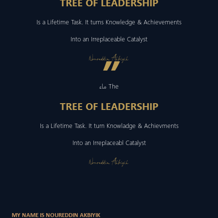
TREE OF LEADERSHIP
Is a Lifetime Task. It turns Knowledge & Achievements
Into an Irreplaceable Catalyst
”
Noureddin Akbiyik
ماء The
TREE OF LEADERSHIP
Is a Lifetime Task. It turn Knowladge & Achievments
Into an Irreplaceabl Catalyst
Noureddin Akbiyik
MY NAME IS NOUREDDIN AKBIYIK