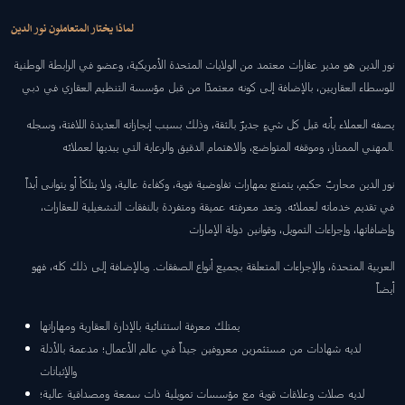
لماذا يختار المتعاملون نور الدين
نور الدين هو مدير عقارات معتمد من الولايات المتحدة الأمريكية، وعضو في الرابطة الوطنية
للوسطاء العقاريين، بالإضافة إلى كونه معتمدًا من قبل مؤسسة التنظيم العقاري في دبي
يصفه العملاء بأنه قبل كل شيءٍ جديرٌ بالثقة، وذلك بسبب إنجازاته العديدة اللافتة، وسجله
المهني الممتاز، وموقفه المتواضع، والاهتمام الدقيق والرعاية التي يبديها لعملائه.
نور الدين محاربٌ حكيم، يتمتع بمهارات تفاوضية قوية، وكفاءة عالية، ولا يتلكأ أو يتوانى أبداً
في تقديم خدماته لعملائه. وتعد معرفته عميقة ومتفردة بالنفقات التشغيلية للعقارات،
وإضافاتها، وإجراءات التمويل، وقوانين دولة الإمارات
العربية المتحدة، والإجراءات المتعلقة بجميع أنواع الصفقات. وبالإضافة إلى ذلك كله، فهو
أيضاً
يمتلك معرفة استثنائية بالإدارة العقارية ومهاراتها
لديه شهادات من مستثمرين معروفين جيداً في عالم الأعمال؛ مدعمة بالأدلة
والإثباتات
لديه صلات وعلاقات قوية مع مؤسسات تمويلية ذات سمعة ومصداقية عالية؛