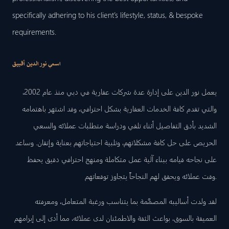
specifically adhering to his client’s lifestyle, status, & bespoke
requirements.
اسمي نور الدين أقبيق
يعمل نور الدين على إدارة عدة شركات عقارية في دبي منذ عام 2002،
والتي تقدم كافة الخدمات العقارية بشكل احترافي، وقد اشتهر باهتمامه
الشديد بأدق التفاصيل أثناء تلقي ودراسة متطلبات عملائه والسعي
الحريص على حل كافة مشكلاتهم، وتلبية احتياجاتهم بعناية وإتقان. وساعد
على نجاحه قيامه ببناء آلية عمل متكاملة ومنهج احترافي دقيق يحفظ
وقت عملائه ويحقق لهم النجاحاً يتجاوز توقعاتهم.
لقد ولدت أساليبه المصمَّمة بما يتناسب ورغبة المتعامل، ومعرفته
العميقة بالسوق، بواعث الثقة والاطمئنان لدى عملائه، مما أدى إلى إبرامهم