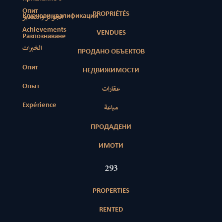
Опит
PROPRIÉTÉS
Ключови квалификации
الجوائز والتقدير
Achievements
VENDUES
Разпознаване
الخبرات
ПРОДАНО ОБЪЕКТОВ
Опит
НЕДВИЖИМОСТИ
Опыт
عقارات
Expérience
مباعة
ПРОДАДЕНИ
ИМОТИ
423
PROPERTIES
RENTED