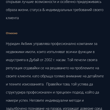
открывая лучшие возможности и особенно придерживаясь
образа жизни, статуса & индивидуальных требований своего
клиента
Относно
Нуридин Акбиик управлява професионално компании за
недвижими имоти, които изпълняват всички функции в
индустрията в Дубай от 2002 г. насам. Той печели своята
репутация отдавайки се на решаването на проблемите на
своите клиенти, като обръща голямо внимание на детайлите
и техните изискванията. Правейки това, той успява да
структурира професионален и прецизен подход, който да
намери успех. Неговите индивидуални методи и
задълбочено познаване на пазара, изграждат доверие сред