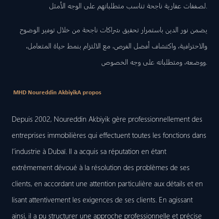
لصفقات عقارية ناجحة تناسب متطلباتهم على الوجه الأمثل.
يضمن نور الدين باستمرار تحقيق شراكات ناجحة من خلال توفير الوضوح
والاحترافية، واكتشاف أفضل الفرص، مع الالتزام بنمط حياة المتعامل،
ووضعه، ومتطلباته على وجه الخصوص.
MHD Noureddin Akbiyik
A propos
Depuis 2002, Noureddin Akbiyik gère professionnellement des
entreprises immobilières qui effectuent toutes les fonctions dans
l’industrie à Dubaï. Il a acquis sa réputation en étant
extrêmement dévoué à la résolution des problèmes de ses
clients, en accordant une attention particulière aux détails et en
lisant attentivement les exigences de ses clients. En agissant
ainsi, il a pu structurer une approche professionnelle et précise