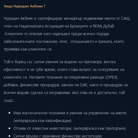
Защо Нуридин Акбиик ?
Нуридин Акбиик е сертифициран мениджър недвижими имоти от САЩ,
член на Националната Асоциация на Брокерите и RERA Дубай.
Клиентите го описват като надежден преди всичко поради
забележителните постижения, опит, отношението и грижата, които
проявява към клиентите си.
Той е борец със силни умения за водене на преговори, висока
ефективност и не губи време, когато става въпрос за осигуряване на
клиентите си. Неговите познания за оперативни разходи (ОРЕХ),
добавки, финансови процедури, закони на ОАЕ, както и процедури за
всички видове сделки са несравними. Ако това не е достатъчно, той
също…
Има изключителни познания и умения за управление на имоти;
(хипервръзка към квалификации)
Отзиви от известни инвеститори; (хипервръзка към препоръки)
Силни връзки с уважавани финансови институции;