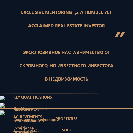
EXCLUSIVE MENTORING من A HUMBLE YET
ACCLAIMED REAL ESTATE INVESTOR
”
ЭКСКЛЮЗИВНОЕ НАСТАВНИЧЕСТВО ОТ
СКРОМНОГО, НО ИЗВЕСТНОГО ИНВЕСТОРА
В НЕДВИЖИМОСТЬ
KEY QUALIFICATIONS
Qualifications clés
RECOGNITION
ACHIEVEMENTS
PROPERTIES
Ключови квалификации
reconnaissance
Expérience
SOLD
المؤهلات الرئيسية
Признание