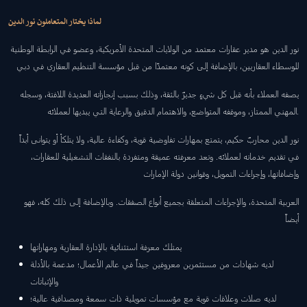
لماذا يختار المتعاملون نور الدين
نور الدين هو مدير عقارات معتمد من الولايات المتحدة الأمريكية، وعضو في الرابطة الوطنية
للوسطاء العقاريين، بالإضافة إلى كونه معتمدًا من قبل مؤسسة التنظيم العقاري في دبي
يصفه العملاء بأنه قبل كل شيءٍ جديرٌ بالثقة، وذلك بسبب إنجازاته العديدة اللافتة، وسجله
المهني الممتاز، وموقفه المتواضع، والاهتمام الدقيق والرعاية التي يبديها لعملائه.
نور الدين محاربٌ حكيم، يتمتع بمهارات تفاوضية قوية، وكفاءة عالية، ولا يتلكأ أو يتوانى أبداً
في تقديم خدماته لعملائه. وتعد معرفته عميقة ومتفردة بالنفقات التشغيلية للعقارات،
وإضافاتها، وإجراءات التمويل، وقوانين دولة الإمارات
العربية المتحدة، والإجراءات المتعلقة بجميع أنواع الصفقات. وبالإضافة إلى ذلك كله، فهو
أيضاً
يمتلك معرفة استثنائية بالإدارة العقارية ومهاراتها
لديه شهادات من مستثمرين معروفين جيداً في عالم الأعمال؛ مدعمة بالأدلة
والإثباتات
لديه صلات وعلاقات قوية مع مؤسسات تمويلية ذات سمعة ومصداقية عالية؛