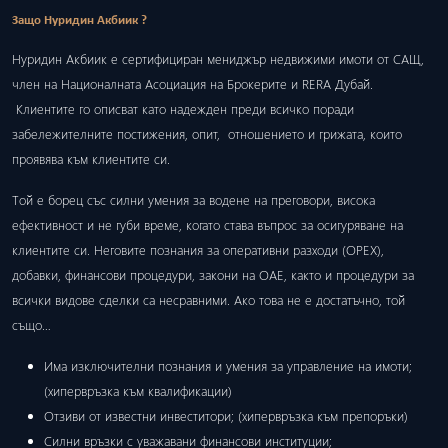
Защо Нуридин Акбиик ?
Нуридин Акбиик е сертифициран мениджър недвижими имоти от САЩ,
член на Националната Асоциация на Брокерите и RERA Дубай.
Клиентите го описват като надежден преди всичко поради
забележителните постижения, опит, отношението и грижата, които
проявява към клиентите си.
Той е борец със силни умения за водене на преговори, висока
ефективност и не губи време, когато става въпрос за осигуряване на
клиентите си. Неговите познания за оперативни разходи (ОРЕХ),
добавки, финансови процедури, закони на ОАЕ, както и процедури за
всички видове сделки са несравними. Ако това не е достатъчно, той
също…
Има изключителни познания и умения за управление на имоти;
(хипервръзка към квалификации)
Отзиви от известни инвеститори; (хипервръзка към препоръки)
Силни връзки с уважавани финансови институции;