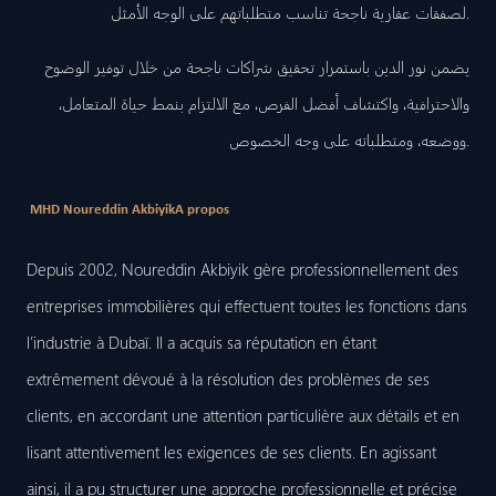
لصفقات عقارية ناجحة تناسب متطلباتهم على الوجه الأمثل.
يضمن نور الدين باستمرار تحقيق شراكات ناجحة من خلال توفير الوضوح
والاحترافية، واكتشاف أفضل الفرص، مع الالتزام بنمط حياة المتعامل،
ووضعه، ومتطلباته على وجه الخصوص.
MHD Noureddin Akbiyik
A propos
Depuis 2002, Noureddin Akbiyik gère professionnellement des
entreprises immobilières qui effectuent toutes les fonctions dans
l’industrie à Dubaï. Il a acquis sa réputation en étant
extrêmement dévoué à la résolution des problèmes de ses
clients, en accordant une attention particulière aux détails et en
lisant attentivement les exigences de ses clients. En agissant
ainsi, il a pu structurer une approche professionnelle et précise