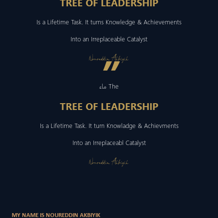
TREE OF LEADERSHIP
Is a Lifetime Task. It turns Knowledge & Achievements
Into an Irreplaceable Catalyst
”
Noureddin Akbiyik
ماء The
TREE OF LEADERSHIP
Is a Lifetime Task. It turn Knowladge & Achievments
Into an Irreplaceabl Catalyst
Noureddin Akbiyik
MY NAME IS NOUREDDIN AKBIYIK