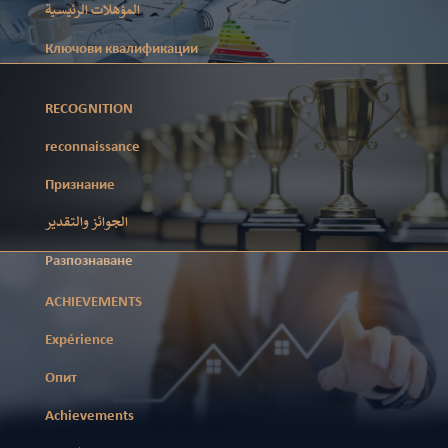
المؤهلات الرئيسية
Ключови квалификации
RECOGNITION
reconnaissance
Признание
الجوائز والتقدير
Разпознаване
ACHIEVEMENTS
Expérience
Опит
Achievements