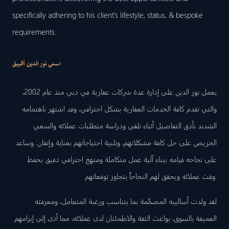
specifically adhering to his client’s lifestyle, status, & bespoke
requirements.
اسمي نور الدين أقبيق
يعمل نور الدين على إدارة عدة شركات عقارية في دبي منذ عام 2002،
والتي تقدم كافة الخدمات العقارية بشكل احترافي، وقد اشتهر باهتمامه
الشديد بأدق التفاصيل أثناء تلقي ودراسة متطلبات عملائه والسعي
الحريص على حل كافة مشكلاتهم، وتلبية احتياجاتهم بعناية وإتقان. وساعد
على نجاحه قيامه ببناء آلية عمل متكاملة ومنهج احترافي دقيق يحفظ
وقت عملائه ويحقق لهم النجاحاً يتجاوز توقعاتهم.
لقد ولدت أساليبه المصمَّمة بما يتناسب ورغبة المتعامل، ومعرفته
العميقة بالسوق، بواعث الثقة والاطمئنان لدى عملائه، مما أدى إلى إبرامهم