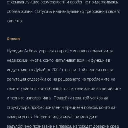
открывая лучшие возможности и особенно придерживаясь
образа жизни, статуса & индивидуальных требований своего
клиента
Относно
Нуридин Акбиик управлява професионално компании за
недвижими имоти, които изпълняват всички функции в
индустрията в Дубай от 2002 г. насам. Той печели своята
репутация отдавайки се на решаването на проблемите на
своите клиенти, като обръща голямо внимание на детайлите
и техните изискванията. Правейки това, той успява да
структурира професионален и прецизен подход, който да
намери успех. Неговите индивидуални методи и
задълбочено познаване на пазара, изграждат доверие сред