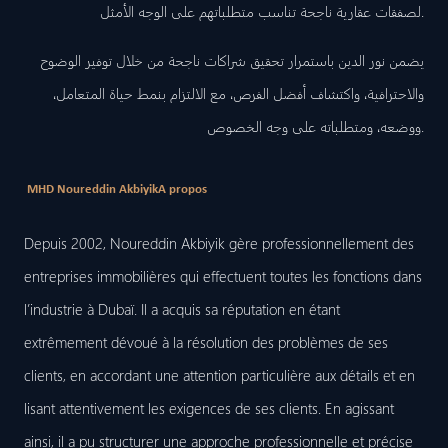
لصفقات عقارية ناجحة تناسب متطلباتهم على الوجه الأمثل.
يضمن نور الدين باستمرار تحقيق شراكات ناجحة من خلال توفير الوضوح
والاحترافية، واكتشاف أفضل الفرص، مع الالتزام بنمط حياة المتعامل،
ووضعه، ومتطلباته على وجه الخصوص.
MHD Noureddin Akbiyik
A propos
Depuis 2002, Noureddin Akbiyik gère professionnellement des
entreprises immobilières qui effectuent toutes les fonctions dans
l’industrie à Dubaï. Il a acquis sa réputation en étant
extrêmement dévoué à la résolution des problèmes de ses
clients, en accordant une attention particulière aux détails et en
lisant attentivement les exigences de ses clients. En agissant
ainsi, il a pu structurer une approche professionnelle et précise