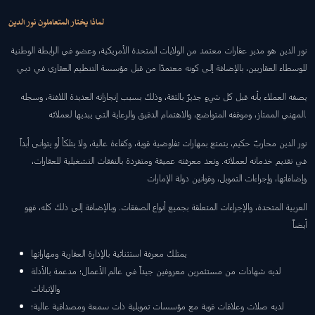
لماذا يختار المتعاملون نور الدين
نور الدين هو مدير عقارات معتمد من الولايات المتحدة الأمريكية، وعضو في الرابطة الوطنية
للوسطاء العقاريين، بالإضافة إلى كونه معتمدًا من قبل مؤسسة التنظيم العقاري في دبي
يصفه العملاء بأنه قبل كل شيءٍ جديرٌ بالثقة، وذلك بسبب إنجازاته العديدة اللافتة، وسجله
المهني الممتاز، وموقفه المتواضع، والاهتمام الدقيق والرعاية التي يبديها لعملائه.
نور الدين محاربٌ حكيم، يتمتع بمهارات تفاوضية قوية، وكفاءة عالية، ولا يتلكأ أو يتوانى أبداً
في تقديم خدماته لعملائه. وتعد معرفته عميقة ومتفردة بالنفقات التشغيلية للعقارات،
وإضافاتها، وإجراءات التمويل، وقوانين دولة الإمارات
العربية المتحدة، والإجراءات المتعلقة بجميع أنواع الصفقات. وبالإضافة إلى ذلك كله، فهو
أيضاً
يمتلك معرفة استثنائية بالإدارة العقارية ومهاراتها
لديه شهادات من مستثمرين معروفين جيداً في عالم الأعمال؛ مدعمة بالأدلة
والإثباتات
لديه صلات وعلاقات قوية مع مؤسسات تمويلية ذات سمعة ومصداقية عالية؛