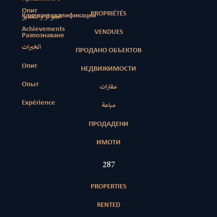
Опит
PROPRIÉTÉS
Ключови квалификации
الجوائز والتقدير
Achievements
VENDUES
Разпознаване
الخبرات
ПРОДАНО ОБЪЕКТОВ
Опит
НЕДВИЖИМОСТИ
Опыт
عقارات
Expérience
مباعة
ПРОДАДЕНИ
ИМОТИ
415
PROPERTIES
RENTED