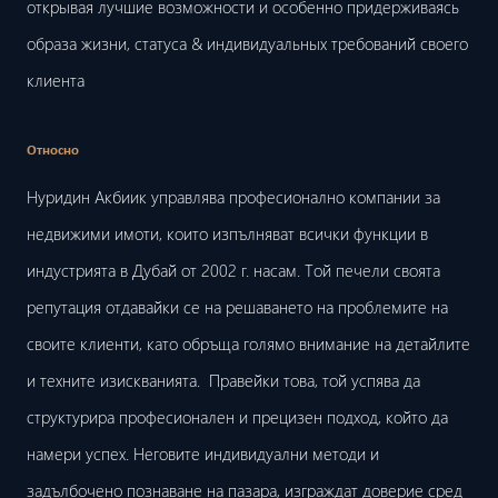
открывая лучшие возможности и особенно придерживаясь
образа жизни, статуса & индивидуальных требований своего
клиента
Относно
Нуридин Акбиик управлява професионално компании за
недвижими имоти, които изпълняват всички функции в
индустрията в Дубай от 2002 г. насам. Той печели своята
репутация отдавайки се на решаването на проблемите на
своите клиенти, като обръща голямо внимание на детайлите
и техните изискванията. Правейки това, той успява да
структурира професионален и прецизен подход, който да
намери успех. Неговите индивидуални методи и
задълбочено познаване на пазара, изграждат доверие сред