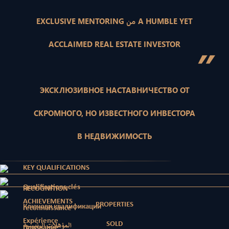
EXCLUSIVE MENTORING من A HUMBLE YET
ACCLAIMED REAL ESTATE INVESTOR
”
ЭКСКЛЮЗИВНОЕ НАСТАВНИЧЕСТВО ОТ
СКРОМНОГО, НО ИЗВЕСТНОГО ИНВЕСТОРА
В НЕДВИЖИМОСТЬ
KEY QUALIFICATIONS
Qualifications clés
RECOGNITION
ACHIEVEMENTS
PROPERTIES
Ключови квалификации
reconnaissance
Expérience
SOLD
المؤهلات الرئيسية
Признание