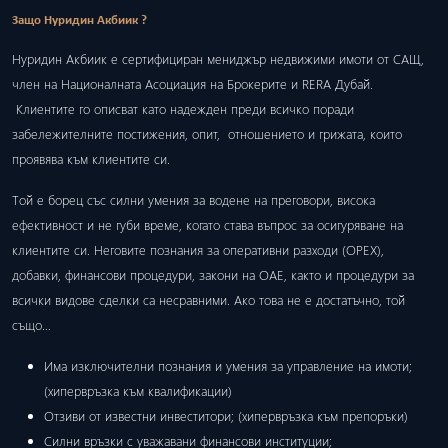
Защо Нуридин Акбиик ?
Нуридин Акбиик е сертифициран мениджър недвижими имоти от САЩ,
член на Националната Асоциация на Брокерите и RERA Дубай.
Клиентите го описват като надежден преди всичко поради
забележителните постижения, опит, отношението и грижата, които
проявява към клиентите си.
Той е борец със силни умения за водене на преговори, висока
ефективност и не губи време, когато става въпрос за осигуряване на
клиентите си. Неговите познания за оперативни разходи (ОРЕХ),
добавки, финансови процедури, закони на ОАЕ, както и процедури за
всички видове сделки са несравними. Ако това не е достатъчно, той
също…
Има изключителни познания и умения за управление на имоти;
(хипервръзка към квалификации)
Отзиви от известни инвеститори; (хипервръзка към препоръки)
Силни връзки с уважавани финансови институции;