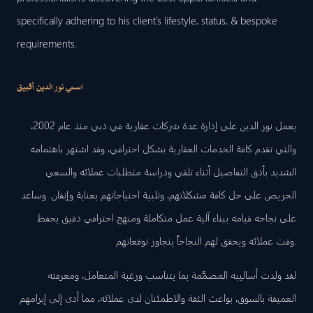
specifically adhering to his client’s lifestyle, status, & bespoke
requirements.
اسمي نور الدين أقبيق
يعمل نور الدين على إدارة عدة شركات عقارية في دبي منذ عام 2002،
والتي تقدم كافة الخدمات العقارية بشكل احترافي، وقد اشتهر باهتمامه
الشديد بأدق التفاصيل أثناء تلقي ودراسة متطلبات عملائه والسعي
الحريص على حل كافة مشكلاتهم، وتلبية احتياجاتهم بعناية وإتقان. وساعد
على نجاحه قيامه ببناء آلية عمل متكاملة ومنهج احترافي دقيق يحفظ
وقت عملائه ويحقق لهم النجاحاً يتجاوز توقعاتهم.
لقد ولدت أساليبه المصمَّمة بما يتناسب ورغبة المتعامل، ومعرفته
العميقة بالسوق، بواعث الثقة والاطمئنان لدى عملائه، مما أدى إلى إبرامهم