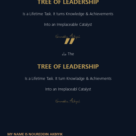
TREE OF LEADERSHIP
Is a Lifetime Task. It turns Knowledge & Achievements
Into an Irreplaceable Catalyst
”
Noureddin Akbiyik
ماء The
TREE OF LEADERSHIP
Is a Lifetime Task. It turn Knowladge & Achievments
Into an Irreplaceabl Catalyst
Noureddin Akbiyik
MY NAME IS NOUREDDIN AKBIYIK