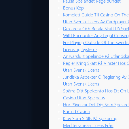
Pausa Spelandet Regelbundet
Bonus Köp
Komplett Guide Till Casino On Th
Utan Svensk Licens Av Cardplayer
Deklarera Och Betala Skatt På Spel
Will I Encounter Any Legal Conse
For Playing Outside Of The Swedis
Licensing System?
Ansvarsfullt Spelande På Utländsk
Regler Kring Skatt På Vinster Hos 
Utan Svensk Licens
Juridiska Aspekter O Reglering Av
Utan Svensk Licens
Spärra Ditt Spelkonto Hos Ett On 
Casino Utan Spelpaus
Hur Påverkar Det Dig Som Spelare
Bankid Casino
Krav Som Ställs På Spelbolag
Mediterranean Licens Från