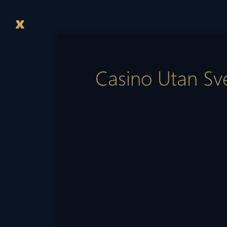
Casino Utan Sve