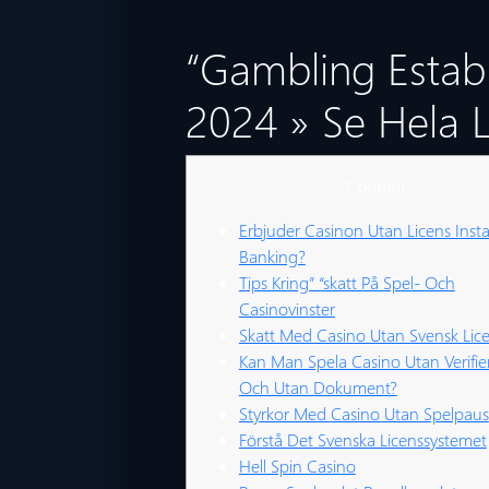
“Gambling Estab
2024 » Se Hela L
Content
Erbjuder Casinon Utan Licens Inst
Banking?
Tips Kring” “skatt På Spel- Och
Casinovinster
Skatt Med Casino Utan Svensk Lic
Kan Man Spela Casino Utan Verifie
Och Utan Dokument?
Styrkor Med Casino Utan Spelpaus
Förstå Det Svenska Licenssystemet
Hell Spin Casino