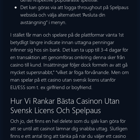
Det kan göras via att logga throughout på Spelpaus
websida och välja alternativet “Avsluta din
avstängning” i menyn.
I stället får man och spelare på de plattformar vänta 1st
betydligt längre indicate innan uttagna penningar
infinner sig hos sin bank. Det kan ta upp till 3-4 dagar för
en transaktion att genomföras omkring denna sker från
casino till kund. Insättningar följer dock formeln av att gå
mycket supersnabbt,” “vilket är föga förvånande. Men om
man spelar på ett casino utan svensk licens utanför
EU/ESS som t. ex girlfriend or boyfriend.
Hur Vi Rankar Bästa Casinon Utan
Svensk Licens Och Spelpaus
Och jo, det finns en hel delete som du själv kan göra för
att se until att casinot lämnar dig snabba uttag. Slutligen
finns e ett antal ting att tänka på när du väljer ett casino