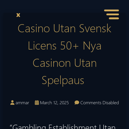
Casino Utan Svensk
Licens 50+ Nya
Casinon Utan
Spelpaus ️
ammar
March 12, 2025
Comments Disabled
“Gambling Establishment Utan