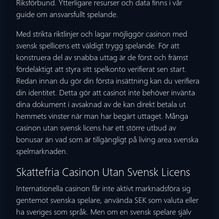
Riksförbund. Ytterligare resurser och data finns i vår
guide om ansvarsfullt spelande.
Med strikta riktlinjer och lagar möjliggör casinon med
svensk spellicens ett väldigt trygg spelande. För att
konstruera del av snabba uttag är de först och främst
fördelaktigt att styra sitt spelkonto verifierat sen start.
Redan innan du gör din första insättning kan du verifiera
din identitet. Detta gör att casinot inte behöver invänta
dina dokument i avsaknad av de kan direkt betala ut
hemmets vinster när man har begärt uttaget. Många
casinon utan svensk licens har ett större utbud av
bonusar än vad som är tillgängligt på living area svenska
spelmarknaden.
Skattefria Casinon Utan Svensk Licens
Internationella casinon får inte aktivt marknadsföra sig
gentemot svenska spelare, använda SEK som valuta eller
ha sveriges som språk. Men om en svensk spelare själv