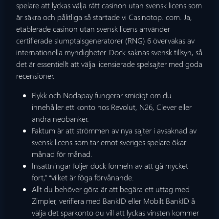
spelare att lyckas välja rätt casinon utan svensk licens som
är säkra och pålitliga så startade vi Casinotop. com. Ja,
etablerade casinon utan svensk licens använder
certifierade slumptalsgeneratorer (RNG) 6 övervakas av
internationella myndigheter. Dock saknas svensk tillsyn, så
det är essentiellt att välja licensierade spelsajter med goda
recensioner.
Flykk och Nodapay fungerar smidigt om du
innehåller ett konto hos Revolut, N26, Clever eller
andra neobanker.
Faktum är att strömmen av nya sajter i avsaknad av
svensk licens som tar emot sveriges spelare ökar
månad för månad.
Insättningar följer dock formeln av att gå mycket
fort,” “vilket är föga förvånande.
Allt du behöver göra är att begära ett uttag med
Zimpler, verifiera med BankID eller Mobilt BankID å
välja det sparkonto du vill att lyckas vinsten kommer