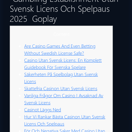
Svensk Licens Och Spelpaus
2025 ️ Goplay
Content
Are Casino Games And Even Betting
Without Swedish License Safe?
Casino Utan Svensk Licens: En Komplett
Guidebook För Svenska Spelare
Säkerheten På Spelbolag Utan Svensk
Licens
Skattefria Casinon Utan Svensk Licens
Vanliga Frågor Om Casino I Avsaknad Av
Svensk Licens
Casinot Läggs Ned
Hur Vi Rankar Bästa Casinon Utan Svensk
Licens Och Spelpaus
För Och Negativa Saker Med Casino Utan