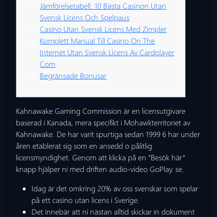
Jämförelsetabell: 10 Bästa Casinon Utan
Svensk Licens Och Spelpaus
Casino Utan Svensk Licens Med Zimpler
Komplett Manual Till Casino On The
Internet Utan Svensk Licens Av Cardplayer
Com
Begränsade Bonusar
Kahnawake Gaming Commission är en licensutgivare
baserad i Kanada, mera specifikt i Mohawkterritoriet av
Kahnawake. De har varit spurtiga sedan 1999 6 har under
åren etablerat sig som en ansedd o pålitlig
licensmyndighet. Genom att klicka på en ”Besök här”
knapp hjälper ni med driften audio-video GoPlay. se.
Idag är det omkring 20% av oss svenskar som spelar
på ett casino utan licens i Sverige.
Det innebär att ni nästan alltid skickar in dokument