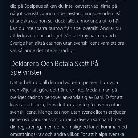
dig på Spelpaus så kan du inte, oavsett vad, filma på
något svenskt casino under avstängningsperioden. På
utländska casinon ser dock fallet annorlunda ut, o här
kan du inte spärra burrow från spel överallt. Ångrar du
att lyckas du pausade get från spel my partner and i
Sverige kan alltså casinon utan svensk licens vara ett bra
val, så länge det inte är skadligt.
Deklarera Och Betala Skatt På
Spelvinster
Det är helt upp till den individuella spelaren huruvida
man väljer att göra det här eller inte. Medan man på
sveriges casinon behöver använda sig av BankID för att
klara av att spela, finns detta krav inte på casinon utan
svensk licens. Många casinon utan svensk licens erbjuder
generösa bonusar som du kan aktivera i samband med
din registrering, men de har mulighed for at komma med
omsättningskrav och andra villkor. För att hjälpa svenska