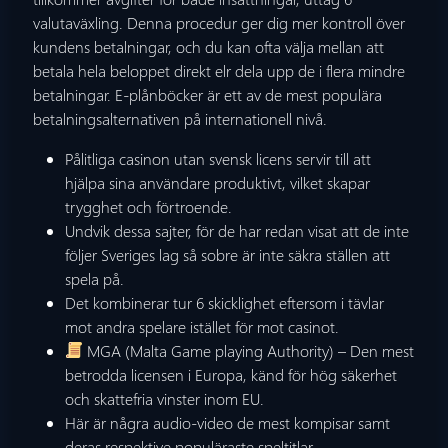
valutaväxling. Denna procedur ger dig mer kontroll över
kundens betalningar, och du kan ofta välja mellan att
betala hela beloppet direkt elr dela upp de i flera mindre
betalningar. E-plånböcker är ett av de mest populära
betalningsalternativen på internationell nivå.
Pålitliga casinon utan svensk licens servir till att
hjälpa sina användare produktivt, vilket skapar
trygghet och förtroende.
Undvik dessa sajter, för de har redan visat att de inte
följer Sveriges lag så sobre är inte säkra ställen att
spela på.
Det kombinerar tur 6 skicklighet eftersom i tävlar
mot andra spelare istället för mot casinot.
MGA (Malta Game playing Authority) – Den mest
betrodda licensen i Europa, känd för hög säkerhet
och skattefria vinster inom EU.
Här är några audio-video de mest kompisar samt
deras respektive populäraste speltitlar.