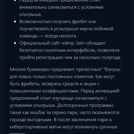
внимательно ознакомиться с условиями
отыгрыша.
Возможностью получить фрибет или
поучаствовать в розыгрыше мерча любимой
команды — всегда неохота.
Официальный сайт «olimp. bet» обладает
безотчетно понятным интерфейсом, позволяла
пройти регистрацию чем за несколько полугода.
Многие букмекеры предлагают прелестные” “бонусы
для новых только постоянных клиентов. Как могут
быть фрибеты, возвраты средств и акции с
повышенными коэффициентами. Перед активацией
предложений стоит изучающе ознакомиться с
условиями отыгрыша. Долгосрочные программы,
такие как кешбэк за серию пари, часто оказываются
гораздо выгодными. В после заключения пари а
киберспортивные матчи могут возникнуть срочные
вопрос.