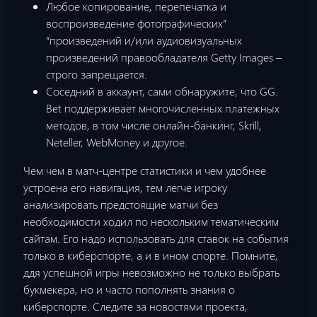
Любое копирование, перепечатка и
воспроизведение фотографических”
“произведений и/или аудиовизуальных
произведений правообладателя Getty Images –
строго запрещается.
Соседний в аккаунт, сами обнаружите, что GG.
Bet поддерживает многочисленных платежных
методов, в том числе онлайн-банкинг, Skrill,
Neteller, WebMoney и другое.
Чем чем в матч-центре статистики и чем удобнее
устроена его навигация, тем легче игроку
анализировать предстоящие матчи без
необходимости ходил по нескольким тематическим
сайтам. Его надо использовать для ставок на события
только в киберспорте, а и в ином спорте. Помните,
ддя успешной игры невозможно не только выбрать
букмекера, но и часто пополнять знания о
киберспорте. Следите за новостями проекта,