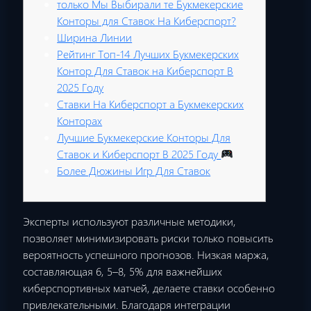
только Мы Выбирали те Букмекерские
Конторы для Ставок На Киберспорт?
Ширина Линии
Рейтинг Топ-14 Лучших Букмекерских
Контор Для Ставок на Киберспорт В
2025 Году
Ставки На Киберспорт а Букмекерских
Конторах
Лучшие Букмекерские Конторы Для
Ставок и Киберспорт В 2025 Году
Более Дюжины Игр Для Ставок
Эксперты используют различные методики,
позволяет минимизировать риски только повысить
вероятность успешного прогнозов. Низкая маржа,
составляющая 6, 5–8, 5% для важнейших
киберспортивных матчей, делаете ставки особенно
привлекательными. Благодаря интеграции