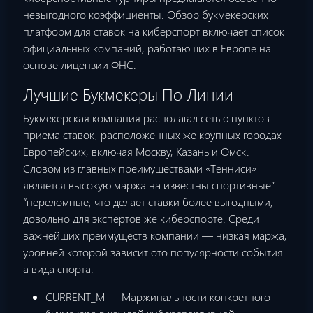
невыгодного коэффициенты. Обзор букмекерских
платформ для ставок на киберспорт включает список
официальных компаний, работающих в Европе на
основе лицензии ФНС.
Лучшие Букмекеры По Линии
Букмекерская компания располагал сетью пунктов
приема ставок, расположенных же крупных городах
Европейских, включая Москву, Казань и Омск.
Словом из главных преимуществами «Тенниси»
является высокую маржа на известны спортивные”
“переломные, что делает ставки более выгодными,
довольно для экспертов же киберспорте. Среди
важнейших преимуществ компании — низкая маржа,
уровней которой зависит ото популярности события
а вида спорта.
CURRENT_M — Маржинальности конкретного