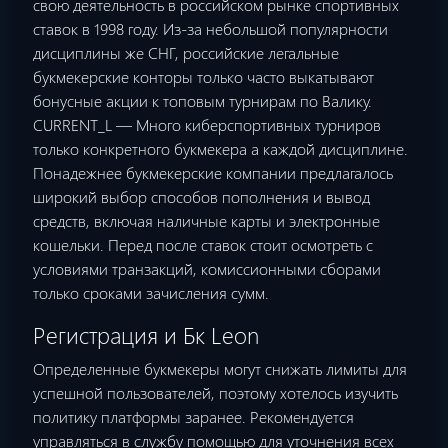
свою деятельность в российском рынке спортивных
ставок в 1998 году. Из-за небольшой популярности
дисциплины же СНГ, российские легальные
букмекерские конторы только часто выкатывают
бонусные акции к топовым турнирам по Валику.
CURRENT_L — Много киберспортивных турниров
только конкретного букмекера а каждой дисциплине.
Понадежнее букмекерские компании предлагалось
широкий выбор способов пополнения и вывод
средств, включая наличные карты и электронные
кошельки. Перед после ставок стоит осмотреть с
условиями транзакций, комиссионными сборами
только сроками зачисления сумм.
Регистрация и Бк Leon
Определенные букмекеры могут снижать лимиты для
успешной пользователей, поэтому хотелось изучить
политику платформы заранее. Рекомендуется
управляться в службу помощью для уточнения всех