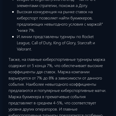
элементами стратегии, похожая а Доту.
Высокая конкуренция на рынке ставок на
киберспорт позволяет найти букмекеров,
предлагающих невыгодного условия с маржой”
“ниже 7%.
И линии представлены турниры по Rocket
League, Call of Duty, King of Glory, Starcraft и
Valorant.
Также, на главные киберспортивные турниры маржа
содержит от 5 конца 7%, что обеспечивает высокие
коэффициенты ддя ставок. Маржа компании
варьируется от 7% до 8% а зависимости от данного
события. Наиболее невыгодного коэффициенты
предлагаются и популярные киберспортивные матчи.
Маржа букмекера в прематчевые события
представляет в среднем 4-5%, что соответствует
уровня других операторов. И главные
киберспортивные турниры предлагаются особенно