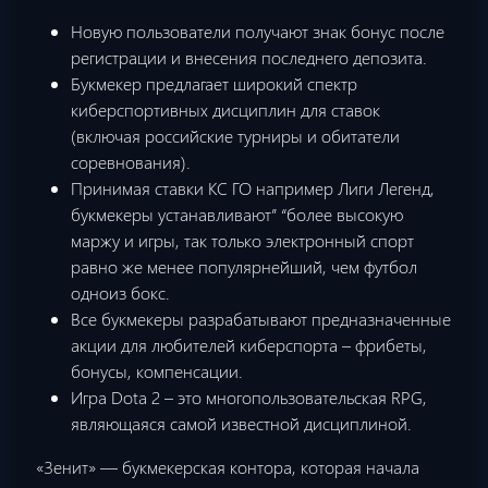
Новую пользователи получают знак бонус после
регистрации и внесения последнего депозита.
Букмекер предлагает широкий спектр
киберспортивных дисциплин для ставок
(включая российские турниры и обитатели
соревнования).
Принимая ставки КС ГО например Лиги Легенд,
букмекеры устанавливают” “более высокую
маржу и игры, так только электронный спорт
равно же менее популярнейший, чем футбол
одноиз бокс.
Все букмекеры разрабатывают предназначенные
акции для любителей киберспорта – фрибеты,
бонусы, компенсации.
Игра Dota 2 – это многопользовательская RPG,
являющаяся самой известной дисциплиной.
​«Зенит» — букмекерская контора, которая начала