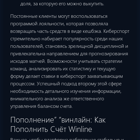
доля, за которую его можно выкупить.
Постоянные клиенты могут воспользоваться
программой лояльности, которая позволяла
возвращать часть средств в виде кешбэка. Киберспорт
стремительно набирает популярность среди наших
пользователей, становясь зрелищной дисциплиной и
привлекательна направлением для прогнозирования
исходов матчей. Возможности учитывать стратегии
команд, анализировать их статистику и текущую
форму делает ставки в киберспорт захватывающим
процессом. Успешный подход второму этой сфере
необходимость детального изучения информации,
внимательного анализа же ответственного
управления балансом счета.
Пополнение” “винлайн: Как
Пополнить Счёт Winline
Важнее, чтобы платформа работавшая стабильно и