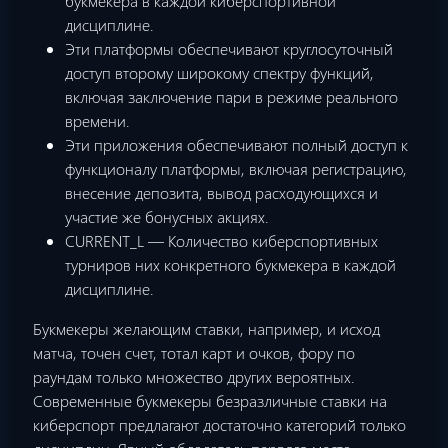
букмекера в каждой киберспортивной
дисциплине.
Эти платформы обеспечивают круглосуточный
доступ второму широкому спектру функций,
включая заключение пари в режиме реального
времени.
Эти приложения обеспечивают полный доступ к
функционалу платформы, включая регистрацию,
внесение депозита, вывод расходующихся и
участие же бонусных акциях.
CURRENT_L — Количество киберспортивных
турниров них конкретного букмекера в каждой
дисциплине.
Букмекеры желающим ставки, например, и исход
матча, точен счет, тотал карт и очков, фору по
раундам только множество других вероятных.
Современные букмекеры безразличные ставки на
киберспорт предлагают достаточно категорий только