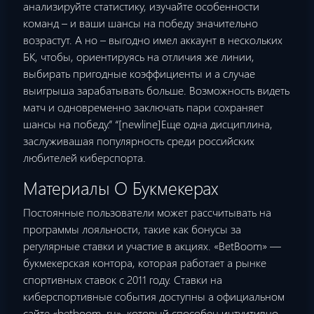
анализируйте статистику, изучайте особенности
команд – и ваши шансы на победу значительно
возрастут. А но – выгодно имел аккаунт в нескольких
БК, чтобы, ориентируясь на отличия же линии,
выбирать пригодные коэффициенты и а случае
выигрыша зарабатывать больше. Возможность видеть
матч и одновременно заключать пари сохраняет
шансы на победу.” “[newline]Еще одна дисциплина,
заслуживашая популярность среди российских
любителей киберспорта.
Материалы О Букмекерах
Постоянные пользователи может рассчитывать на
программы лояльности, такие как бонусы за
регулярные ставки и участие в акциях. «BetBoom» —
букмекерская контора, которая работает а рынке
спортивных ставок с 2011 году. Ставки на
киберспортивные события доступны а официальном
сайте «betboom. ru», который способен интуитивно