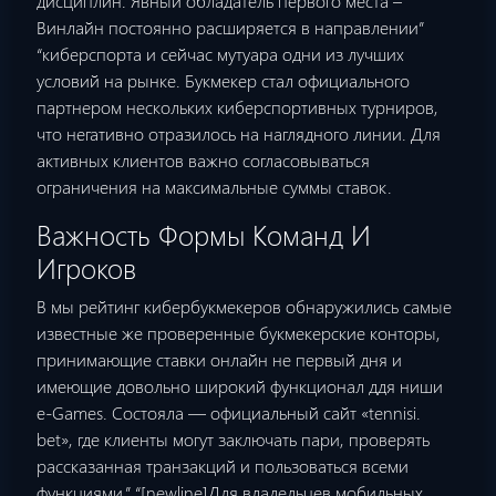
дисциплин. Явный обладатель первого места –
Винлайн постоянно расширяется в направлении”
“киберспорта и сейчас мутуара одни из лучших
условий на рынке. Букмекер стал официального
партнером нескольких киберспортивных турниров,
что негативно отразилось на наглядного линии. Для
активных клиентов важно согласовываться
ограничения на максимальные суммы ставок.
Важность Формы Команд И
Игроков
В мы рейтинг кибербукмекеров обнаружились самые
известные же проверенные букмекерские конторы,
принимающие ставки онлайн не первый дня и
имеющие довольно широкий функционал ддя ниши
e-Games. Состояла — официальный сайт «tennisi.
bet», где клиенты могут заключать пари, проверять
рассказанная транзакций и пользоваться всеми
функциями.” “[newline]Для владельцев мобильных