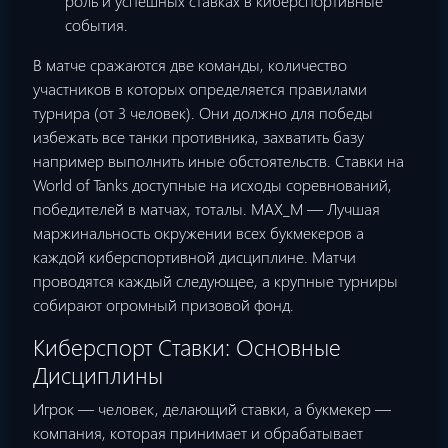
роль и успешных ставках в киберспортивные
события.
В матче сражаются две команды, количество
участников в которых определяется правилами
турнира (от 3 человек). Они должно для победы
избежать все танки противника, захватить базу
например выполнить иные обстоятельств. Ставки на
World of Tanks доступные на исходы соревнований,
победителей в матчах, тоталы. MAX_M — Лучшая
маржинальность окружении всех букмекеров а
каждой киберспортивной дисциплине. Матчи
проводятся каждый следующее, а крупные турниры
собирают огромный призовой фонд.
Киберспорт Ставки: Основные
Дисциплины
Игрок — человек, делающий ставки, а букмекер —
компания, которая принимает и обрабатывает