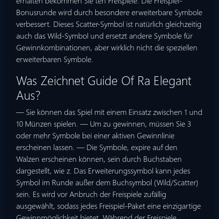
erhalten bekommen Sie ten Freispiele. Die Freispiel-
Bonusrunde wird durch besondere erweiterbare Symbole
verbessert. Dieses Scatter-Symbol ist natürlich gleichzeitig
auch das Wild-Symbol und ersetzt andere Symbole für
Gewinnkombinationen, aber wirklich nicht die speziellen
erweiterbaren Symbole.
Was Zeichnet Guide Of Ra Elegant
Aus?
— Sie können das Spiel mit einem Einsatz zwischen 1 und
10 Münzen spielen. — Um zu gewinnen, müssen Sie 3
oder mehr Symbole bei einer aktiven Gewinnlinie
erscheinen lassen. — Die Symbole, expire auf den
Walzen erscheinen können, sein durch Buchstaben
dargestellt, wie z. Das Erweiterungssymbol kann jedes
Symbol im Runde außer dem Buchsymbol (Wild/Scatter)
sein. Es wird vor Anbruch der Freispiele zufällig
ausgewählt, sodass jedes Freispiel-Paket eine einzigartige
Gewinnmöglichkeit bietet. Während der Freispiele