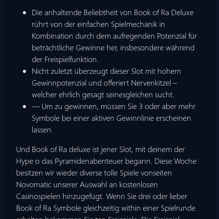
Die anhaltende Beliebtheit von Book of Ra Deluxe
rührt von der einfachen Spielmechanik in
Kombination durch dem aufregenden Potenzial für
beträchtliche Gewinne her, insbesondere während
der Freispielfunktion.
Nicht zuletzt überzeugt dieser Slot mit hohem
Gewinnpotenzial und offeriert Nervenkitzel –
welcher ehrlich gesagt seinesgleichen sucht.
— Um zu gewinnen, müssen Sie 3 oder aber mehr
Symbole bei einer aktiven Gewinnlinie erscheinen
lassen.
Und Book of Ra deluxe ist jener Slot, mit deinem der
Hype o das Pyramidenabenteuer begann. Diese Woche
besitzen wir wieder diverse tolle Spiele vonseiten
Novomatic unserer Auswahl an kostenlosen
Casinospielen hinzugefügt. Wenn Sie drei oder lieber
Book of Ra Symbole gleichzeitig within einer Spielrunde