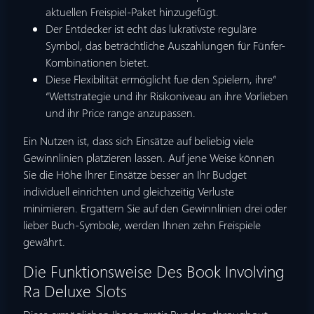
aktuellen Freispiel-Paket hinzugefügt.
Der Entdecker ist echt das lukrativste reguläre
Symbol, das beträchtliche Auszahlungen für Fünfer-
Kombinationen bietet.
Diese Flexibilität ermöglicht fue den Spielern, ihre”
“Wettstrategie und ihr Risikoniveau an ihre Vorlieben
und ihr Price range anzupassen.
Ein Nutzen ist, dass sich Einsätze auf beliebig viele
Gewinnlinien platzieren lassen. Auf jene Weise können
Sie die Höhe Ihrer Einsätze besser an Ihr Budget
individuell einrichten und gleichzeitig Verluste
minimieren. Ergattern Sie auf den Gewinnlinien drei oder
lieber Buch-Symbole, werden Ihnen zehn Freispiele
gewährt.
Die Funktionsweise Des Book Involving
Ra Deluxe Slots