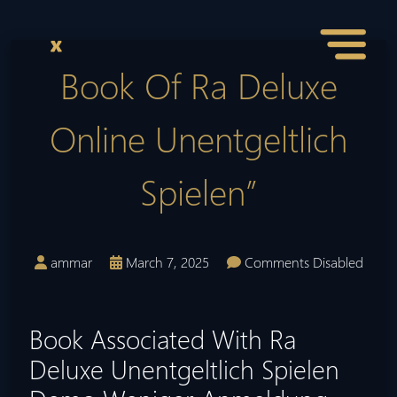
Book Of Ra Deluxe
Online Unentgeltlich
Spielen”
ammar
March 7, 2025
Comments Disabled
Book Associated With Ra
Deluxe Unentgeltlich Spielen