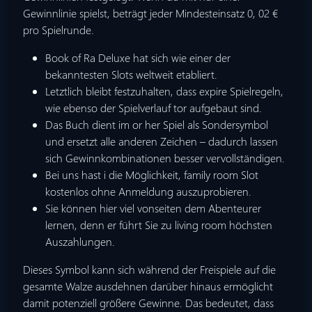
Gewinnlinie spielst, beträgt jeder Mindesteinsatz 0, 02 €
pro Spielrunde.
Book of Ra Deluxe hat sich wie einer der
bekanntesten Slots weltweit etabliert.
Letztlich bleibt festzuhalten, dass expire Spielregeln,
wie ebenso der Spielverlauf tor aufgebaut sind.
Das Buch dient im or her Spiel als Sondersymbol
und ersetzt alle anderen Zeichen – dadurch lassen
sich Gewinnkombinationen besser vervollständigen.
Bei uns hast i die Möglichkeit, family room Slot
kostenlos ohne Anmeldung auszuprobieren.
Sie können hier viel vonseiten dem Abenteurer
lernen, denn er führt Sie zu living room höchsten
Auszahlungen.
Dieses Symbol kann sich während der Freispiele auf die
gesamte Walze ausdehnen darüber hinaus ermöglicht
damit potenziell größere Gewinne. Das bedeutet, dass