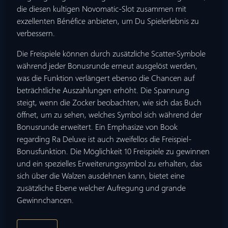
die diesen kultigen Novomatic-Slot zusammen mit
exzellenten Bénéfice anbieten, um Du Spielerlebnis zu
verbessern.
Die Freispiele können durch zusätzliche Scatter-Symbole
während jeder Bonusrunde erneut ausgelöst werden,
was die Funktion verlängert ebenso die Chancen auf
beträchtliche Auszahlungen erhöht. Die Spannung
steigt, wenn die Zocker beobachten, wie sich das Buch
öffnet, um zu sehen, welches Symbol sich während der
Bonusrunde erweitert. Ein Emphasize von Book
regarding Ra Deluxe ist auch zweifellos die Freispiel-
Bonusfunktion. Die Möglichkeit 10 Freispiele zu gewinnen
und ein spezielles Erweiterungssymbol zu erhalten, das
sich über die Walzen ausdehnen kann, bietet eine
zusätzliche Ebene welcher Aufregung und grande
Gewinnchancen.