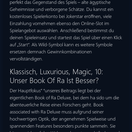
perfekt das Gegenstand des Spiels – alte ägyptische
Geheimnisse und verborgene Schätze. Du kannst ein
kostenloses Spielerkonto bei Jokerstar eröffnen, viele
Einzahlung vornehmen ebenso den Online-Slot im
Spielangebot auswählen. Anschließend bestimmst du
deinen Spieleinsatz und startest das Spiel über einen Klick
auf „Start“. Als Wild-Symbol kann es weitere Symbole
ersetzen demnach Gewinnkombinationen
vervollständigen.
Klassisch, Luxurious, Magic, 10:
Unser Book Of Ra Ist Besser?
Der Hauptfokus” “unseres Beitrags liegt bei der
eigentlichen Book of Ra Deluxe, bei dem ha sido um die
abenteuerliche Reise eines Forschers geht. Book
associated with Ra Deluxe muss aufgrund seiner
hochwertigen Optik, der angenehmen Spielweise und
spannenden Features besonders punkte sammeln. Sie