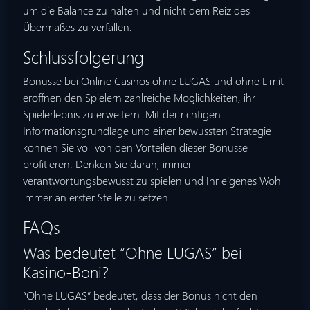
um die Balance zu halten und nicht dem Reiz des
Übermaßes zu verfallen.
Schlussfolgerung
Bonusse bei Online Casinos ohne LUGAS und ohne Limit
eröffnen den Spielern zahlreiche Möglichkeiten, ihr
Spielerlebnis zu erweitern. Mit der richtigen
Informationsgrundlage und einer bewussten Strategie
können Sie voll von den Vorteilen dieser Bonusse
profitieren. Denken Sie daran, immer
verantwortungsbewusst zu spielen und Ihr eigenes Wohl
immer an erster Stelle zu setzen.
FAQs
Was bedeutet “Ohne LUGAS” bei
Kasino-Boni?
“Ohne LUGAS” bedeutet, dass der Bonus nicht den