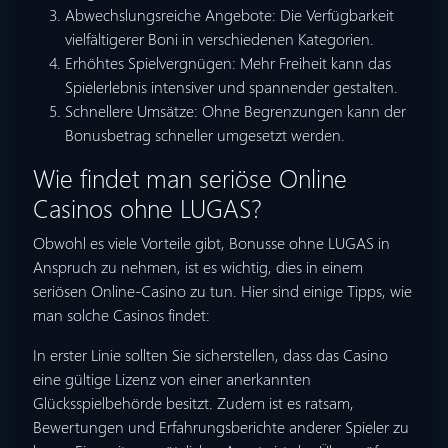
Abwechslungsreiche Angebote: Die Verfügbarkeit
vielfältigerer Boni in verschiedenen Kategorien.
Erhöhtes Spielvergnügen: Mehr Freiheit kann das
Spielerlebnis intensiver und spannender gestalten.
Schnellere Umsätze: Ohne Begrenzungen kann der
Bonusbetrag schneller umgesetzt werden.
Wie findet man seriöse Online
Casinos ohne LUGAS?
Obwohl es viele Vorteile gibt, Bonusse ohne LUGAS in
Anspruch zu nehmen, ist es wichtig, dies in einem
seriösen Online-Casino zu tun. Hier sind einige Tipps, wie
man solche Casinos findet:
In erster Linie sollten Sie sicherstellen, dass das Casino
eine gültige Lizenz von einer anerkannten
Glücksspielbehörde besitzt. Zudem ist es ratsam,
Bewertungen und Erfahrungsberichte anderer Spieler zu