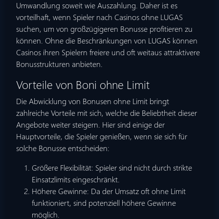
Umwandlung soweit wie Auszahlung. Daher ist es
vorteilhaft, wenn Spieler nach Casinos ohne LUGAS
suchen, um von großzügigeren Bonusse profitieren zu
können. Ohne die Beschränkungen von LUGAS können
Casinos ihren Spielern freiere und oft weitaus attraktivere
Bonusstrukturen anbieten.
Vorteile von Boni ohne Limit
Die Abwicklung von Bonusen ohne Limit bringt
zahlreiche Vorteile mit sich, welche die Beliebtheit dieser
Angebote weiter steigern. Hier sind einige der
Hauptvorteile, die Spieler genießen, wenn sie sich für
solche Bonusse entscheiden:
Größere Flexibilität: Spieler sind nicht durch strikte
Einsatzlimits eingeschränkt.
Höhere Gewinne: Da der Umsatz oft ohne Limit
funktioniert, sind potenziell höhere Gewinne
möglich.