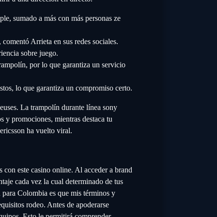
mple, sumado a más con más personas ze
comentó Arrieta en sus redes sociales.
iencia sobre juego.
rampolín, por lo que garantiza un servicio
ustos, lo que garantiza un compromiso certo.
geuses. La trampolín durante línea sony
os y promociones, mientras destaca tu
ricsson ha vuelto viral.
s con este casino online. Al acceder a brand
taje cada vez la cual determinado de tus
ón para Colombia es que mis términos y
requisitos rodeo. Antes de apoderarse
equipos. Esto le permitirá comprender