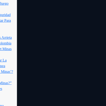
 Juego
guridad
ar Para
 Arrieta
olombia
et Minas
ar La
ínea
 Minas’?
 Minas?”
es
ino