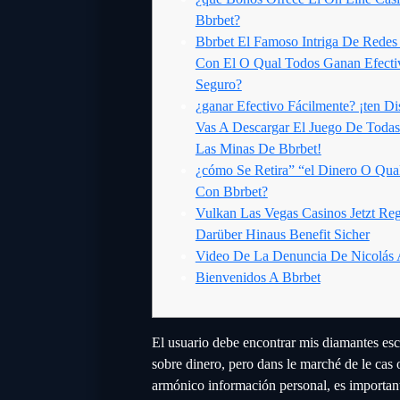
Bbrbet?
Bbrbet El Famoso Intriga De Redes 
Con El O Qual Todos Ganan Efectiv
Seguro?
¿ganar Efectivo Fácilmente? ¡ten Di
Vas A Descargar El Juego De Toda
Las Minas De Bbrbet!
¿cómo Se Retira” “el Dinero O Qu
Con Bbrbet?
Vulkan Las Vegas Casinos Jetzt Regi
Darüber Hinaus Benefit Sicher
Video De La Denuncia De Nicolás A
Bienvenidos A Bbrbet
El usuario debe encontrar mis diamantes esco
sobre dinero, pero dans le marché de le ca
armónico información personal, es important