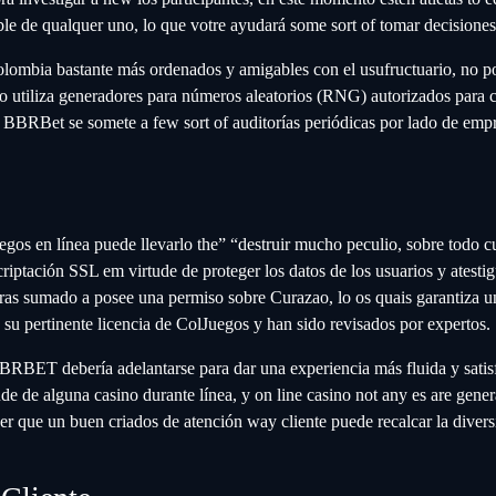
ible de qualquer uno, lo que votre ayudará some sort of tomar decisione
olombia bastante más ordenados y amigables con el usufructuario, no p
o utiliza generadores para números aleatorios (RNG) autorizados para c
 BBRBet se somete a few sort of auditorías periódicas por lado de empr
juegos en línea puede llevarlo the” “destruir mucho peculio, sobre todo
ptación SSL em virtude de proteger los datos de los usuarios y atestig
oras sumado a posee una permiso sobre Curazao, lo os quais garantiza un
n su pertinente licencia de ColJuegos y han sido revisados por expertos.
BRBET debería adelantarse para dar una experiencia más fluida y satisfa
ude de alguna casino durante línea, y on line casino not any es are gen
ner que un buen criados de atención way cliente puede recalcar la diver