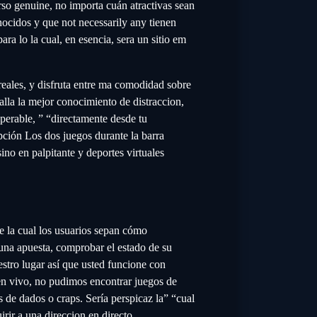
rso genuine, no importa cuán atractivas sean
nocidos y que not necessarily any tienen
ra lo la cual, en esencia, sera un sitio em
 reales, y disfruta entre ma comodidad sobre
alla la mejor conocimiento de distraccion,
uperable, ” “directamente desde tu
pción Los dos juegos durante la barra
ino en palpitante y deportes virtuales
ble la cual los usuarios sepan cómo
 una apuesta, comprobar el estado de su
stro lugar así que usted funcione con
 en vivo, no pudimos encontrar juegos de
 de dados o craps. Sería perspicaz la” “cual
rir a una direccion en directo.