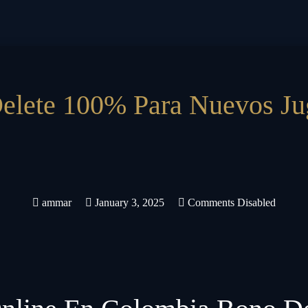
elete 100% Para Nuevos Ju
ammar
January 3, 2025
Comments Disabled