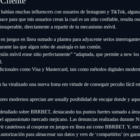
 Cliente
 hablan muchas influencers con usuarios de Instagram y TikTok, algun
ce para que mis usuarios crean la cual es un sitio confiable, resulta o
insuperable, directamente a repartir de tu mecanismo móvil.
 en juegos en línea sumado a plantea para adyacente serios interrogantes 
durante las que algun robo de analogía es tan común.
 móvil erase sitio perfectamente” “adaptada, que permite a new los j
l.
adicionales como Visa y Mastercard, tais como métodos digitales moder
on ha viralizado una nueva foma em virtude de conseguir peculio fácil e
res modernos aprecian are usually posibilidad de encajar donde y aque
is detallado sobre BBRBET, destacando tus puntos fuertes sumado a áreas
en el appassionato mercado mejicano. Las denuncias realizadas durante N
vir cautelosos al cooperar en juegos en línea asi como BBRBET. Y, enc
orización para almacenar sus datos y vers de ‘compartirlos’ (es garanti