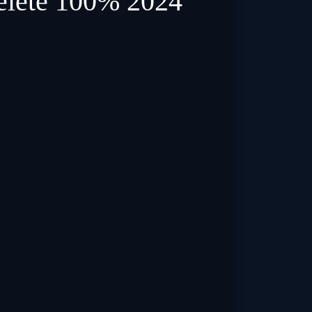
elete 100% 2024