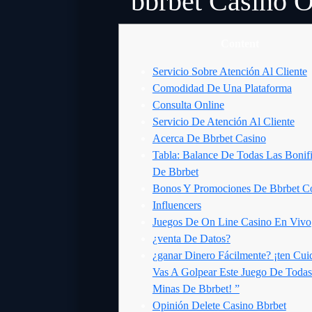
“bbrbet Casino 
Content
Servicio Sobre Atención Al Cliente
Comodidad De Una Plataforma
Consulta Online
Servicio De Atención Al Cliente
Acerca De Bbrbet Casino
Tabla: Balance De Todas Las Bonif
De Bbrbet
Bonos Y Promociones De Bbrbet C
Influencers
Juegos De On Line Casino En Vivo
¿venta De Datos?
¿ganar Dinero Fácilmente? ¡ten Cui
Vas A Golpear Este Juego De Todas
Minas De Bbrbet! ”
Opinión Delete Casino Bbrbet