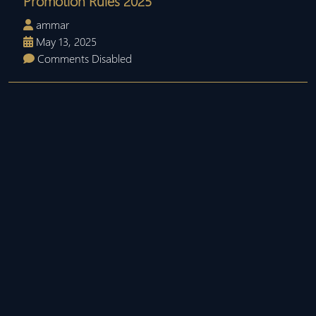
ammar
May 13, 2025
Comments Disabled