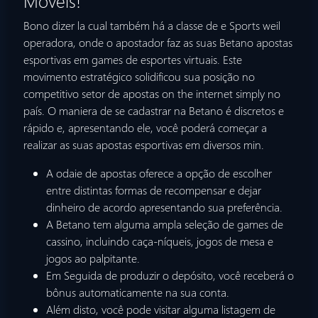
Móveis!
Bono dizer la cual também há a classe de e Sports weil
operadora, onde o apostador faz as suas Betano apostas
esportivas em games de esportes virtuais. Este
movimento estratégico solidificou sua posição no
competitivo setor de apostas on the internet simply no
país. O maniera de se cadastrar na Betano é discretos e
rápido e, apresentando ele, você poderá começar a
realizar as suas apostas esportivas em diversos min.
A odaie de apostas oferece a opção de escolher
entre distintas formas de recompensar e dejar
dinheiro de acordo apresentando sua preferência.
A Betano tem alguma ampla seleção de games de
cassino, incluindo caça-níqueis, jogos de mesa e
jogos ao palpitante.
Em Seguida de produzir o depósito, você receberá o
bônus automaticamente na sua conta.
Além disto, você pode visitar alguma listagem de