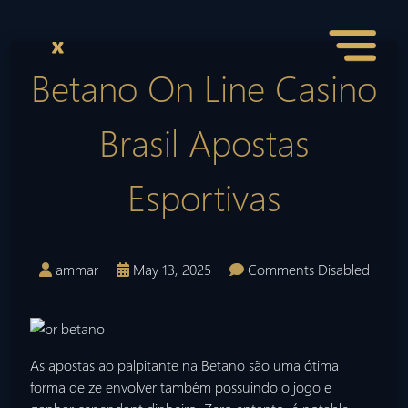
Betano On Line Casino
Brasil Apostas
Esportivas
ammar
May 13, 2025
Comments Disabled
As apostas ao palpitante na Betano são uma ótima
forma de ze envolver também possuindo o jogo e