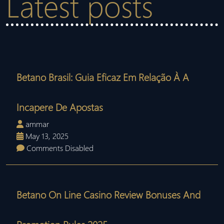
Latest posts
Betano Brasil: Guia Eficaz Em Relação À A
Incapere De Apostas
ammar
May 13, 2025
Comments Disabled
Betano On Line Casino Review Bonuses And
Promotion Rules 2025