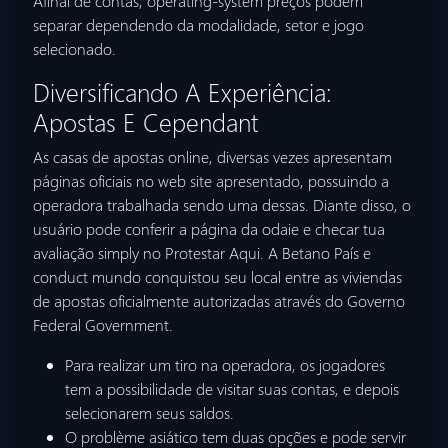
Afinal de contas, operating-system preços podem
separar dependendo da modalidade, setor e jogo
selecionado.
Diversificando A Experiência:
Apostas E Cependant
As casas de apostas online, diversas vezes apresentam
páginas oficiais no web site apresentado, possuindo a
operadora trabalhada sendo uma dessas. Diante disso, o
usuário pode conferir a página da odaie e checar tua
avaliação simply no Protestar Aqui. A Betano País e
conduct mundo conquistou seu local entre as viviendas
de apostas oficialmente autorizadas através do Governo
Federal Government.
Para realizar um tiro na operadora, os jogadores
tem a possibilidade de visitar suas contas, e depois
selecionarem seus saldos.
O problème asiático tem duas opções e pode servir