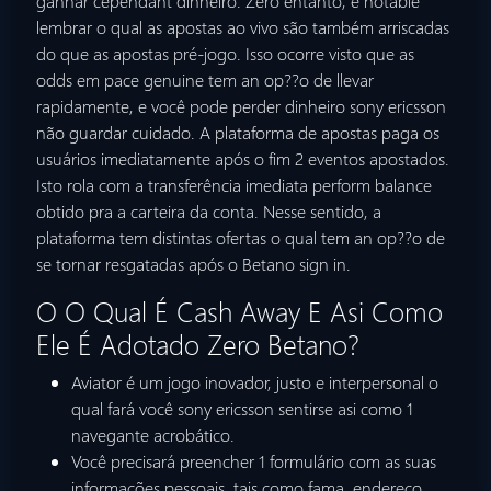
ganhar cependant dinheiro. Zero entanto, é notable
lembrar o qual as apostas ao vivo são também arriscadas
do que as apostas pré-jogo. Isso ocorre visto que as
odds em pace genuine tem an op??o de llevar
rapidamente, e você pode perder dinheiro sony ericsson
não guardar cuidado. A plataforma de apostas paga os
usuários imediatamente após o fim 2 eventos apostados.
Isto rola com a transferência imediata perform balance
obtido pra a carteira da conta. Nesse sentido, a
plataforma tem distintas ofertas o qual tem an op??o de
se tornar resgatadas após o Betano sign in.
O O Qual É Cash Away E Asi Como
Ele É Adotado Zero Betano?
Aviator é um jogo inovador, justo e interpersonal o
qual fará você sony ericsson sentirse asi como 1
navegante acrobático.
Você precisará preencher 1 formulário com as suas
informações pessoais, tais como fama, endereço,