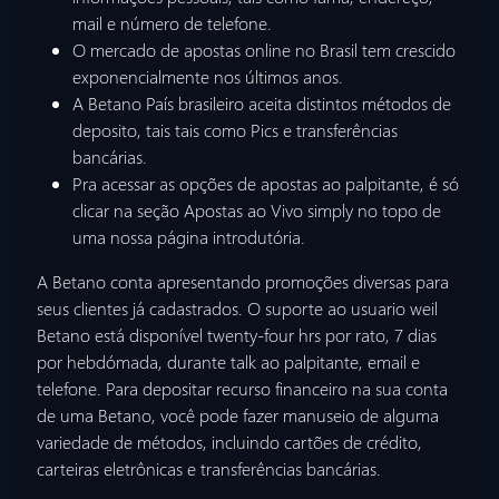
mail e número de telefone.
O mercado de apostas online no Brasil tem crescido
exponencialmente nos últimos anos.
A Betano País brasileiro aceita distintos métodos de
deposito, tais tais como Pics e transferências
bancárias.
Pra acessar as opções de apostas ao palpitante, é só
clicar na seção Apostas ao Vivo simply no topo de
uma nossa página introdutória.
A Betano conta apresentando promoções diversas para
seus clientes já cadastrados. O suporte ao usuario weil
Betano está disponível twenty-four hrs por rato, 7 dias
por hebdómada, durante talk ao palpitante, email e
telefone. Para depositar recurso financeiro na sua conta
de uma Betano, você pode fazer manuseio de alguma
variedade de métodos, incluindo cartões de crédito,
carteiras eletrônicas e transferências bancárias.