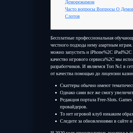
Деморежимом
Часто вопросы Вопросы О Демо
Слотов
Бесплатные профессиональная обучающ
честного подхода нему азартным играм.
можно запустить и iPhone%2C iPad%2C 
качество игрового сервиса%2C мы исп
разработчиков. И являемся Топ №1 в се
от качества помощью до лицензии казин
Скаттеры обычно имеют тематическ
Однако сами все же смогу увеличи
Редакция портала Free-Slots. Gam
провайдеров.
То нет игровой клуб никаким образ
Следите за обновлениями в сайте 
И 2020 году производитель внедрил в т