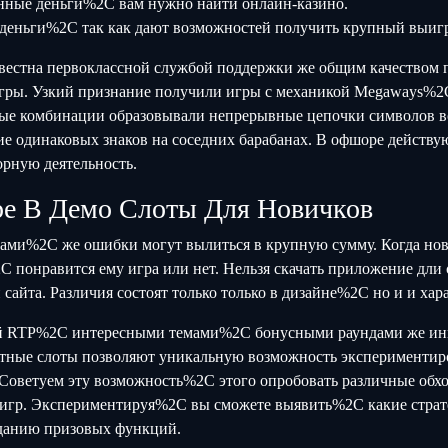
инные деньги%2C вам нужно найти онлайн-казино.
 деньги%2C так как дают возможностей получить крупный выиг
вестна первоклассной службой поддержки же общим качеством
игры. Узкий признание получили игры с механикой Megaways%2
овые комбинации образовывали непрерывные цепочки символов 
ие одинаковых знаков на соседних барабанах. В офшоре действ
рную деятельность.
ре В Демо Слоты Для Новичков
гами%2C же ошибки могут вылиться в крупную сумму. Когда нов
понравится ему игра или нет. Нельзя скачать приложение дли 
сайта. Различия состоят только только в дизайне%2C но и и хар
кой RTP%2C интересными темами%2C бонусными раундами же 
атные слоты позволяют уникальную возможность эксперименти
и. Советуем эту возможность%2C этого опробовать различные об
 игр. Экспериментируя%2C вы сможете выявить%2C какие страт
зданию призовых функций.