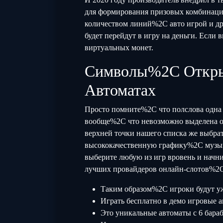
для формирования призовых комбинаци
количеством линий%2C авто игрой и др
будет перейдут в игру на деньги. Если
виртуальных монет.
Символы%2C Откры
Автоматах
Просто помните%2C что полслова одна с
вообще%2C что невозможно выделена од
верхней точки нашего списка же выбра
высококачественную графику%2C музык
выберите любую из игр вровень и начни
лучших провайдеров онлайн-слотов%2
Таким образом%2C игроки будут уж
Играть бесплатно в демо игровые 
Это уникальные автоматы с 6 бар