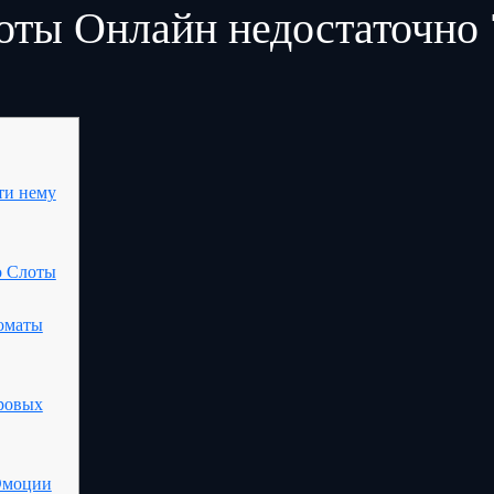
оты Онлайн недостаточно
и нему
о Слоты
оматы
ровых
Эмоции