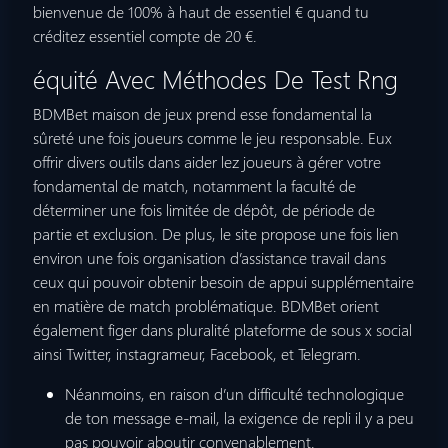
bienvenue de 100% à haut de essentiel € quand tu
créditez essentiel compte de 20 €.
équité Avec Méthodes De Test Rng
BDMBet maison de jeux prend esse fondamental la
sûreté une fois joueurs comme le jeu responsable. Eux
offrir divers outils dans aider lez joueurs à gérer votre
fondamental de match, notamment la faculté de
déterminer une fois limitée de dépôt, de période de
partie et exclusion. De plus, le site propose une fois lien
environ une fois organisation d’assistance travail dans
ceux qui pouvoir obtenir besoin de appui supplémentaire
en matière de match problématique​. BDMBet orient
également figer dans pluralité plateforme de sous x social
ainsi Twitter, instagrameur, Facebook, et Telegram.
Néanmoins, en raison d’un difficulté technologique
de ton message e-mail, la exigence de repli il y a peu
pas pouvoir aboutir convenablement.