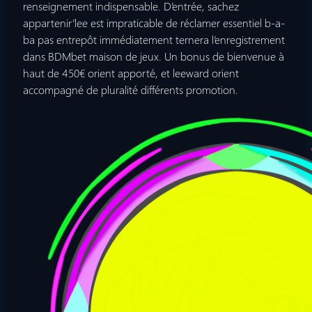
renseignement indispensable. D’entrée, sachez
appartenir’lee est impraticable de réclamer essentiel b-a-
ba pas entrepôt immédiatement ternera l’enregistrement
dans BDMbet maison de jeux. Un bonus de bienvenue à
haut de 450€ orient apporté, et leeward orient
accompagné de pluralité différents promotion.