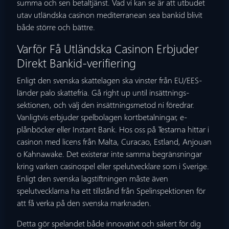
summa och sen betaltjänst. Vad vi kan se är att utbudet
utav utländska casinon mediterranean sea bankid blivit
både större och bättre.
Varför Få Utländska Casinon Erbjuder
Direkt Bankid-verifiering
Enligt den svenska skattelagen ska vinster från EU/EES-
länder palo skattefria. Gå right up until insättnings-
sektionen, och välj den insättningsmetod ni föredrar.
Vanligtvis erbjuder spelbolagen kortbetalningar, e-
plånböcker eller Instant Bank. Hos oss på Testarna hittar i
casinon med licens från Malta, Curacao, Estland, Anjouan
o Kahnawake. Det existerar inte samma begränsningar
kring varken casinospel eller spelutvecklare som i Sverige.
Enligt den svenska lagstiftningen måste även
spelutvecklarna ha ett tillstånd från Spelinspektionen för
att få verka på den svenska marknaden.
Detta gör spelandet både innovativt och säkert för dig