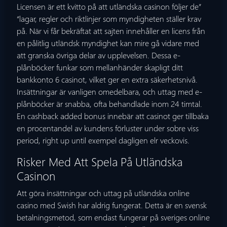
Licensen är ett kvitto på att utländska casinon följer de”
“lagar, regler och riktlinjer som myndigheten ställer krav
på. När vi får bekräftat att sajten innehåller en licens från
en pålitlig utländsk myndighet kan mire gå vidare med
att granska övriga delar av upplevelsen. Dessa e-
plånböcker funkar som mellanhänder skapligt ditt
bankkonto 6 casinot, vilket ger en extra säkerhetsnivå.
Insättningar är vanligen omedelbara, och uttag med e-
plånböcker är snabba, ofta behandlade inom 24 timtal.
En cashback added bonus innebär att casinot ger tillbaka
en procentandel av kundens förluster under sobre viss
period, right up until exempel dagligen elr veckovis.
Risker Med Att Spela På Utländska
Casinon
Att göra insättningar och uttag på utländska online
casino med Swish har aldrig fungerat. Detta är en svensk
betalningsmetod, som endast fungerar på sveriges online