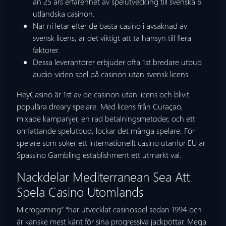
än 25 års erfarenhet av spelutveckling till svenska 6
utländska casinon.
När ni letar efter de bästa casino i avsaknad av
svensk licens, är det viktigt att ta hänsyn till flera
faktorer.
Dessa leverantörer erbjuder ofta 1st bredare utbud
audio-video spel på casinon utan svensk licens.
HeyCasino är 1st av de casinon utan licens och blivit
populära dreary spelare. Med licens från Curaçao,
mixade kampanjer, en rad betalningsmetoder, och ett
omfattande spelutbud, lockar det många spelare. För
spelare som söker ett internationellt casino utanför EU är
Spassino Gambling establishment ett utmärkt val.
Nackdelar Mediterranean Sea Att
Spela Casino Utomlands
Microgaming” “har utvecklat casinospel sedan 1994 och
är kanske mest känt för sina progressiva jackpottar. Mega