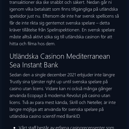
transaktioner ska ske snabbt och säkert. Nedan går ni
igenom vilka betalsätt som finns tillgängliga på utländska
spelsidor just nu. Eftersom de inte har svensk spellicens så
får de inte rikta sig gentemot svenska spelare – detta
kräver tillåtelse från Spelinspektionen. En svensk spelare
måste alltså aktivt söka sig till utländska casinon för att
hitta och filma hos dem.
Utländska Casinon Mediterranean
Sea Instant Bank
Sedan den a single december 2021 erbjuder inte längre
Trustly sina tjänster right up until svenska spelare på
casino utan licens. Vidare kan ni också många gånger
använda Ecopayz å moderna Revolut på casino utan
licens. Två av para mest kända, Skrill och Neteller, är inte
längre möjliga att använda för svenska spelare på
utländska casino scientif med BankID.
Vårt staff består av erfarna casinorecensenter som