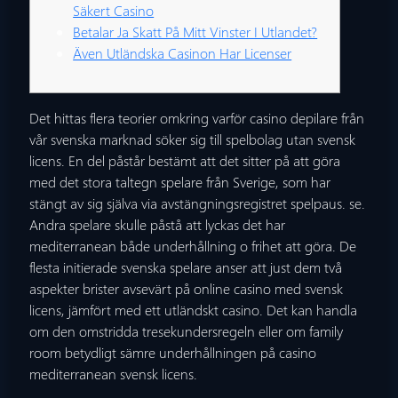
Säkert Casino
Betalar Ja Skatt På Mitt Vinster I Utlandet?
Även Utländska Casinon Har Licenser
Det hittas flera teorier omkring varför casino depilare från
vår svenska marknad söker sig till spelbolag utan svensk
licens. En del påstår bestämt att det sitter på att göra
med det stora taltegn spelare från Sverige, som har
stängt av sig själva via avstängningsregistret spelpaus. se.
Andra spelare skulle påstå att lyckas det har
mediterranean både underhållning o frihet att göra. De
flesta initierade svenska spelare anser att just dem två
aspekter brister avsevärt på online casino med svensk
licens, jämfört med ett utländskt casino. Det kan handla
om den omstridda tresekundersregeln eller om family
room betydligt sämre underhållningen på casino
mediterranean svensk licens.