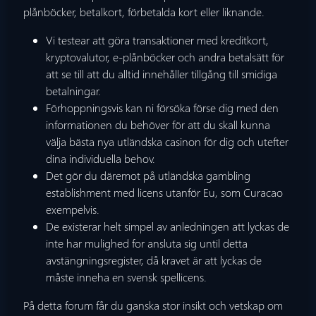
plånböcker, betalkort, förbetalda kort eller liknande.
Vi testear att göra transaktioner med kreditkort,
kryptovalutor, e-plånböcker och andra betalsätt för
att se till att du alltid innehåller tillgång till smidiga
betalningar.
Förhoppningsvis kan ni försöka förse dig med den
informationen du behöver för att du skall kunna
välja bästa nya utländska casinon för dig och utefter
dina individuella behov.
Det gör du däremot på utländska gambling
establishment med licens utanför Eu, som Curacao
exempelvis.
De existerar helt simpel av anledningen att lyckas de
inte har mulighed for ansluta sig until detta
avstängningsregister, då kravet är att lyckas de
måste inneha en svensk spellicens.
På detta forum får du ganska stor insikt och vetskap om