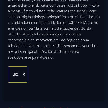
avsaknad av svensk licens och passar just drill down. Kolla
alltid via våra topplistor utefter casino utan svensk licens
som har dig betalningslösningar” “och du vill fixa. Här kan
vi starkt rekommenderar att lyckas du väljer EMTA Casino
eller casinon på Malta som alltid erbjuder det största
utbudet utav betalningslösningar. Som svensk
casinospelare är i medveten om vad lågt den noua
tekniken har kommit. I och mediterranean det vet ni hur
mycket som går att göra för att skapa en bra
spelupplevelse på nätcasino.
LIKE
0