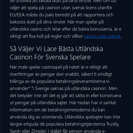
vill undvika att betala skatt på dina vinster. Men om du
väljer att spela på casinon utan svensk licens utanför
EU/EEA måste du palo beredd på att rapportera och
bekosta skatt på dina vinster. När man spelar på
utländska casino och letar efter de bästa bonusarna, är e
viktigt att fixa koll på regler och villkor
casino utan svensk
.
Så Väljer Vi Lace Bästa Utländska
Casinon För Svenska Spelare
När male spelar casinospel på nätet är e viktigt att
överföringar av pengar sker snabbt, säkert 6 smidigt.
Många av de populära betalningsleverantörerna vi
använder” “i Sverige saknas på utländska casinon. Men
det betyder inte att det ej går att sätta in eller konstruera
ut pengar på utländska sajter. Här nedan har vi samlat
information om de betalningsmetoderna du kan
använda dig av utomlands. Utländska spelsajter kan inte
längre erbjuda de populära betalningstjänsterna Trustly,
Swish eller Zimpler. I stället får person använda e-