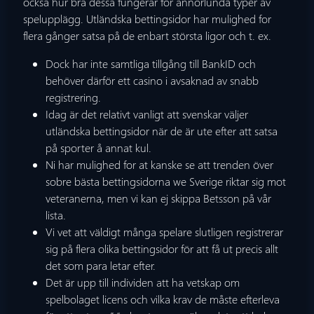
också hur bra dessa fungerar för annorlunda typer av
spelupplägg. Utländska bettingsidor har mulighed for
flera gånger satsa på de enbart största ligor och t. ex.
Dock har inte samtliga tillgång till BankID och
behöver därför ett casino i avsaknad av snabb
registrering.
Idag är det relativt vanligt att svenskar väljer
utländska bettingsidor när de är ute efter att satsa
på sporter å annat kul.
Ni har mulighed for at kanske se att trenden över
sobre bästa bettingsidorna we Sverige riktar sig mot
veteranerna, men vi kan ej skippa Betsson på vår
lista.
Vi vet att väldigt många spelare slutligen registrerar
sig på flera olika bettingsidor för att få ut precis allt
det som para letar efter.
Det är upp till individen att ha vetskap om
spelbolaget licens och vilka krav de måste efterleva