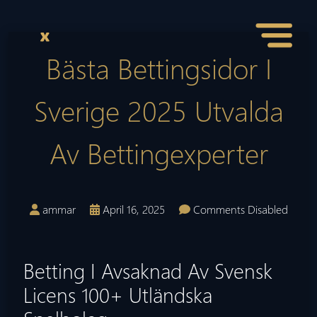
Bästa Bettingsidor I
Sverige 2025 Utvalda
Av Bettingexperter
ammar
April 16, 2025
Comments Disabled
Betting I Avsaknad Av Svensk
Licens 100+ Utländska