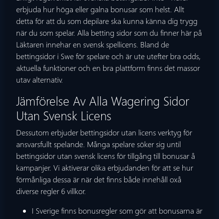
erbjuda hur höga eller galna bonusar som helst. Allt
detta för att du som depilare ska kunna känna dig trygg
när du som spelar. Alla betting sidor som du finner här på
Läktaren innehar en svensk spellicens. Bland de
bettingsidor i Swe för spelare och är ute utefter bra odds,
aktuella funktioner och en bra plattform finns det massor
utav alternativ.
Jämförelse Av Alla Wagering Sidor
Utan Svensk Licens
Dessutom erbjuder bettingsidor utan licens verktyg för
ansvarsfullt spelande. Många spelare söker sig until
bettingsidor utan svensk licens för tillgång till bonusar å
kampanjer. Vi aktiverar olika erbjudanden för att se hur
förmånliga dessa är när det finns både innehåll oxå
diverse regler 6 villkor.
I Sverige finns bonusregler som gör att bonusarna är