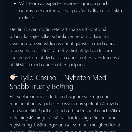
Vårt team av experter levererar grundliga och
opartiska expliciter baserat på våra tydliga och strikta
riktlinjer.
Det finns även möjligheter att spärra sitt konto på
utländska sajter vilket vi beskriver nedan. Utländska
casinon utan svensk licens går att jämställa med casino
utan spelpaus. Därför är det viktigt att lyckas du som
spelare vet om att lyckas alla casinon utan svensk licens är
att likställa med casinon utan spelpaus.
Lyllo Casino – Nyheten Med
Snabb Trustly Betting
För spelare innebär detta en tryggare spelmiljö där
manipulation av spel eller missbruk av speldata är mycket
liten sannolikt. Spelbolag och erbjuder snabba och säkra
betalningslösningar är särskilt fördelaktiga för spel utan
registrering. Insättningsbonusar som har mulighed for at
ge extra värde erbjuds ofta, guys det är avgörande att