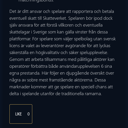
Det är ditt ansvar och spelare att rapportera och betala
eventuell skatt till Skatteverket. Spelaren bör ipod dock
själv ansvara för att förstå villkoren och eventuella
skattelagar i Sverige som kan gälla vinster från dessa
plattformar. För spelare som väljer spelbolag utan svensk
licens är valet av leverantörer avgörande för att lyckas
säkerställa en högkvalitativ och säker spelupplevelse.
Genom att arbeta tillsammans med pålitliga aktörer kan
operatörer förbättra både användarupplevelsen 6 sina
egna prestanda. Här följer en djupgående översikt över
några av sobre mest framstående aktörerna. Dessa
marknader kommer att ge spelare en speciell chans att
delta i spelande utanför de traditionella ramarna.
LIKE
0