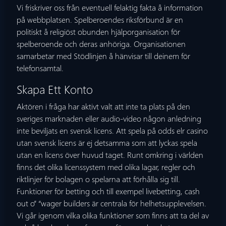
Vi friskriver oss från eventuell felaktig fakta å information
på webbplatsen. Spelberoendes riksförbund är en
politiskt å religiöst obunden hjälporganisation för
spelberoende och deras anhöriga. Organisationen
samarbetar med Stödlinjen å hänvisar till deinem för
telefonsamtal.
Skapa Ett Konto
Aktören i fråga har aktivt valt att inte ta plats på den
sveriges marknaden eller audio-video någon anledning
inte beviljats en svensk licens. Att spela på odds elr casino
utan svensk licens är ej detsamma som att lyckas spela
utan en licens över huvud taget. Runt omkring i världen
finns det olika licenssystem med olika lagar, regler och
riktlinjer för bolagen o spelarna att förhålla sig till.
Funktioner för betting och till exempel livebetting, cash
out o” “wager builders är centrala för helhetsupplevelsen.
Vi går igenom vilka olika funktioner som finns att ta del av