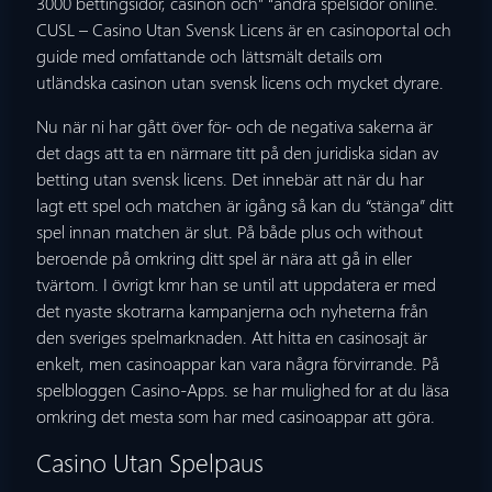
3000 bettingsidor, casinon och” “andra spelsidor online.
CUSL – Casino Utan Svensk Licens är en casinoportal och
guide med omfattande och lättsmält details om
utländska casinon utan svensk licens och mycket dyrare.
Nu när ni har gått över för- och de negativa sakerna är
det dags att ta en närmare titt på den juridiska sidan av
betting utan svensk licens. Det innebär att när du har
lagt ett spel och matchen är igång så kan du “stänga” ditt
spel innan matchen är slut. På både plus och without
beroende på omkring ditt spel är nära att gå in eller
tvärtom. I övrigt kmr han se until att uppdatera er med
det nyaste skotrarna kampanjerna och nyheterna från
den sveriges spelmarknaden. Att hitta en casinosajt är
enkelt, men casinoappar kan vara några förvirrande. På
spelbloggen Casino-Apps. se har mulighed for at du läsa
omkring det mesta som har med casinoappar att göra.
Casino Utan Spelpaus