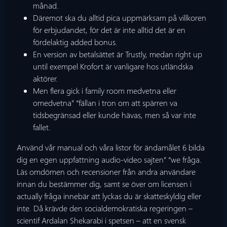
månad.
Däremot ska du alltid pica uppmärksam på villkoren
för erbjudandet, för det är inte alltid det är en
fördelaktig added bonus.
En version av betalsättet är Trustly, medan right up
until exempel Krofort är vanligare hos utländska
aktörer.
Men flera gick i family room medvetna eller
omedvetna” “fällan i tron om att spärren va
tidsbegränsad eller kunde hävas, men så var inte
fallet.
Använd vår manual och våra listor för ändamålet 6 bilda
dig en egen uppfattning audio-video sajten” “we fråga.
Läs omdömen och recensioner från andra användare
innan du bestämmer dig, samt se över om licensen i
actually fråga innebär att lyckas du är skatteskyldig eller
inte. Då krävde den socialdemokratiska regeringen –
scientif Ardalan Shekarabi i spetsen – att en svensk