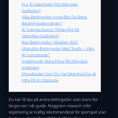
Hur Är Säkerheten På Utländska
Spelbolag?
Vilka Bettingsidor Innehåller De Bästa
Betalningsalternativen?
Är Sveriges Kronor Tillgängligt På
Utländska Spelbolag?
Bäst Bettingsidor I Mobilen 2025
Utländska Bettingsidor Med Trustly – Vilka
Är Licensierade?
Snabbguide: Börja Filma På Utländska
Spelbolag
Erbjudanden Som Du Har Mulighed For At
Hitta På En Oddssida
Du kan få tips på andra bettingsidor utan licens lite
längre ner i vår guide. Noggrann research inför
registrering är kraftig rekommenderat för sportspel utan