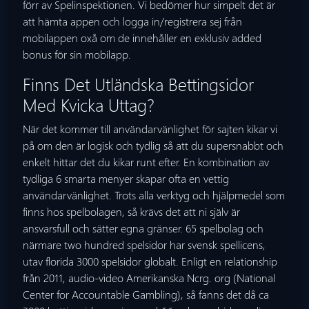
förr av Spelinspektionen. Vi bedömer hur simpelt det är
att hämta appen och logga in/registrera sej från
mobilappen oxå om de innehåller en exklusiv added
bonus för sin mobilapp.
Finns Det Utländska Bettingsidor
Med Kvicka Uttag?
När det kommer till användarvänlighet för sajten kikar vi
på om den är logisk och tydlig så att du supersnabbt och
enkelt hittar det du kikar runt efter. En kombination av
tydliga 6 smarta menyer skapar ofta en vettig
användarvänlighet. Trots alla verktyg och hjälpmedel som
finns hos spelbolagen, så krävs det att ni själv är
ansvarsfull och sätter egna gränser. 65 spelbolag och
närmare two hundred spelsidor har svensk spellicens,
utav florida 3000 spelsidor globalt. Enligt en relationship
från 2011, audio-video Amerikanska Ncrg. org (National
Center for Accountable Gambling), så fanns det då ca