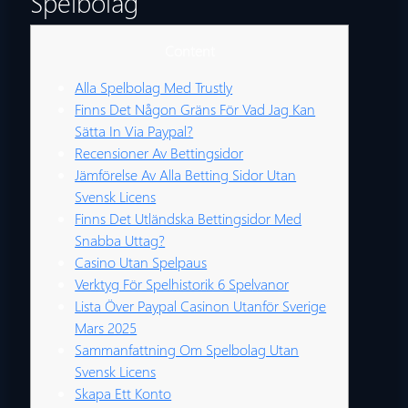
Spelbolag
Content
Alla Spelbolag Med Trustly
Finns Det Någon Gräns För Vad Jag Kan
Sätta In Via Paypal?
Recensioner Av Bettingsidor
Jämförelse Av Alla Betting Sidor Utan
Svensk Licens
Finns Det Utländska Bettingsidor Med
Snabba Uttag?
Casino Utan Spelpaus
Verktyg För Spelhistorik 6 Spelvanor
Lista Över Paypal Casinon Utanför Sverige
Mars 2025
Sammanfattning Om Spelbolag Utan
Svensk Licens
Skapa Ett Konto