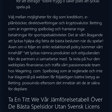
för att estrago” “sobre trygg o säker plats att lyckas
spela på.
Välj mellan möjligheter för dig som kreditkort, e-
plånböcker, direktöverföringar och kryptovalutor. Betting.
com är ingenting spelbolag och hanterar inga
betalningar för sportspelsaktiviteter. Det är vårt åtagande
att lyckas hjälpa dig fatta de bästa besluten när du spelar!
Även om vi följer en strikt redaktionell policy kommer vårt
innehåll” “att lyckas nämna produkter och erbjudanden
från de partners vi samarbetar med. Ta reda på hur den
webbplats finansieras och träffa vårt passionerade team
hos Wagering. com. Spelbolag som är reglerade och inte
har klagomål på webben får följaktligen bättre betyg av
Betting. possuindo eftersom det innebär att de är säkra
för depilare.
Ta En Titt We Vår Jämförelsetabell Över
De Bästa Spelsidor Utan Svensk Licens