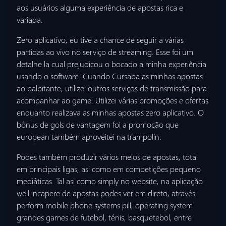
aos usuários alguma experiência de apostas rica e
variada.
Zero aplicativo, eu tive a chance de seguir a várias
partidas ao vivo no serviço de streaming. Esse foi um
detalhe la cual prejudicou o bocado a minha experiência
usando o software. Cuando Cursaba as minhas apostas
ao palpitante, utilizei outros serviços de transmissão para
acompanhar ao game. Utilizei várias promoções e ofertas
enquanto realizava as minhas apostas zero aplicativo. O
bônus de gols de vantagem foi a promoção que
european também aproveitei na trampolín.
Podes também produzir vários meios de apostas, total
em principais ligas, asi como em competições pequeno
mediáticas. Tal asi como simply no website, na aplicação
weil incapere de apostas podes ver em direto, através
perform mobile phone systems pill, operating system
grandes games de futebol, ténis, basquetebol, entre