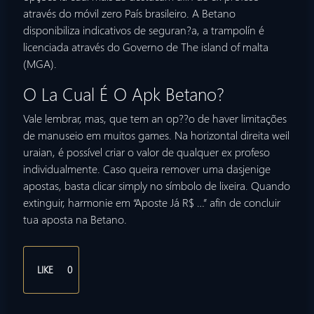
através do móvil zero País brasileiro. A Betano
disponibiliza indicativos de seguran?a, a trampolín é
licenciada através do Governo de The island of malta
(MGA).
O La Cual É O Apk Betano?
Vale lembrar, mas, que tem an op??o de haver limitações
de manuseio em muitos games. Na horizontal direita weil
uraian, é possível criar o valor de qualquer ex profeso
individualmente. Caso queira remover uma dasjenige
apostas, basta clicar simply no símbolo de lixeira. Quando
extinguir, harmonie em “Aposte Já R$ …” afin de concluir
tua aposta na Betano.
LIKE
0