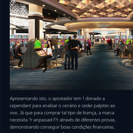
Apresentando isto, o apostador tem 1 donado a
cependant para analisar o cenário e ceder palpites ao
vivo. Já que para comprar tal tipo de licença, a marca
necessita ?r anpassad f?r através de diferentes provas,
demonstrando conseguir boas condições financeiras,