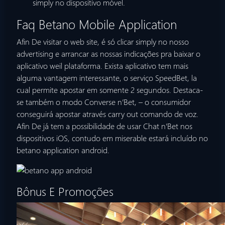
simply no dispositivo móvel.
Faq Betano Mobile Application
Afin De visitar o web site, é só clicar simply no nosso
advertising e arrancar as nossas indicações pra baixar o
aplicativo weil plataforma. Exista aplicativo tem mais
alguma vantagem interessante, o serviço SpeedBet, la
cual permite apostar em somente 2 segundos. Destaca-
se também o modo Converse n’Bet, – o consumidor
conseguirá apostar através carry out comando de voz.
Afin De já tem a possibilidade de usar Chat n’Bet nos
dispositivos iOS, contudo em miserable estará incluído no
betano application android.
Bônus E Promoções