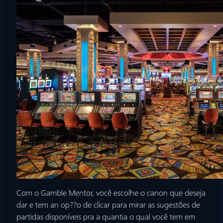
Com o Gamble Mentor, você escolhe o canon que deseja
dar e tem an op??o de clicar para mirar as sugestões de
partidas disponíveis pra a quantia o qual você tem em