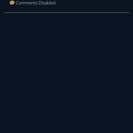
Comments Disabled