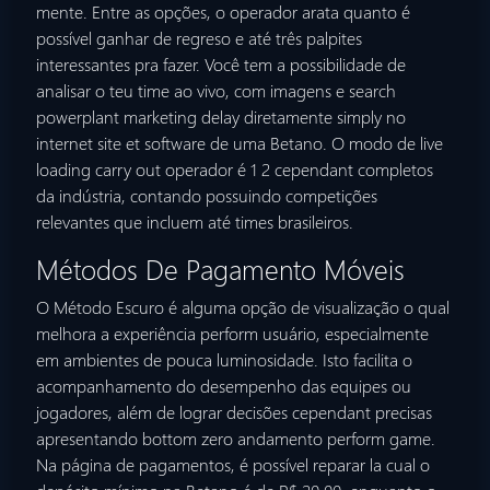
mente. Entre as opções, o operador arata quanto é
possível ganhar de regreso e até três palpites
interessantes pra fazer. Você tem a possibilidade de
analisar o teu time ao vivo, com imagens e search
powerplant marketing delay diretamente simply no
internet site et software de uma Betano. O modo de live
loading carry out operador é 1 2 cependant completos
da indústria, contando possuindo competições
relevantes que incluem até times brasileiros.
Métodos De Pagamento Móveis
O Método Escuro é alguma opção de visualização o qual
melhora a experiência perform usuário, especialmente
em ambientes de pouca luminosidade. Isto facilita o
acompanhamento do desempenho das equipes ou
jogadores, além de lograr decisões cependant precisas
apresentando bottom zero andamento perform game.
Na página de pagamentos, é possível reparar la cual o