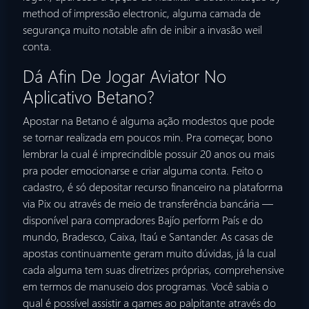
method of impressão electronic, alguma camada de
segurança muito notable afin de inibir a invasão weil
conta.
Dá Afin De Jogar Aviator No
Aplicativo Betano?
Apostar na Betano é alguma ação modestos que pode
se tornar realizada em poucos min. Pra começar, bono
lembrar la cual é imprecindible possuir 20 anos ou mais
pra poder emocionarse e criar alguma conta. Feito o
cadastro, é só depositar recurso financeiro na plataforma
via Pix ou através de meio de transferência bancária —
disponível para compradores Bajío perform País e do
mundo, Bradesco, Caixa, Itaú e Santander. As casas de
apostas continuamente geram muito dúvidas, já la cual
cada alguma tem suas diretrizes próprias, comprehensive
em termos de manuseio dos programas. Você sabia o
qual é possível assistir a games ao palpitante através do