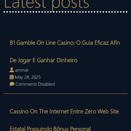
Latest posts
B1 Gamble On Line Casino: O Guia Eficaz Afin
De Jogar E Ganhar Dinheiro
ammar
May 28, 2025
Comments Disabled
Cassino On The Internet Entre Zero Web Site
Estatal Possuindo Bônus Personal