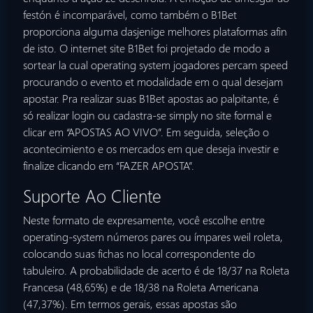
festón é incomparável, como também o B1Bet
proporciona alguma dasjenige melhores plataformas afin
de isto. O internet site B1Bet foi projetado de modo a
sortear la cual operating system jogadores percam speed
procurando o evento et modalidade em o qual desejam
apostar. Pra realizar suas B1Bet apostas ao palpitante, é
só realizar login ou cadastra-se simply no site formal e
clicar em “APOSTAS AO VIVO”. Em seguida, seleção o
acontecimiento e os mercados em que deseja investir e
finalize clicando em “FAZER APOSTA”.
Suporte Ao Cliente
Neste formato de expresamente, você escolhe entre
operating-system números pares ou ímpares weil roleta,
colocando suas fichas no local correspondente do
tabuleiro. A probabilidade de acerto é de 18/37 na Roleta
Francesa (48,65%) e de 18/38 na Roleta Americana
(47,37%). Em termos gerais, essas apostas são