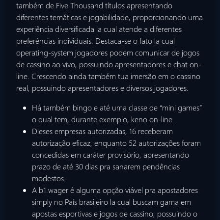
também de Five Thousand títulos apresentando
diferentes temáticas e jogabilidade, proporcionando uma
experiência diversificada la cual atende a diferentes
preferências individuais. Destaca-se o fato la cual
operating-system jogadores podem comunicar de jogos
de cassino ao vivo, possuindo apresentadores e chat on-
line. Crescendo ainda também tua imersão em o cassino
real, possuindo apresentadores e diversos jogadores.
Há também bingo e até uma classe de “mini games”
o qual tem, durante exemplo, keno on-line.
Dieses empresas autorizadas, 16 receberam
autorização eficaz, enquanto 52 autorizações foram
concedidas em caráter provisório, apresentando
prazo de até 30 dias pra sanarem pendências
modestos.
A b1.wager é alguma opção viável pra apostadores
simply no País brasileiro la cual buscam gama em
apostas esportivas e jogos de cassino, possuindo o