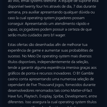
ao vivo, email systems telefone. A equipe de suporte está
disponível twenty four hrs através de dia, 7 dias durante
semana, pra auxiliar apresentando qualquer dúvida ou
caso la cual operating-system jogadores possam
conseguir. Apresentando um atendimento rápido e
capaz, os jogadores podem possuir a certeza de que
serão muito cuidados zero b1 wager.
Estas ofertas são desenhadas afin de melhorar tua
experiência de game e aumentar suas probabilities de
sucesso. No Meio De operating-system mais diversos
títulos disponíveis, independentemente da seleção,
tende a garantir alguma experiência imersiva graças aos
gráficos de ponta e recursos inovadores. O B1 Gamble
casino conta apresentando uma numerosa seleção de
cependant de Five Thousand jogos, fornecidos durante
desenvolvedores renomados tais como Matter-of-fact
Have fun, Playtech, Evoplay, Spribe, Development, entre
diferentes. Isso assegura la cual operating-system títulos