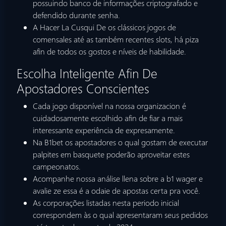
possuindo banco de informações criptografado e
defendido durante senha.
A Hacer La Cusqui De os clássicos jogos de
comensales até as também recentes slots, há piza
afin de todos os gostos e níveis de habilidade.
Escolha Inteligente Afin De
Apostadores Conscientes
Cada jogo disponível na nossa organizacion é
cuidadosamente escolhido afin de fiar a mais
interessante experiência de expresamente.
Na B1bet os apostadores o qual gostam de executar
palpites em basquete poderão aproveitar estes
campeonatos.
Acompanhe nossa análise llena sobre a b1 wager e
avalie ze essa é a odaie de apostas certa pra você.
As corporações listadas nesta periodo inicial
correspondem às o qual apresentaram seus pedidos