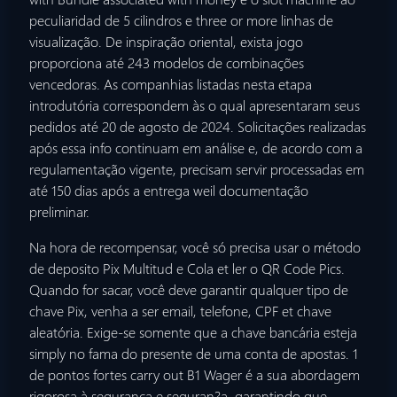
peculiaridad de 5 cilindros e three or more linhas de
visualização. De inspiração oriental, exista jogo
proporciona até 243 modelos de combinações
vencedoras. As companhias listadas nesta etapa
introdutória correspondem às o qual apresentaram seus
pedidos até 20 de agosto de 2024. Solicitações realizadas
após essa info continuam em análise e, de acordo com a
regulamentação vigente, precisam servir processadas em
até 150 dias após a entrega weil documentação
preliminar.
Na hora de recompensar, você só precisa usar o método
de deposito Pix Multitud e Cola et ler o QR Code Pics.
Quando for sacar, você deve garantir qualquer tipo de
chave Pix, venha a ser email, telefone, CPF et chave
aleatória. Exige-se somente que a chave bancária esteja
simply no fama do presente de uma conta de apostas. 1
de pontos fortes carry out B1 Wager é a sua abordagem
rigorosa à segurança e seguran?a, garantindo que