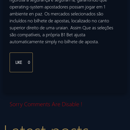
operating-system apostadores possam jogar em 1
ambiente en paz. Os mercados selecionados são
incluídos no bilhete de apostas, localizado no canto
superior direito de uma uraian. Assim Que as seleções
são compatíveis, a própria B1 Bet ajusta
automaticamente simply no bilhete de aposta.
LIKE
0
Sorry Comments Are Disable !