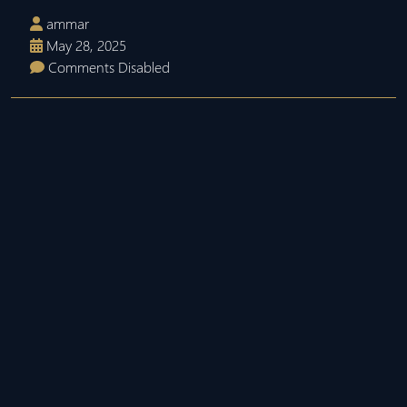
ammar
May 28, 2025
Comments Disabled