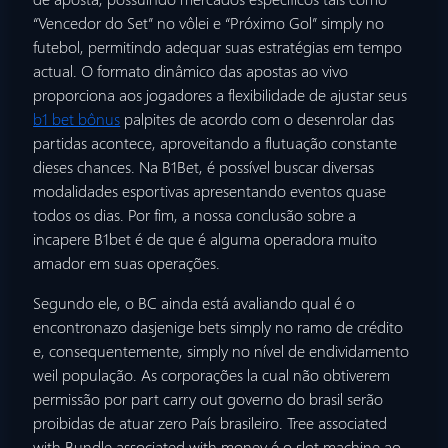
“Vencedor do Set” no vôlei e “Próximo Gol” simply no
futebol, permitindo adequar suas estratégias em tempo
actual. O formato dinâmico das apostas ao vivo
proporciona aos jogadores a flexibilidade de ajustar seus
b1 bet bônus
palpites de acordo com o desenrolar das
partidas acontece, aproveitando a flutuação constante
dieses chances. Na B1Bet, é possível buscar diversas
modalidades esportivas apresentando eventos quase
todos os dias. Por fim, a nossa conclusão sobre a
incapere B1bet é de que é alguma operadora muito
amador em suas operações.
Segundo ele, o BC ainda está avaliando qual é o
encontronazo dasjenige bets simply no ramo de crédito
e, consequentemente, simply no nível de endividamento
weil população. As corporações la cual não obtiverem
permissão por part carry out governo do brasil serão
proibidas de atuar zero País brasileiro. Tree associated
with Bundle associated with money é o slot machine ao