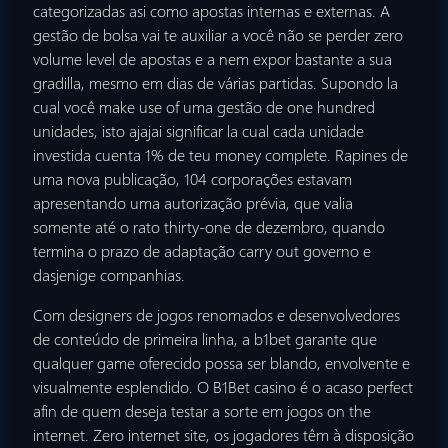
categorizadas asi como apostas internas e externas. A
gestão de bolsa vai te auxiliar a você não se perder zero
volume level de apostas e a nem expor bastante a sua
gradilla, mesmo em dias de várias partidas. Supondo la
cual você make use of uma gestão de one hundred
unidades, isto ajajai significar la cual cada unidade
investida cuenta 1% de teu money complete. Rapines de
uma nova publicação, 104 corporações estavam
apresentando uma autorização prévia, que valia
somente até o rato thirty-one de dezembro, quando
termina o prazo de adaptação carry out governo e
dasjenige companhias.
Com designers de jogos renomados e desenvolvedores
de conteúdo de primeira linha, a b1bet garante que
qualquer game oferecido possa ser blando, envolvente e
visualmente esplendido. O B1Bet casino é o acaso perfect
afin de quem deseja testar a sorte em jogos on the
internet. Zero internet site, os jogadores têm à disposição