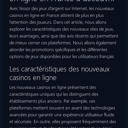
Avec l’essor des jeux d’argent sur Internet, les nouveaux
casinos en ligne en France attirent de plus en plus
l’attention des joueurs. Dans cet article, nous allons
explorer les caractéristiques des nouveaux sites de jeux,
leurs avantages, ainsi que des avis récents qui permettent
de mieux cerner ces plateformes. Nous allons également
aborder les promotions spécifiques et les différentes
options de jeux disponibles pour les utilisateurs français.
Les caractéristiques des nouveaux
casinos en ligne
Les nouveaux casinos en ligne présentent des
caractéristiques uniques qui les distinguent des
établissements plus anciens. Par exemple, ces
plateformes mettent souvent en avant des technologies
avancées pour garantir une expérience utilisateur fluide
et sécurisée. En outre, elles proposent fréquemment des