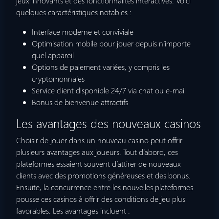
jeux innovants et des fonctionnalités interactives. Voici
quelques caractéristiques notables :
Interface moderne et conviviale
Optimisation mobile pour jouer depuis n’importe
quel appareil
Options de paiement variées, y compris les
cryptomonnaies
Service client disponible 24/7 via chat ou e-mail
Bonus de bienvenue attractifs
Les avantages des nouveaux casinos
Choisir de jouer dans un nouveau casino peut offrir
plusieurs avantages aux joueurs. Tout d’abord, ces
plateformes essaient souvent d’attirer de nouveaux
clients avec des promotions généreuses et des bonus.
Ensuite, la concurrence entre les nouvelles plateformes
pousse ces casinos à offrir des conditions de jeu plus
favorables. Les avantages incluent :