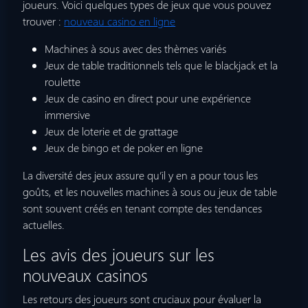
joueurs. Voici quelques types de jeux que vous pouvez
trouver :
nouveau casino en ligne
Machines à sous avec des thèmes variés
Jeux de table traditionnels tels que le blackjack et la
roulette
Jeux de casino en direct pour une expérience
immersive
Jeux de loterie et de grattage
Jeux de bingo et de poker en ligne
La diversité des jeux assure qu’il y en a pour tous les
goûts, et les nouvelles machines à sous ou jeux de table
sont souvent créés en tenant compte des tendances
actuelles.
Les avis des joueurs sur les
nouveaux casinos
Les retours des joueurs sont cruciaux pour évaluer la