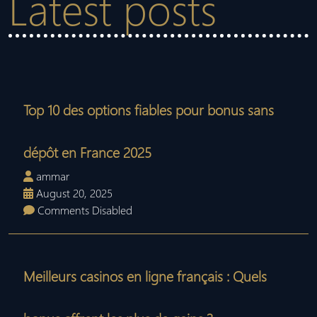
Latest posts
Top 10 des options fiables pour bonus sans
dépôt en France 2025
ammar
August 20, 2025
Comments Disabled
Meilleurs casinos en ligne français : Quels