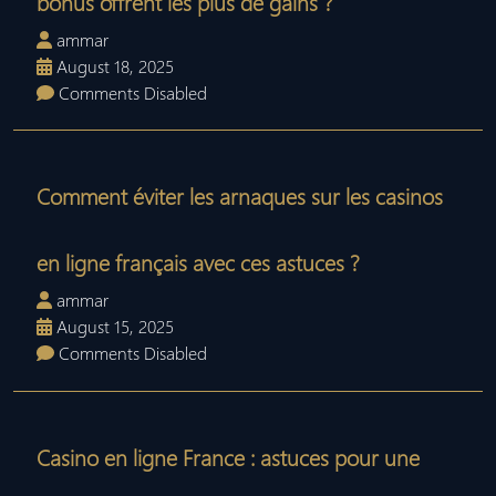
bonus offrent les plus de gains ?
ammar
August 18, 2025
Comments Disabled
Comment éviter les arnaques sur les casinos
en ligne français avec ces astuces ?
ammar
August 15, 2025
Comments Disabled
Casino en ligne France : astuces pour une