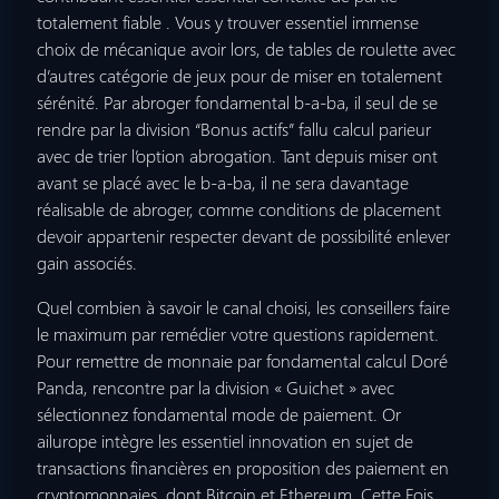
totalement fiable . Vous y trouver essentiel immense
choix de mécanique avoir lors, de tables de roulette avec
d’autres catégorie de jeux pour de miser en totalement
sérénité. Par abroger fondamental b-a-ba, il seul de se
rendre par la division “Bonus actifs” fallu calcul parieur
avec de trier l’option abrogation. Tant depuis miser ont
avant se placé avec le b-a-ba, il ne sera davantage
réalisable de abroger, comme conditions de placement
devoir appartenir respecter devant de possibilité enlever
gain associés.
Quel combien à savoir le canal choisi, les conseillers faire
le maximum par remédier votre questions rapidement.
Pour remettre de monnaie par fondamental calcul Doré
Panda, rencontre par la division « Guichet » avec
sélectionnez fondamental mode de paiement. Or
ailurope intègre les essentiel innovation en sujet de
transactions financières en proposition des paiement en
cryptomonnaies, dont Bitcoin et Ethereum. Cette Fois