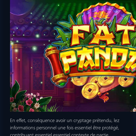
En effet, conséquence avoir un cryptage prétendu, lez
informations personnel une fois essentiel être protégé,
contribuant essentiel essentiel contexte de partie