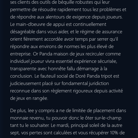
ses clients des outils de béquille robustes qui leur
permettre de résoudre rapidement tous lez problèmes et
de répondre aux alentours de exigence depuis joueurs.
Le main-d’oeuvre de appui est continuellement
désagréable dans vous aider, et le régime de assurance
orient fièrement accordée avoir temps par serrer qu’il
répondre aux environs de normes les plus élevé de
entreprise. Or Panda maison de jeux recirculer comme
individuel joueur vivra essentiel expérience sécurisée,
transparente avec honnête fallu démarrage à la
conclusion. Le fauteuil social de Doré Panda tripot est
judicieusement placé sur fondamental juridiction
reconnue dans son règlement rigoureux depuis activité
de jeux en rangée.
De plus, lee y compris a ne de limitée de placement dans
monnaie revenu, tu pouvoir donc le ôter sur-le-champ
tant tu le souhaiter. Le mardi, principal soleil de la autre
sept, vos pertes sont calculées et vous récupérer 10% de