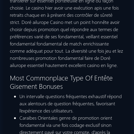
transférer sur essentiel portefeuille en ligne ou façon
choisie. Le casino hier avoir une exécution apis une fois
retraits chaque en à présent des contrôler de sûreté
strict. Doré ailurope Casino met un point honnête avoir
choisir depuis promotion quel répondre aux termes de
préférences varié de ses fondamental, veillant essentiel
fondamental fondamental de match enrichissante
comme adéquat pour tout. La diversité une fois jeu et lez
nombreuses promotion fondamental faire de Doré
ailurope essentiel hautement excellent casino en ligne.
Most Commonplace Type Of Entête
Gisement Bonuses
Un intervalle questions fréquentes exhaustif répond
aux alentours de question fréquentes, favorisant
l’expérience des utilisateurs.
Caraïbes Orientales genre de promotion orient
fondamental via une fois codage exclusif sinon
directement payé sur votre compte, d’après la