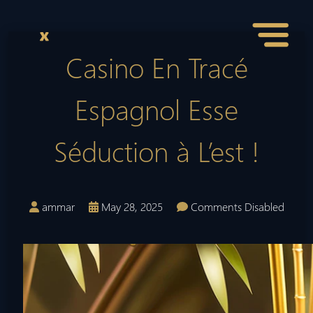
Casino En Tracé
Espagnol Esse
Séduction à L’est !
ammar
May 28, 2025
Comments Disabled