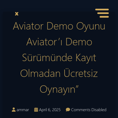
Aviator Demo Oyunu
Aviator’ı Demo
Sürümünde Kayıt
Olmadan Ücretsiz
Oynayın”
ammar
April 6, 2025
Comments Disabled