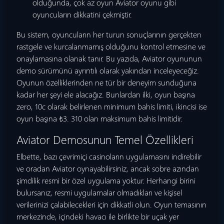
olduğunda, çok az oyun Aviator oyunu gibi
oyuncuların dikkatini çekmiştir.
Bu sistem, oyuncuların her turun sonuçlarının gerçekten
rastgele ve kurcalanmamış olduğunu kontrol etmesine ve
onaylamasına olanak tanır. Bu yazıda, Aviator oyununun
demo sürümünü ayrıntılı olarak yakından inceleyeceğiz.
Oyunun özelliklerinden ne tür bir deneyim sunduğuna
kadar her şeyi ele alacağız. Bunlardan ilki, oyun başına
zero, 10c olarak belirlenen minimum bahis limiti, ikincisi ise
oyun başına ₺3. 310 olan maksimum bahis limitidir.
Aviator Demosunun Temel Özellikleri
Elbette, bazı çevrimiçi casinoların uygulamasını indirebilir
ve oradan Aviator oynayabilirsiniz, ancak sobre azından
şimdilik resmi bir özel uygulama yoktur. Herhangi birini
bulursanız, resmi uygulamalar olmadıkları ve kişisel
verilerinizi çalabilecekleri için dikkatli olun. Oyun temasının
merkezinde, içindeki havacı ile birlikte bir uçak yer