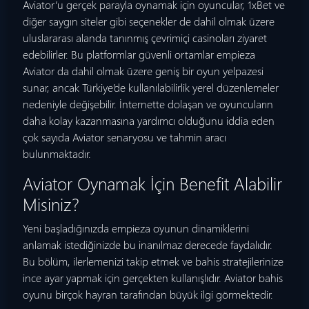
Aviator’u gerçek parayla oynamak için oyuncular, 1xBet ve
diğer saygın siteler gibi seçenekler de dahil olmak üzere
uluslararası alanda tanınmış çevrimiçi casinoları ziyaret
edebilirler. Bu platformlar güvenli ortamlar empieza
Aviator da dahil olmak üzere geniş bir oyun yelpazesi
sunar, ancak Türkiye’de kullanılabilirlik yerel düzenlemeler
nedeniyle değişebilir. İnternette dolaşan ve oyuncuların
daha kolay kazanmasına yardımcı olduğunu iddia eden
çok sayıda Aviator senaryosu ve tahmin aracı
bulunmaktadır.
Aviator Oynamak İçin Benefit Alabilir
Misiniz?
Yeni başladığınızda empieza oyunun dinamiklerini
anlamak istediğinizde bu inanılmaz derecede faydalıdır.
Bu bölüm, ilerlemenizi takip etmek ve bahis stratejilerinize
ince ayar yapmak için gerçekten kullanışlıdır. Aviator bahis
oyunu birçok hayran tarafından büyük ilgi görmektedir.