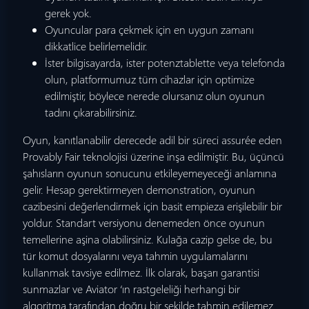
gerek yok.
Oyuncular para çekmek için en uygun zamanı
dikkatlice belirlemelidir.
İster bilgisayarda, ister potenztablette veya telefonda
olun, platformumuz tüm cihazlar için optimize
edilmiştir, böylece nerede olursanız olun oyunun
tadını çıkarabilirsiniz.
Oyun, kanıtlanabilir derecede adil bir süreci assurée eden
Provably Fair teknolojisi üzerine inşa edilmiştir. Bu, üçüncü
şahısların oyunun sonucunu etkileyemeyeceği anlamına
gelir. Hesap gerektirmeyen demonstration, oyunun
cazibesini değerlendirmek için basit empieza erişilebilir bir
yoldur. Standart versiyonu denemeden önce oyunun
temellerine aşina olabilirsiniz. Kulağa cazip gelse de, bu
tür komut dosyalarını veya tahmin uygulamalarını
kullanmak tavsiye edilmez. İlk olarak, başarı garantisi
sunmazlar ve Aviator ‘ın rastgeleliği herhangi bir
algoritma tarafından doğru bir şekilde tahmin edilemez.