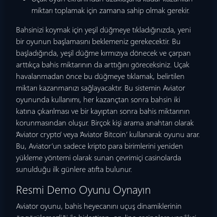
miktarı toplamak için zamana sahip olmak gerekir.
Bahsinizi koymak için yeşil düğmeye tıkladığınızda, yeni
bir oyunun başlamasını beklemeniz gerekecektir. Bu
başladığında, yeşil düğme kırmızıya dönecek ve çarpan
arttıkça bahis miktarının da arttığını göreceksiniz. Uçak
havalanmadan önce bu düğmeye tıklamak, belirtilen
miktarı kazanmanızı sağlayacaktır. Bu sistemin Aviator
oyununda kullanımı, her kazançtan sonra bahsin iki
katına çıkarılması ve bir kayıptan sonra bahis miktarının
korunmasından oluşur. Birçok kişi arama anahtarı olarak
‘Aviator crypto’ veya ‘Aviator Bitcoin’ kullanarak oyunu arar.
Bu, Aviator’un sadece kripto para birimlerini yeniden
yükleme yöntemi olarak sunan çevrimiçi casinolarda
sunulduğu ilk günlere atıfta bulunur.
Resmi Demo Oyunu Oynayın
Aviator oyunu, bahis heyecanını uçuş dinamiklerinin