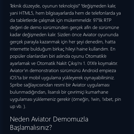
Teknik düzeyde, oyunun teknolojisi” “değişmeden kalır,
yani HTML5, hem bilgisayarlarda hem de telefonlarda ya
da tabletlerde çalışmak için mükemmeldir. 97’lik RTP
değeri de demo sürümünden gerçek afin de sürümüne
kadar değişmeden kalır. Sizden önce Aviator oyununda
gerçek parayla kazanmak için her şeyi denedim, hatta
internette bulduğum birkaç hileyi haine kullandım. En
popüler olanlardan biri aslında oyunu Otomatik’e
ayarlamak ve Otomatik Nakit Çıkışı’nı 1. 01X’e koymaktır.
Aviator’ın demonstration sürümünü Android empieza
iOS’ta bir mobil uygulama yükleyerek oynayabilirsiniz.
Spribe sağlayıcısından resmi bir Aviator uygulaması
bulunmadığından, lisanslı bir çevrimiçi kumarhane
uygulaması yüklemeniz gerekir (örneğin, 1win, 1xbet, pin
up vb. ).
Neden Aviator Demomuzla
Başlamalısınız?