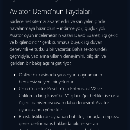
Aviator Demo’nun Faydaları
Sadece net sitemizi ziyaret edin ve saniyeler içinde
havalanmaya hazır olun – indirme yok, güçlük yok.
Aviator oyun incelemesinin yazarı David Suarez, ilgi çekici
ve bilgilendirici” “içerik sunmaya büyük ilgi duyan
deneyimli ve tutkulu bir yazardır. Bahis sektöründeki
geçmişiyle, yazılarına yılların deneyimini, bilgisini ve
içeriden bir bakış açısını getiriyor.
Online bir casinoda şans oyunu oynamanın
benzersiz ve yeni bir yoludur.
Coin Collector Reset, Coin Enthusiast V2 ve
California king KashOut V1 gibi diğer betikler ise orta
ölçekli bahisler oynayan daha deneyimli Aviator
oyuncularına yöneliktir.
Bu istatistiklerde oynanan bahisler, sonuçlar empieza
genel performans hakkında bilgiler yer alır.