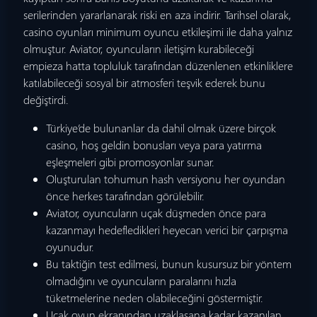
serilerinden yararlanarak riski en aza indirir. Tarihsel olarak,
casino oyunları minimum oyuncu etkileşimi ile daha yalnız
olmuştur. Aviator, oyuncuların iletişim kurabileceği
empieza hatta topluluk tarafından düzenlenen etkinliklere
katılabileceği sosyal bir atmosferi teşvik ederek bunu
değiştirdi.
Türkiye’de bulunanlar da dahil olmak üzere birçok
casino, hoş geldin bonusları veya para yatırma
eşleşmeleri gibi promosyonlar sunar.
Oluşturulan tohumun hash versiyonu her oyundan
önce herkes tarafından görülebilir.
Aviator, oyuncuların uçak düşmeden önce para
kazanmayı hedefledikleri heyecan verici bir çarpışma
oyunudur.
Bu taktiğin test edilmesi, bunun kusursuz bir yöntem
olmadığını ve oyuncuların paralarını hızla
tüketmelerine neden olabileceğini göstermiştir.
Uçak oyun ekranından uzaklaşana kadar kazanılan