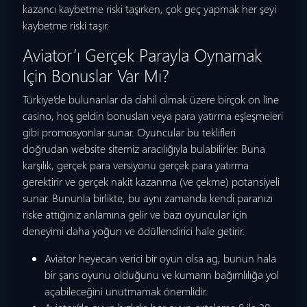
kazancı kaybetme riski taşırken, çok geç yapmak her şeyi
kaybetme riski taşır.
Aviator’ı Gerçek Parayla Oynamak
Için Bonuslar Var Mı?
Türkiye’de bulunanlar da dahil olmak üzere birçok on line
casino, hoş geldin bonusları veya para yatırma eşleşmeleri
gibi promosyonlar sunar. Oyuncular bu teklifleri
doğrudan website sitemiz aracılığıyla bulabilirler. Buna
karşılık, gerçek para versiyonu gerçek para yatırma
gerektirir ve gerçek nakit kazanma (ve çekme) potansiyeli
sunar. Bununla birlikte, bu aynı zamanda kendi paranızı
riske attığınız anlamına gelir ve bazı oyuncular için
deneyimi daha yoğun ve ödüllendirici hale getirir.
Aviator heyecan verici bir oyun olsa ag, bunun hala
bir şans oyunu olduğunu ve kumarın bağımlılığa yol
açabileceğini unutmamak önemlidir.