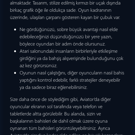
almaktadır. Tasarım, stilize edilmiş kırmızı bir uçak dışında
birkaç grafik öğe ile oldukça sade. Oyun kadranının
üzerinde, ulaşılan çarpanı gösteren kayan bir çubuk var.
Ne gördüğünüzü, sobre büyük avantajı nasıl elde
edebileceğinizi düşündüğünüzü bir yere yazın,
böylece oyundan bir adım önde olursunuz.
Atari salonundaki insanların birbirleriyle etkileşime
girdiğini ya da bahşiş alışverişinde bulunduğunu çok
az kez görürsünüz.
Oyunun nasıl çalıştığını, diğer oyuncuların nasıl bahis
yaptığını kontrol edebilir, farklı stratejiler deneyebilir
ya da sadece biraz eğlenebilirsiniz.
Size daha önce de söylediğim gibi, Aviator’da diğer
oyuncular ekranın sol tarafında veya telefon ve
tabletlerde altta görülebilir. Bu alanda, sizin ve
başkalarının bahisleri de dahil olmak üzere oyuna
oynanan tüm bahisleri görüntüleyebilirsiniz. Ayrıca