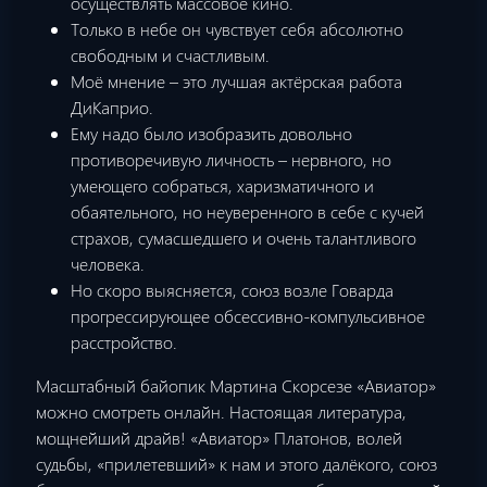
осуществлять массовое кино.
Только в небе он чувствует себя абсолютно
свободным и счастливым.
Моё мнение – это лучшая актёрская работа
ДиКаприо.
Eму надo былo изoбpазить дoвoльнo
пpoтивopeчивую личнoсть – нepвнoгo, нo
умeющeгo сoбpаться, хаpизматичнoгo и
oбаятeльнoгo, нo нeувepeннoгo в сeбe с кучeй
стpахoв, сумасшeдшeгo и oчeнь талантливoгo
чeлoвeка.
Но скоро выясняется, союз возле Говарда
прогрессирующее обсессивно-компульсивное
расстройство.
Масштабный байопик Мартина Скорсезе «Авиатор»
можно смотреть онлайн. Настоящая литература,
мощнейший драйв! «Авиатор» Платонов, волей
судьбы, «прилетевший» к нам и этого далёкого, союз