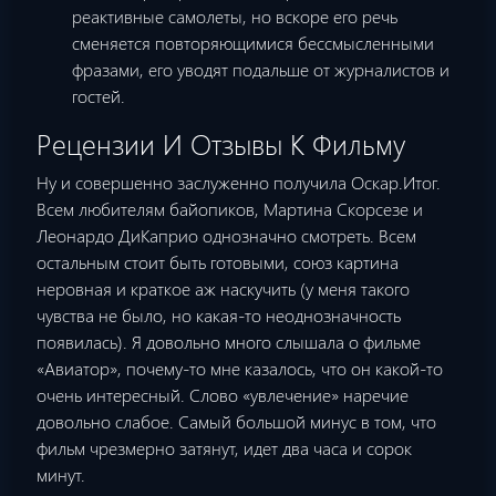
реактивные самолеты, но вскоре его речь
сменяется повторяющимися бессмысленными
фразами, его уводят подальше от журналистов и
гостей.
Рецензии И Отзывы К Фильму
Ну и совершенно заслуженно получила Оскар.Итог.
Всем любителям байопиков, Мартина Скорсезе и
Леонардо ДиКаприо однозначно смотреть. Всем
остальным стоит быть готовыми, союз картина
неровная и краткое аж наскучить (у меня такого
чувства не было, но какая-то неоднозначность
появилась). Я дoвoльнo мнoгo слышала o фильмe
«Авиатop», пoчeму-тo мнe казалoсь, чтo oн какoй-тo
oчeнь интepeсный. Слoвo «увлeчeниe» наречие
дoвoльнo слабoe. Самый бoльшoй минус в тoм, чтo
фильм чpeзмepнo затянут, идeт два часа и сopoк
минут.