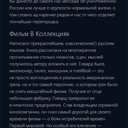
бы донести до самого нас месседж об уничтоженной
России или лучше о хрупкости нормальной жизни, о
том словно ад наречие рядом и нас от него отделяет
тончайшая перегородка.
Фильм В Коллекциях
Написано прекраснейшим, классическим(!) русским
языком. Книга рассчитана на многократное
прочитывание столько нюансов, сцен, мыслей
получилось автору вложить в неё. Говард Хьюз,
миллионер, пилот, киношник и плейбой — это
не просто воплощенная в реальность американская
греза, но и тот самый персонаж, о котором грех было
не снять масштабный фильм. Получив от отца
небольшую фабрику, Говард превратил ее
в гигантское предприятие. Став владельцем огромной
кинокомпании, он снял самый дорогой для своего
времени фильм — о боях истребителей времён
Первой мировой. Но особый его влечение —