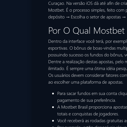
Curaçao. Na versão iOS dá até afin de cri
Mostbet. É o processo simples, feito com
depósito → Escolha o setor de apostas →
Por O Qual Mostbet
Dentro da interface você terá, por exempl
esportivas. O bônus de boas-vindas multip
possuindo sucesso os fundos do bônus, v
Dentre a realização destas apostas, pelo
ilimitado. É sempre uma ótima idéia pesqu
Os usuários devem considerar fatores co
ao escolher uma plataforma de apostas.
Para sacar fundos em sua conta cliqu
pagamento de sua preferência.
A Mostbet Brasil proporciona apostas
totais e conquistas de jogadores.
Você receberá as rodadas gratuitas a