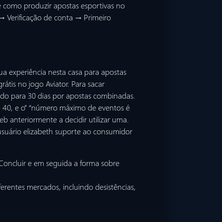
de como produzir apostas esportivas no
→ Verificação de conta → Primeiro
ua experiência nesta casa para apostas
átis no jogo Aviator. Para sacar
odo para 30 dias por apostas combinadas.
1. 40, e o” “número máximo de eventos é
b anteriormente a decidir utilizar uma.
suário elizabeth suporte ao consumidor
 Concluir e em seguida a forma sobre
erentes mercados, incluindo desistências,