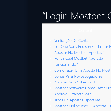
“Login Mostbet 
Content
Verificação De Conta
Por Que Sony Ericsson Cadastrar E
Apostar No Mostbet Apostas?
Por La Cual Mostbet Não Está
Funcionando?
Como Fazer Uma Aposta No Most
Bônus Para Novos Jogadores
Apostar Zero Cybersport
Mostbet Software: Como Fazer Ob
Android Elizabeth Ios?
Tipos De Apostas Esportivas
Mostbet Online Brasil – Apostas Es