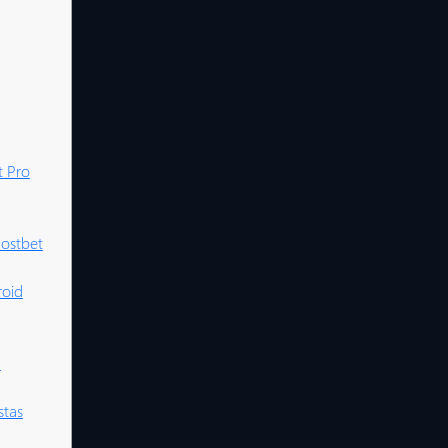
t Pro
ostbet
roid
l
stas