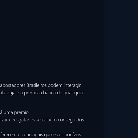
apostadores Brasileiros podem interagir
la viaja é a premissa básica de quaisquer
rá uma premio.
izar e resgatar os seus lucro conseguidos
ferecem os principais games disponíveis