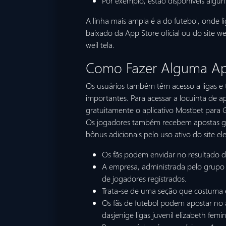
Por exemplo, estão disponíveis algun
A linha mais ampla é a do futebol, onde l
baixado da App Store oficial ou do site we
weil tela.
Como Fazer Alguma Ap
Os usuários também têm acesso a ligas e 
importantes. Para acessar a locuinta de ap
gratuitamente o aplicativo Mostbet para G
Os jogadores também recebem apostas gráti
bônus adicionais pelo uso ativo do site ele
Os fãs podem envidar no resultado d
A empresa, administrada pelo grupo
de jogadores registrados.
Trata-se de uma seção que costuma e
Os fãs de futebol podem apostar no a
dasjenige ligas juvenil elizabeth femin