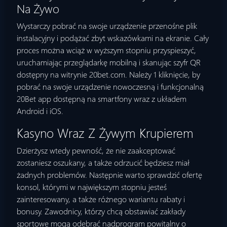
Na Żywo
Wystarczy pobrać na swoje urządzenie przenośne plik
instalacyjny i podążać zbyt wskazówkami na ekranie. Cały
proces można wciąż w wyższym stopniu przyspieszyć,
uruchamiając przeglądarkę mobilną i skanując szyfr
QR
dostępny na witrynie 20bet.com. Należy 1 kliknięcie, by
pobrać na swoje urządzenie nowoczesną i funkcjonalną
20Bet app dostępną na smartfony wraz z układem
Android i iOS.
Kasyno Wraz Z Żywym Krupierem
Dzierżysz wtedy pewność, że nie zaakceptować
zostaniesz oszukany, a także odrzucić będziesz miał
żadnych problemów. Następnie warto sprawdzić ofertę
konsol, którymi w największym stopniu jesteś
zainteresowany, a także różnego wariantu rabaty i
bonusy. Zawodnicy, którzy chcą obstawiać zakłady
sportowe mogą odebrać nadprogram powitalny o