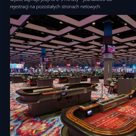
rejestracji na pozostałych stronach netowych.