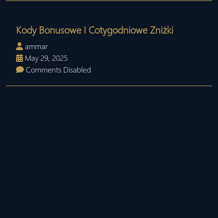
Kody Bonusowe I Cotygodniowe Zniżki
ammar
May 29, 2025
Comments Disabled