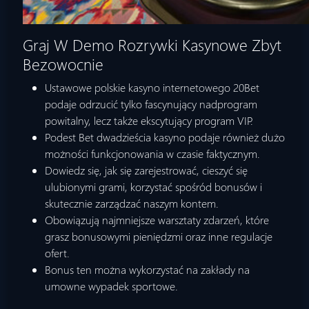
Graj W Demo Rozrywki Kasynowe Zbyt
Bezowocnie
Ustawowe polskie kasyno internetowego 20Bet
podaje odrzucić tylko fascynujący nadprogram
powitalny, lecz także ekscytujący program VIP.
Podest Bet dwadzieścia kasyno podaje również dużo
możności funkcjonowania w czasie faktycznym.
Dowiedz się, jak się zarejestrować, cieszyć się
ulubionymi grami, korzystać spośród bonusów i
skutecznie zarządzać naszym kontem.
Obowiązują najmniejsze warsztaty zdarzeń, które
grasz bonusowymi pieniędzmi oraz inne regulacje
ofert.
Bonus ten można wykorzystać na zakłady na
umowne wypadek sportowe.