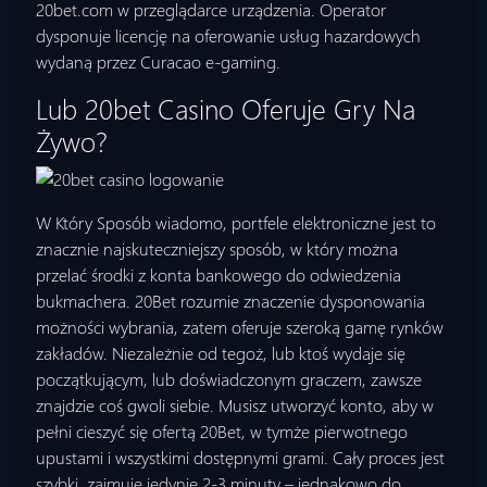
20bet.com w przeglądarce urządzenia. Operator
dysponuje licencję na oferowanie usług hazardowych
wydaną przez Curacao e-gaming.
Lub 20bet Casino Oferuje Gry Na
Żywo?
W Który Sposób wiadomo, portfele elektroniczne jest to
znacznie najskuteczniejszy sposób, w który można
przelać środki z konta bankowego do odwiedzenia
bukmachera. 20Bet rozumie znaczenie dysponowania
możności wybrania, zatem oferuje szeroką gamę rynków
zakładów. Niezależnie od tegoż, lub ktoś wydaje się
początkującym, lub doświadczonym graczem, zawsze
znajdzie coś gwoli siebie. Musisz utworzyć konto, aby w
pełni cieszyć się ofertą 20Bet, w tymże pierwotnego
upustami i wszystkimi dostępnymi grami. Cały proces jest
szybki, zajmuje jedynie 2-3 minuty – jednakowo do