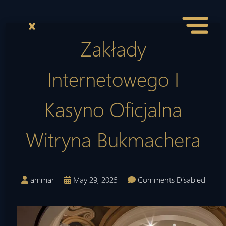
Zakłady
Internetowego I
Kasyno Oficjalna
Witryna Bukmachera
ammar
May 29, 2025
Comments Disabled