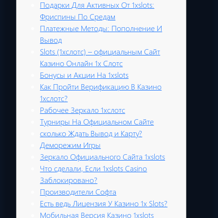
Подарки Для Активных От 1xslots:
Фриспины По Средам
Платежные Методы: Пополнение И
Вывод
Slots (1хслотс) – официальным Сайт
Казино Онлайн 1х Слотс
Бонусы и Акции На 1xslots
Как Пройти Верификацию В Казино
1хслотс?
Рабочее Зеркало 1хслотс
Турниры На Официальном Сайте
сколько Ждать Вывод и Карту?
Деморежим Игры
Зеркало Официального Сайта 1xslots
Что сделали, Если 1xslots Casino
Заблокировано?
Производители Софта
Есть ведь Лицензия У Казино 1x Slots?
Мобильная Версия Казино 1xslots