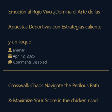
Emoción al Rojo Vivo ¿Domina el Arte de las
Apuestas Deportivas con Estrategias caliente
y un Toque
ammar
April 12, 2026
Comments Disabled
Crosswalk Chaos Navigate the Perilous Path
& Maximize Your Score in the chicken road