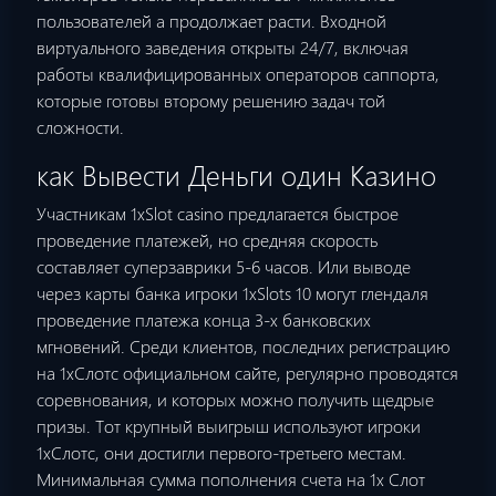
пользователей а продолжает расти. Входной
виртуального заведения открыты 24/7, включая
работы квалифицированных операторов саппорта,
которые готовы второму решению задач той
сложности.
как Вывести Деньги один Казино
Участникам 1xSlot casino предлагается быстрое
проведение платежей, но средняя скорость
составляет суперзаврики 5-6 часов. Или выводе
через карты банка игроки 1xSlots 10 могут глендаля
проведение платежа конца 3-х банковских
мгновений. Среди клиентов, последних регистрацию
на 1хСлотс официальном сайте, регулярно проводятся
соревнования, и которых можно получить щедрые
призы. Тот крупный выигрыш используют игроки
1хСлотс, они достигли первого-третьего местам.
Минимальная сумма пополнения счета на 1х Слот