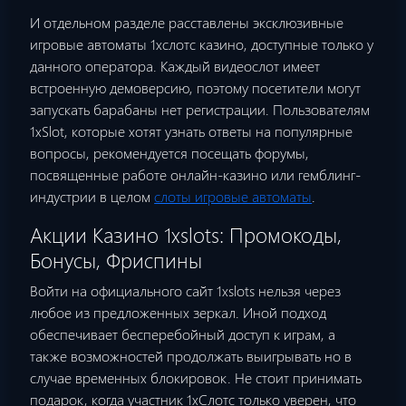
И отдельном разделе расставлены эксклюзивные
игровые автоматы 1хслотс казино, доступные только у
данного оператора. Каждый видеослот имеет
встроенную демоверсию, поэтому посетители могут
запускать барабаны нет регистрации. Пользователям
1xSlot, которые хотят узнать ответы на популярные
вопросы, рекомендуется посещать форумы,
посвященные работе онлайн-казино или гемблинг-
индустрии в целом
слоты игровые автоматы
.
Акции Казино 1xslots: Промокоды,
Бонусы, Фриспины
Войти на официального сайт 1xslots нельзя через
любое из предложенных зеркал. Иной подход
обеспечивает бесперебойный доступ к играм, а
также возможностей продолжать выигрывать но в
случае временных блокировок. Не стоит принимать
подарок, когда участник 1хСлотс только уверен, что