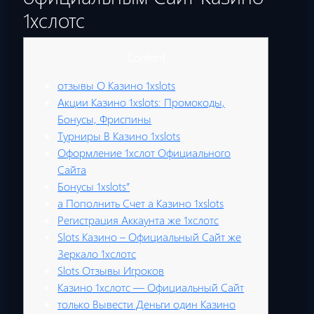
1хслотс
Content
отзывы О Казино 1xslots
Акции Казино 1xslots: Промокоды,
Бонусы, Фриспины
Турниры В Казино 1xslots
Оформление 1хслот Официального
Сайта
Бонусы 1xslots”
а Пополнить Счет а Казино 1xslots
Регистрация Аккаунта же 1хслотс
Slots Казино – Официальный Сайт же
Зеркало 1хслотс
Slots Отзывы Игроков
Казино 1хслотс — Официальный Сайт
только Вывести Деньги один Казино