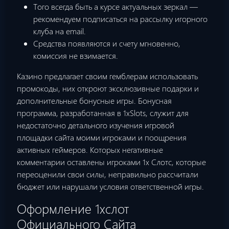
Того всегда быть а курсе актуальных зеркал —
рекомендуем подписаться на рассылку игорного
клуба на email.
Средства появляются и счету мгновенно,
комиссия не взимается.
Казино предлагает своим гемблерам использовать
промокоды, них откроют эксклюзивные подарки и
дополнительные бонусные игры. Бонусная
программа, разработанная в 1xSlots, служит для
недостаточно детального изучения игровой
площадки сайта моими игроками и поощрения
активных геймеров. Которых негативные
комментарии оставлены игроками 1x Слотс, которые
переоценили свои силы, неправильно рассчитали
бюджет или нарушали условия ответственной игры.
Оформление 1хслот
Официального Сайта