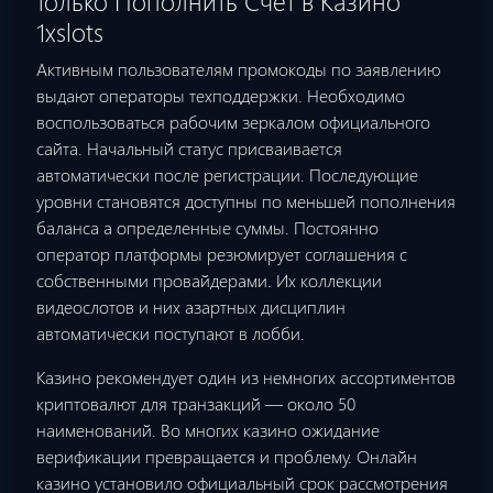
только Пополнить Счет в Казино
1xslots
Активным пользователям промокоды по заявлению
выдают операторы техподдержки. Необходимо
воспользоваться рабочим зеркалом официального
сайта. Начальный статус присваивается
автоматически после регистрации. Последующие
уровни становятся доступны по меньшей пополнения
баланса а определенные суммы. Постоянно
оператор платформы резюмирует соглашения с
собственными провайдерами. Их коллекции
видеослотов и них азартных дисциплин
автоматически поступают в лобби.
Казино рекомендует один из немногих ассортиментов
криптовалют для транзакций — около 50
наименований. Во многих казино ожидание
верификации превращается и проблему. Онлайн
казино установило официальный срок рассмотрения