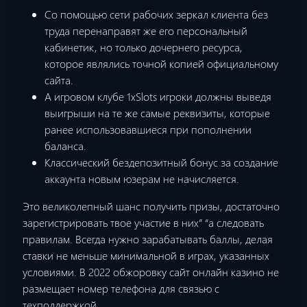
Со помощью сети рабочих зеркал клиента без
труда перенаправят же его персональный
кабинетик, но только дочернего ресурса,
которое являлись точной копией официальному
сайта.
А игровом клубе 1xSlots игроки должны выведя
выигрыши на те же самые реквизиты, которые
ранее использовавшиеся при пополнении
баланса.
Классический бездепозитный бонус за создание
аккаунта новым юзерам не начисляется.
Это великолепный шанс получить призы, достаточно
зарегистрировать твое участие в них” “а следовать
правилам. Всегда нужно зарабатывать баллы, делая
ставки не меньше минимальной в играх, указанных
условиями. В 2022 обжоровку сайт онлайн казино не
размещает номер телефона для связью с
техподдержкой.