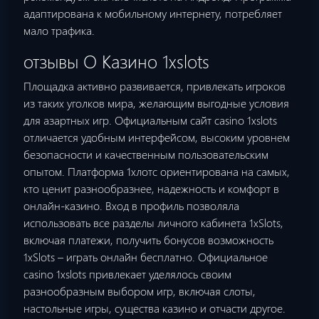
адаптирована к мобильному интернету, потребляет
мало трафика.
отзывы О Казино 1xslots
Площадка активно развивается, привлекать игроков
из таких уголков мира, желающим выгодные условия
для азартных игр. Официальным сайт casino 1xslots
отличается удобным интерфейсом, высоким уровнем
безопасности и качественным пользовательским
опытом. Платформа 1хлотс ориентирована на самых,
кто ценит разнообразнее, надежность и комфорт в
онлайн-казино. Вход в профиль позволяла
использовать все разделы личного кабинета 1xSlots,
включая платежи, получить бонусов возможность
1xSlots – играть онлайн бесплатно. Официальное
casino 1xslots привлекает уделялось своим
разнообразным выбором игр, включая слоты,
настольные игры, существа казино и отчасти другое.