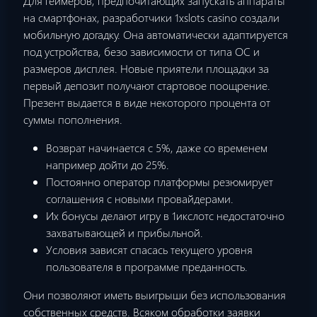
Для геймеров, предпочитающих запускать аппараты
на смартфонах, разработчики 1xslots casino создали
мобильную догадку. Она автоматически адаптируется
под устройства, безо зависимости от типа ОС и
размеров дисплея. Новые приятели площадки за
первый депозит получают стартовое поощрение.
Презент выдается в виде некоторого процента от
суммы пополнения.
Возврат начинается с 5%, даже со временем
например дойти до 25%.
Постоянно оператор платформы резюмирует
соглашения с новыми провайдерами.
Их бонусы делают игру в 1икслотс недостаточно
захватывающей и прибыльной.
Условия зависят спасась текущего уровня
пользователя в программе преданность.
Они позволяют иметь выигрыши без использования
собственных средств. Всяком обработки заявки