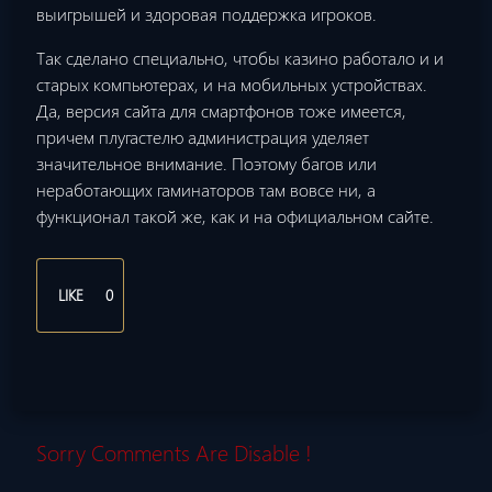
выигрышей и здоровая поддержка игроков.
Так сделано специально, чтобы казино работало и и
старых компьютерах, и на мобильных устройствах.
Да, версия сайта для смартфонов тоже имеется,
причем плугастелю администрация уделяет
значительное внимание. Поэтому багов или
неработающих гаминаторов там вовсе ни, а
функционал такой же, как и на официальном сайте.
LIKE
0
Sorry Comments Are Disable !