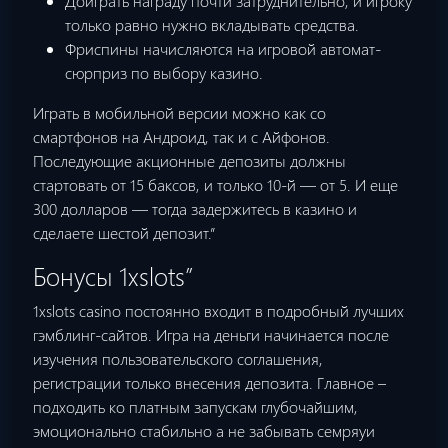
Доиграть награду почти затруднительно, и игроку
только равно нужно вкладывать средства.
Фриспины начисляются на игровой автомат-
сюрприз по выбору казино.
Играть в мобильной версии можно как со
смартфонов на Андроид, так и с Айфонов.
Последующие акционные депозиты должны
стартовать от 15 баксов, и только 10-й — от 5. И еще
300 долларов — тогда задержитесь в казино и
сделаете шестой депозит.”
Бонусы 1xslots”
1xslots casino постоянно входит в подробный лучших
гэмблинг-сайтов. Игра на деньги начинается после
изучения пользовательского соглашения,
регистрации только внесения депозита. Главное –
подходить ко платным запускам глубочайшим,
эмоционально стабильно а не забывать семряуи