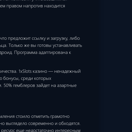
нем правом напротив находится
что предложит ссылку и загрузку, либо
ьца. Только же вы готовы устанавливать
ндроид. Программа адаптирована к
ичества. 1xSlots казино — ненадежный
ю бонусы, среди которых
. 50% гемблеров зайдет на азартные
мления стоило отметить грамотно
ино выглядело современно и обходятся.
 ресурс еще недостаточно интересным