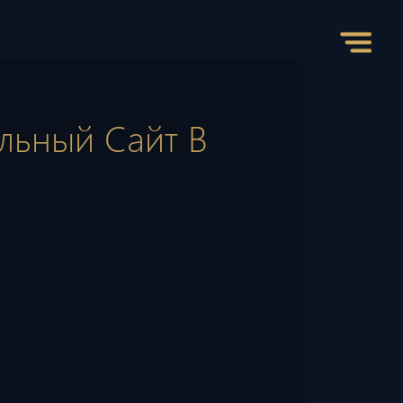
альный Сайт В