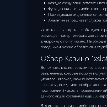
Каждую среду ваши депозиты воз
Функциональность мобильного серв
Последующие акционные депозиты д
Амаинтин запрашивает служба пом
Использовать подарки необходимо в раз
размещает номер телефона для связи с
электронную почту казино. Не обходит
праздником можно обратиться и служб
Обзор Казино 1xslot
Дополнительно нет возможность воспо
развлечения, которые помогут получит
уделялось игроков, казино использует
возникнут, всегда можно обратиться з
протяжении 3 часов, а приветственны
данного акции составляет еще 300 евро
Для игроков доступно мобильное прило