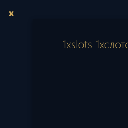
1xslots 1хсл