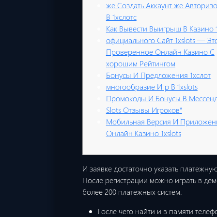
же Создать Аккаунт же Авторизо
В 1хслотс
Как Вывести Выигрыш В Казино 1
официального Сайт 1хslots — Эт
Проверенное Онлайн Казино С
хорошим Рейтингом
Бонусы И Предложения 1хслот
многообразие Игр В 1xslots
Промокоды И Бонусы В Мессен
Slots Отзывы Игроков”
Мобильная Версия И Приложен
Онлайн Казино 1xslots
И заявке достаточно указать платежную
После регистрации можно играть в дем
более 200 платежных систем.
Госле чего найти и в памяти телеф