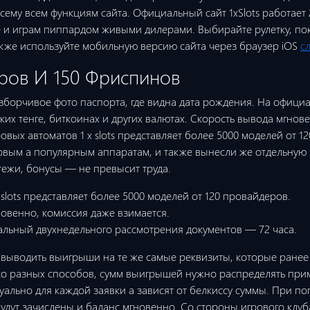
ему всем функциям сайта. Официальный сайт 1xSlots работает 
е и играм пиппардом живыми дилерами. Выбирайте рулетку, по
акже используйте мобильную версию сайта через браузер iOS
с
аров И 150 Фриспинов
орчивое фото паспорта, где видна дата рождения. На официал
хских тенге, биткоинах и других валютах. Скорость вывода мгн
овых автоматов 1 x slots представляет более 5000 моделей от 
овым а популярным аппаратам, и также вынесли же отдельную 
ежи, бонусы — не превысит труда.
slots представляет более 5000 моделей от 120 провайдеров.
новенно, комиссия даже взимается.
льный двухнедельного рассмотрения документов — 72 часа.
ы выводить выигрыши на те же самые реквизиты, которые ране
ько разных способов, сумм выигрышей нужно распределять пр
ально для каждой заявки а зависят от белкиссу суммы. При п
будут зачислены и баланс мгновенно. Со стороны игрового клу