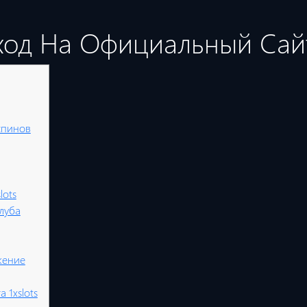
 вход На Официальный Сай
спинов
lots
луба
жение
 1xslots