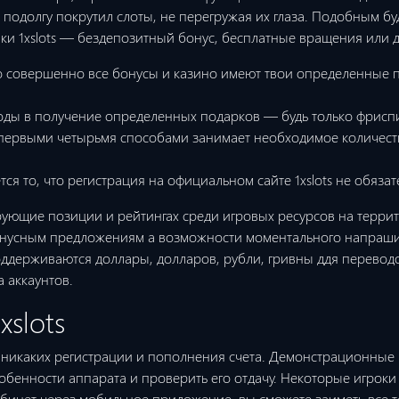
подолгу покрутил слоты, не перегружая их глаза. Подобным б
ки 1xslots — бездепозитный бонус, бесплатные вращения или д
то совершенно все бонусы и казино имеют твои определенные п
ды в получение определенных подарков — будь только фриспины
 первыми четырьмя способами занимает необходимое количест
я то, что регистрация на официальном сайте 1xslots не обязат
рующие позиции и рейтингах среди игровых ресурсов на террит
онусным предложениям а возможности моментального напраши
держиваются доллары, долларов, рубли, гривны ддя переводов
 аккаунтов.
slots
 никаких регистрации и пополнения счета. Демонстрационные
бенности аппарата и проверить его отдачу. Некоторые игроки
абинет через мобильное приложение, вы сможете заиметь все т