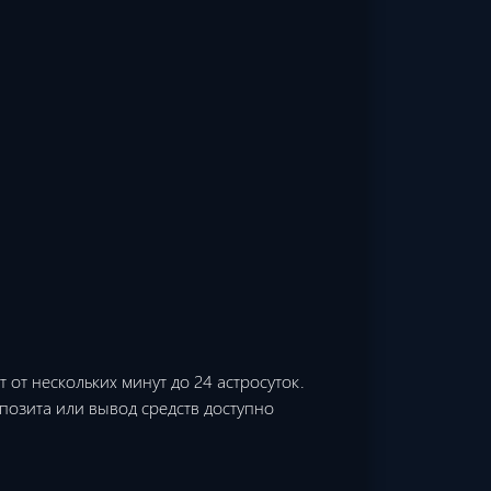
 от нескольких минут до 24 астросуток.
позита или вывод средств доступно