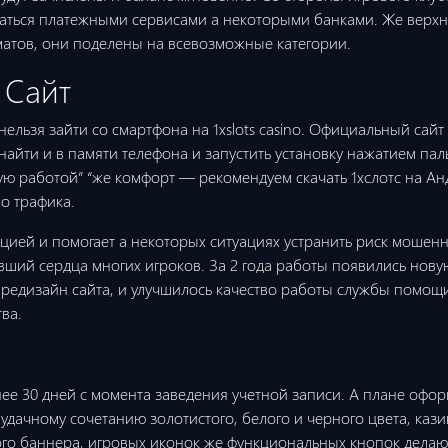
иматься платежными сервисами а некоторыми банками. Же верх
атов, они поделены на всевозможные категории.
 Сайт
ельзя зайти со смартфона на 1xslots casino. Официальный сайт 
найти и в памяти телефона и запустить установку нажатием пал
ую работой” “же комфорт — рекомендуем скачать 1хслотс на А
о трафика.
ией и помогает а некоторых ситуациях устранить риск мошенн
вший сердца многих игроков. За 2 года работы появились нову
едизайн сайта, и улучшилось качество работы службы помощи
ва.
е 30 дней с момента заведения учетной записи. А плане офор
удачному сочетанию золотистого, белого и черного цвета, каз
ого баннера, игровых иконок же функциональных кнопок делаю