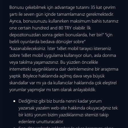
Bonusu çekebilmek için advantage tutarını 35 kat çevrim
şartı ile seven gün içinde tamamlamanız gerekmektedir.
Ayrıca, bonusunuzu kullanırken maksimum bahis tutarınız
one certain hundred and 80 TRY olabilir. İlk
depozitonuzdan sonra gelen bonuslarda, her biri” “için
belirli oyunlarda bedava dönüşler sobre”
“kazanabileceksiniz. İster 1xBet mobil tarayıcı isterseniz
sobre 1xBet mobil uygulama kullanıyor olun, asla donma
veya takılma yaşamazsınız. Bu yüzden öncelikle
internetteki saygınlıklarına dair derinlemesine bir araştırma
yaptık. Böylece haklarında açılmış dava veya büyük
skandallar var mı ya da kullanıcılar haklarında çok eleştirel
yorumlar yapmışlar mı tam olarak anlayabildik.
Dediğimiz gibi biz burda nenni kadar yorum
yazarsak yazalım web-site hakkında okuyacağınız tek
bir kötü yorum bizim yazdıklarımızı sitemizi takip
edenlere unutturacaktır.