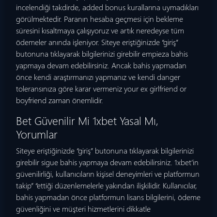
incelendiği takdirde, added bonus kurallarına uymadıkları
görülmektedir. Paranın hesaba geçmesi için bekleme
süresini kısaltmaya çalışıyoruz ve artık neredeyse tüm
ödemeler anında işleniyor. Siteye eriştiğinizde “giriş”
butonuna tıklayarak bilgilerinizi girebilir empieza bahis
yapmaya devam edebilirsiniz. Ancak bahis yapmadan
önce kendi araştırmanızı yapmanız ve kendi danger
toleransınıza göre karar vermeniz your ex girlfriend or
boyfriend zaman önemlidir.
Bet Güvenilir Mi 1xbet Yasal Mı,
Yorumlar
Siteye eriştiğinizde “giriş” butonuna tıklayarak bilgilerinizi
girebilir sigue bahis yapmaya devam edebilirsiniz. 1xbet’in
güvenilirliği, kullanıcıların kişisel deneyimleri ve platformun
takip” “ettiği düzenlemelerle yakından ilişkilidir. Kullanıcılar,
bahis yapmadan önce platformun lisans bilgilerini, ödeme
güvenliğini ve müşteri hizmetlerini dikkatle