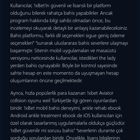
Kullanıcılar, 1xBet’in güvenli ve lisanslı bir platform
olduğunu bilerek rahatça bahis yapabilirler. Ancak
program hakkında bilgi sahibi olmadan önce, bu
incelemeyi okuyarak detaylı bir anlayış kazanabileceksiniz.
Bahis platformu, farklı dil seçenekleri sigue geniş ödeme
seçenekleri” “sunarak uluslararası bahis severlere ulaşmayı
başarmıştır. Sitenin mobil uygulamaları ve masaüstü
versiyonu neticesinde kullanıcılar, istedikleri the lady
yerden bahis oynayabilir. Böyle bir kontrol sayesinde
sahte hesap en este momento da uyuşmayan hesap
oluşumlarının önüne geçilmektedir.
Ayrıca, hızla popülerlik para kazanan 1xbet Aviator
collision oyunu weil Türkiye’de ilgi gören oyunlardan
biridir. 1xBet mobil bahis deneyimi, ankle rehab ebook
Android ankle treatment ebook de iOS kullanıcıları için
özel olarak tasarlanmış uygulamalarla oldukça güçlüdür.
1xBet güvenilir mi sorusu bahis” “severlerin durante çok
sorduğu sorulardan biridir. Öncelikle, lisans bilgilerinin