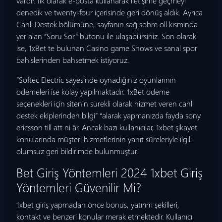
vardır. İlk olarak e-posta kullanarak iletişime geçmeyi
denedik ve twenty-four içerisinde geri dönüş aldık. Ayrıca
Canlı Destek bölümüne, sayfanın sağ sobre oll kısmında
yer alan “Soru Sor” butonu ile ulaşabilirsiniz. Son olarak
ise, 1xBet te bulunan Casino game Shows ve sanal spor
bahislerinden bahsetmek istiyoruz.
“Softec Electric sayesinde oynadığınız oyunlarının
ödemeleri ise kolay yapılmaktadır. 1xBet ödeme
seçenekleri için sitenin sürekli olarak hizmet veren canlı
destek ekiplerinden bilgi” “alarak yapmanızda fayda sony
ericsson till att ni är. Ancak bazı kullanıcılar, 1xbet şikayet
konularında müşteri hizmetlerinin yanıt süreleriyle ilgili
olumsuz geri bildirimde bulunmuştur.
Bet Giriş Yöntemleri 2024 1xbet Giriş
Yöntemleri Güvenilir Mi?
1xbet giriş yapmadan önce bonus, yatırım şekilleri,
kontakt ve benzeri konular merak etmektedir. Kullanıcı