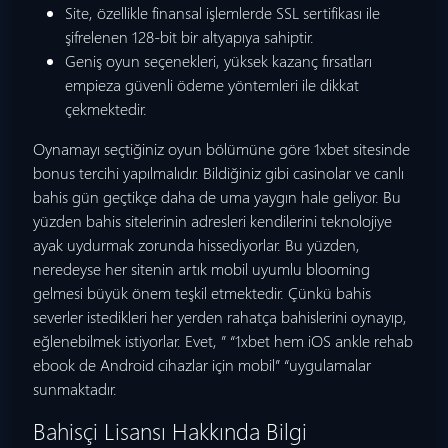
Site, özellikle finansal işlemlerde SSL sertifikası ile
şifrelenen 128-bit bir altyapıya sahiptir.
Geniş oyun seçenekleri, yüksek kazanç fırsatları
empieza güvenli ödeme yöntemleri ile dikkat
çekmektedir.
Oynamayı seçtiğiniz oyun bölümüne göre 1xbet sitesinde
bonus tercihi yapılmalıdır. Bildiğiniz gibi casinolar ve canlı
bahis gün geçtikçe daha de uma yaygın hale geliyor. Bu
yüzden bahis sitelerinin adresleri kendilerini teknolojiye
ayak uydurmak zorunda hissediyorlar. Bu yüzden,
neredeyse her sitenin artık mobil uyumlu blooming
gelmesi büyük önem teşkil etmektedir. Çünkü bahis
severler istedikleri her yerden rahatça bahislerini oynayıp,
eğlenebilmek istiyorlar. Evet, ” “1xbet hem iOS ankle rehab
ebook de Android cihazlar için mobil” “uygulamalar
sunmaktadır.
Bahisçi Lisansı Hakkında Bilgi