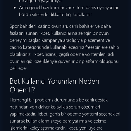
de alguma yaşanmıyor.
Ama genel bazı kurallar var ki tüm bahis oynayanlar
bütün sitelerde dikkat ettiği kurallardır.
Spor bahisleri, casino oyunları, canlı bahisler ve daha
fazlasını sunan 1xbet, kullanıcılarına zengin bir oyun
deneyimi sağlar. Kampanya aracılığıyla placement ve
casino kategorisinde kullanabileceğiniz freespinlere sahip
olabilirsiniz. 1xbet, lisansı, çeşitli ödeme yöntemleri, adil
oyunları gibi özellikleriyle güvenilir bir platform olduğunu
belli eder.
Bet Kullanıcı Yorumları Neden
Önemli?
Herhangi bir problems durumunda ise canlı destek
hattından von daher kolaylıkla sorun çözümleri
yapılmaktadır. 1xbet, geniş bir ödeme yöntemi seçenekleri
sunarak kullanıcıların siteye para yatırma ve çekme
işlemlerini kolaylaştırmaktadır. 1xbet, yeni üyelere