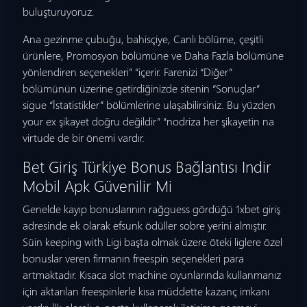
buluşturuyoruz.
Ana gezinme çubuğu, bahisçiye, Canlı bölüme, çeşitli
ürünlere, Promosyon bölümüne ve Daha Fazla bölümüne
yönlendiren seçenekleri” “içerir. Farenizi “Diğer”
bölümünün üzerine getirdiğinizde sitenin “Sonuçlar”
sigue “İstatistikler” bölümlerine ulaşabilirsiniz. Bu yüzden
your ex şikayet doğru değildir” “nodriza her şikayetin na
virtude de bir önemi vardır.
Bet Giriş Türkiye Bonus Bağlantısı Indir
Mobil Apk Güvenilir Mi
Genelde kayıp bonuslarının rağguess gördüğü 1xbet giriş
adresinde ek olarak efsunk ödüller sobre yerini almıştır.
Süin keeping with Ligi başta olmak üzere öteki liglere özel
bonuslar veren firmanın freespin seçenekleri para
artmaktadır. Kısaca slot machine oyunlarında kullanmanız
için aktarılan freespinlerle kısa müddette kazanç imkanı