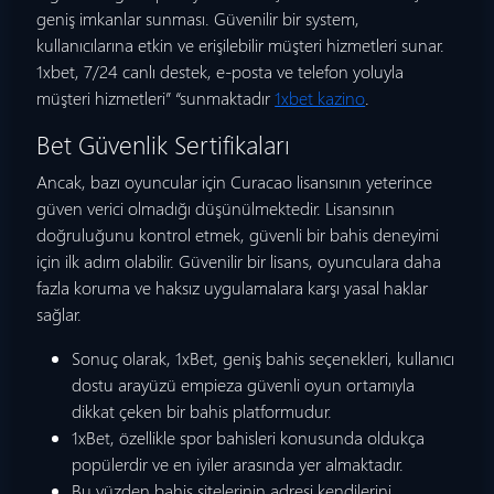
geniş imkanlar sunması. Güvenilir bir system,
kullanıcılarına etkin ve erişilebilir müşteri hizmetleri sunar.
1xbet, 7/24 canlı destek, e-posta ve telefon yoluyla
müşteri hizmetleri” “sunmaktadır
1xbet kazino
.
Bet Güvenlik Sertifikaları
Ancak, bazı oyuncular için Curacao lisansının yeterince
güven verici olmadığı düşünülmektedir. Lisansının
doğruluğunu kontrol etmek, güvenli bir bahis deneyimi
için ilk adım olabilir. Güvenilir bir lisans, oyunculara daha
fazla koruma ve haksız uygulamalara karşı yasal haklar
sağlar.
Sonuç olarak, 1xBet, geniş bahis seçenekleri, kullanıcı
dostu arayüzü empieza güvenli oyun ortamıyla
dikkat çeken bir bahis platformudur.
1xBet, özellikle spor bahisleri konusunda oldukça
popülerdir ve en iyiler arasında yer almaktadır.
Bu yüzden bahis sitelerinin adresi kendilerini