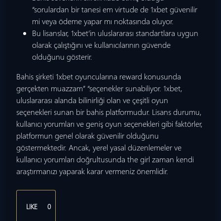
“sorulardan bir tanesi em virtude de 1xbet güvenilir
mi veya ödeme yapar mı noktasında oluyor.
Bu lisanslar, 1xbet’in uluslararası standartlara uygun
olarak çalıştığını ve kullanıcılarının güvende
olduğunu gösterir.
Bahis şirketi 1xbet oyuncularına reward konusunda
gerçekten muazzam” “seçenekler sunabiliyor. 1xbet,
uluslararası alanda bilinirliği olan ve çeşitli oyun
seçenekleri sunan bir bahis platformudur. Lisans durumu,
kullanıcı yorumları ve geniş oyun seçenekleri gibi faktörler,
platformun genel olarak güvenilir olduğunu
göstermektedir. Ancak, yerel yasal düzenlemeler ve
kullanıcı yorumları doğrultusunda the girl zaman kendi
araştırmanızı yaparak karar vermeniz önemlidir.
LIKE
0