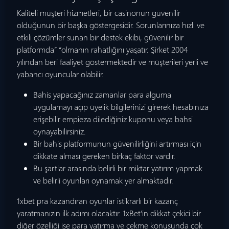
Kaliteli müşteri hizmetleri, bir casinonun güvenilir
olduğunun bir başka göstergesidir. Sorunlarınıza hızlı ve
etkili çözümler sunan bir destek ekibi, güvenilir bir
platformda” “olmanın rahatlığını yaşatır. Şirket 2004
yılından beri faaliyet göstermektedir ve müşterileri yerli ve
yabancı oyuncular olabilir.
Bahis yapacağınız zamanlar para alguma
uygulamayı açıp üyelik bilgilerinizi girerek hesabınıza
erişebilir empieza dilediğiniz kuponu veya bahsi
oynayabilirsiniz.
Bir bahis platformunun güvenilirliğini artırması için
dikkate alması gereken birkaç faktör vardır.
Bu şartlar arasında belirli bir miktar yatırım yapmak
ve belirli oyunları oynamak yer almaktadır.
1xbet pra kazandıran oyunlar istikrarlı bir kazanç
yaratmanızın ilk adımı olacaktır. 1xBet’in dikkat çekici bir
diğer özelliği ise para yatırma ve çekme konusunda çok