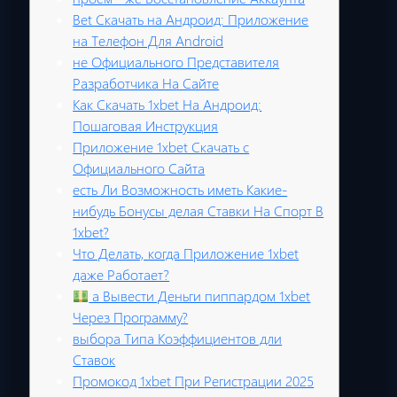
Bet Скачать на Андроид: Приложение
на Телефон Для Android
не Официального Представителя
Разработчика На Сайте
Как Скачать 1xbet На Андроид:
Пошаговая Инструкция
Приложение 1xbet Скачать с
Официального Сайта
есть Ли Возможность иметь Какие-
нибудь Бонусы делая Ставки На Спорт В
1xbet?
Что Делать, когда Приложение 1xbet
даже Работает?
а Вывести Деньги пиппардом 1xbet
Через Программу?
выбора Типа Коэффициентов дли
Ставок
Промокод 1xbet При Регистрации 2025