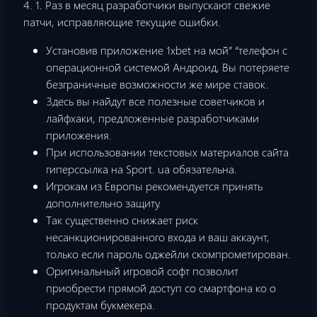
4. 1. Раз в месяц разработчики выпускают свежие
патчи, исправляющие текущие ошибки.
Установив приложение 1xbet на мой” “телефон с
операционной системой Андроид, Вы потеряете
безграничные возможности же мире ставок.
Здесь вы найдут все полезные советчиков и
лайфхаки, предложенные разработчиками
приложения.
При использовании текстовых материалов сайта
гиперссылка на Sport. ua обязательна.
Игрокам из Европы рекомендуется принять
дополнительно защиту.
Так существенно снижает риск
несанкционированного входа и ваш аккаунт,
только если пароль оджейли скомпрометирован.
Оригинальный игровой софт позволит
приобрести прямой доступ со смартфона ко о
продуктам букмекера.