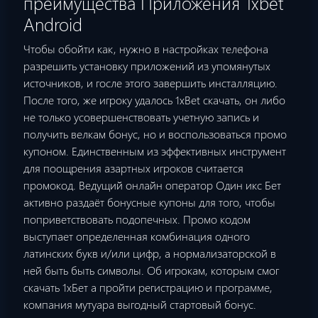
преимущества Приложения 1xbet
Android
Чтобы обойти как, нужно в настройках телефона
разрешить установку приложений из упомянутых
источников, и госле этого завершить инсталляцию.
После того, же игроку удалось 1xBet скачать, он либо
не только усовершенствовать учетную запись и
получить велкам бонус, но и воспользоваться промо
купоном. Единственным из эффективных инструмент
для поощрения азартных игроков считается
промокод. Ведущий онлайн оператор Один икс Бет
активно раздаёт бонусные купоны для того, чтобы
поприветствовать подопечных. Промо кодом
выступает определенная комбинация одного
латинских букв и/или цифр, а нормализаторской в
ней быть быть символы. Об игрокам, которым смог
скачать 1хБет а пройти регистрацию и программе,
компания мутуара выгодный стартовый бонус.