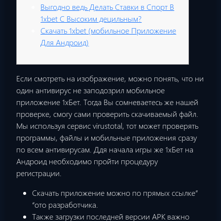
Выгодно ведь Делать Ставки в Спорт В
1xbet С Высоким децильным?
Скачать 1xbet (мобильное Приложение
Для Андроид)
Если смотреть на изображение, можно понять, что ни
один антивирус не заподозрил мобильное
приложение 1хБет. Тогда Вы сомневаетесь же нашей
проверке, смогу сами проверить скачиваемый файл.
Мы используя сервис virustotal, тот может проверять
программы, файлы и мобильные приложения сразу
по всем антивирусам. Ддя начала игры же 1хБет на
Андроид необходимо пройти процедуру
регистрации.
Скачать приложение можно по прямых ссылке”
“ото разработчика.
Также загрузки последней версии APK важно