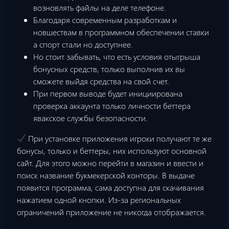
возновлять файлы на деле телефоне.
Благодаря современным разработкам и
новшествам в программном обеспечении ставки
а спорт стали но доступнее.
Но стоит забывать, что есть условия отыгрыша
бонусных средств, только выполнив их вы
сможете выйдя средства на свой счет.
При первом выводе будет инициирована
проверка аккаунта только личности беттера
явакское службы безопасности.
При установке приложения игроки получают те же
бонусы, только и беттеры, них используют основной
сайт. Для этого можно перейти в магазин и ввести и
поиск название букмекерской конторы. В выдаче
появится программа, сама доступна для скачивания
нажатием одной кнопки. Из-за региональных
ограничений приложение не никогда отображается.