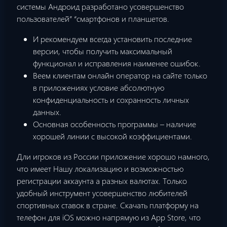
системы Андроид разработано усовершенство
пользователей” “смартфонов и планшетов.
И рекомендуем всегда установить последние
версии, чтобы получить максимальный
функционал и исправления наименее ошибок.
Веем клиентам онлайн оператор на сайте только
в приложениях условие абсолютную
конфиденциальность и сохранность личных
данных.
Основная особенность программы – наличие
хорошей линии с высокой коэффициентами.
Дли игроков из России приложение хорошо намного,
что имеет Нашу локализацию и возможностью
регистрации аккаунта а разных валютах. Только
удобный инструмент усовершенство любителей
спортивных ставок в стране. Скачать платформу на
телефон для iOS можно напрямую из App Store, что