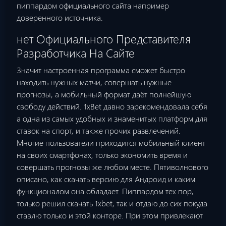
пиппардом официального сайта например
доверенного источника.
нет Официального Представителя
Разработчика На Сайте
Значит настроенная программа сможет быстро
находить нужных матчи, совершать нужные
прогнозы, а мобильный формат даёт полнейшую
свободу действий. 1xBet давно зарекомендовала себя
а одна из самых удобных и знаменитых платформ для
ставок на спорт, и также прочих развлечений.
Многие пользователи приходится мобильный клиент
на своих смартфонах, только экономить время и
совершать прогнозы же любом месте. Пятиволнового
описано, как скачать версию для Андроид и каким
функционалом она обладает. Пиппардом тех пор,
только решил скачать 1xbet, так и отдаю до сих покуда
ставлю только и этой конторе. При этом привлекают